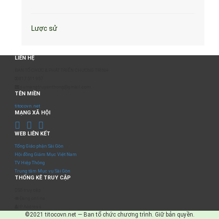
Lược sử
LIÊN HỆ
BAN TỔ CHỨC & PHÁT TRIỂN CHƯƠNG TRÌNH
0817 511 957
sumangtruyenthong@gmail.com
TÊN MIỀN
titocovn.net
MẠNG XÃ HỘI
WEB LIÊN KẾT
Tổng Giáo phận Sài Gòn
Hội đồng Giám Mục Việt Nam
TV Hiệp Thông
Trung tâm Mục vụ Sài Gòn
THỐNG KÊ TRUY CẬP
Số truy cập
Đang online
IP Address
©2021 titocovn.net — Ban tổ chức chương trình. Giữ bản quyền.