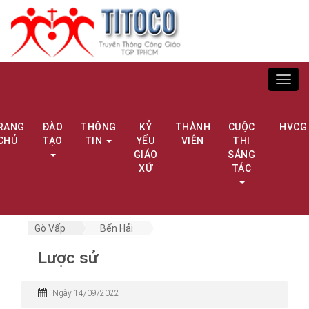
Toggl
navig
RANG
ĐÀO
THÔNG
KỶ
THÀNH
CUỘC
HVCG
CHỦ
TẠO
TIN
YẾU
VIÊN
THI
GIÁO
SÁNG
XỨ
TÁC
Gò Vấp
Bến Hải
Lược sử
Ngày 14/09/2022