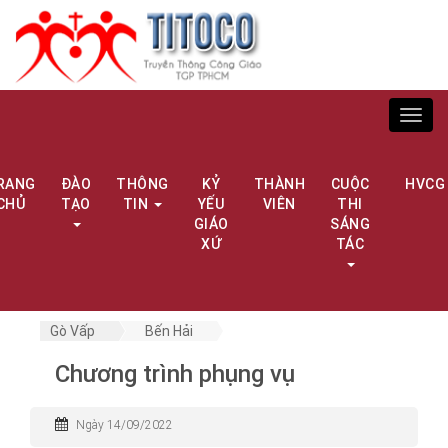
Toggl
navig
RANG
ĐÀO
THÔNG
KỶ
THÀNH
CUỘC
HVCG
CHỦ
TẠO
TIN
YẾU
VIÊN
THI
GIÁO
SÁNG
XỨ
TÁC
Gò Vấp
Bến Hải
Chương trình phụng vụ
Ngày 14/09/2022