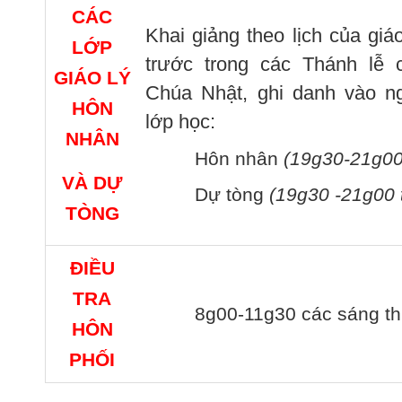
CÁC
Khai giảng theo lịch của gi
LỚP
trước trong các Thánh lễ 
GIÁO LÝ
Chúa Nhật, ghi danh vào ng
HÔN
lớp học:
NHÂN
Hôn nhân
(19g30-21g00 
VÀ DỰ
Dự tòng
(19g30 -21g00 
TÒNG
ĐIỀU
TRA
8g00-11g30 các sáng th
HÔN
PHỐI