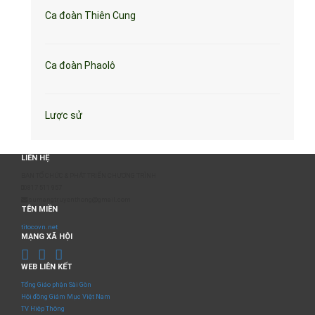
Ca đoàn Thiên Cung
Ca đoàn Phaolô
Lược sử
LIÊN HỆ
BAN TỔ CHỨC & PHÁT TRIỂN CHƯƠNG TRÌNH
0817 511 957
sumangtruyenthong@gmail.com
TÊN MIỀN
titocovn.net
MẠNG XÃ HỘI
WEB LIÊN KẾT
Tổng Giáo phận Sài Gòn
Hội đồng Giám Mục Việt Nam
TV Hiệp Thông