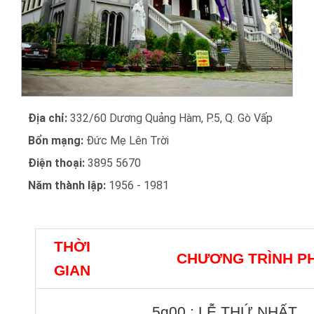
Địa chỉ:
332/60 Dương Quảng Hàm, P.5, Q. Gò Vấp
Bổn mạng:
Đức Mẹ Lên Trời
Điện thoại:
3895 5670
Năm thành lập:
1956 - 1981
THỜI
CHƯƠNG TRÌNH P
GIAN
5g00 : LỄ THỨ NHẤT