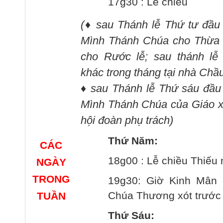
17g30 : Lễ chiều
(
♦
sau Thánh lễ Thứ tư đầu
Mình Thánh Chúa cho Thừa T
cho Rước lễ; sau thánh lễ 
khác trong tháng tại nhà Chầ
♦
sau Thánh lễ Thứ sáu đầu
Mình Thánh Chúa của Giáo 
hội đoàn phụ trách
)
Thứ Năm:
CÁC
18g00 : Lễ chiều Thiếu 
NGÀY
TRONG
19g30: Giờ Kinh Mân 
Chúa Thương xót trước
TUẦN
Thứ Sáu: