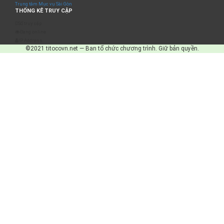
Trung tâm Mục vụ Sài Gòn
THỐNG KÊ TRUY CẬP
Số truy cập
Đang online
IP Address
©2021 titocovn.net — Ban tổ chức chương trình. Giữ bản quyền.