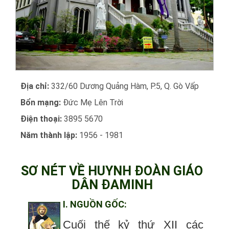
Địa chỉ:
332/60 Dương Quảng Hàm, P.5, Q. Gò Vấp
Bổn mạng:
Đức Mẹ Lên Trời
Điện thoại:
3895 5670
Năm thành lập:
1956 - 1981
SƠ NÉT VỀ HUYNH ĐOÀN GIÁO
DÂN ĐAMINH
I. NGUỒN GỐC:
Cuối thế kỷ thứ XII các