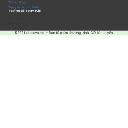
TV Hiệp Thông
Trung tâm Mục vụ Sài Gòn
THỐNG KÊ TRUY CẬP
Số truy cập
Đang online
IP Address
©2021 titocovn.net — Ban tổ chức chương trình. Giữ bản quyền.