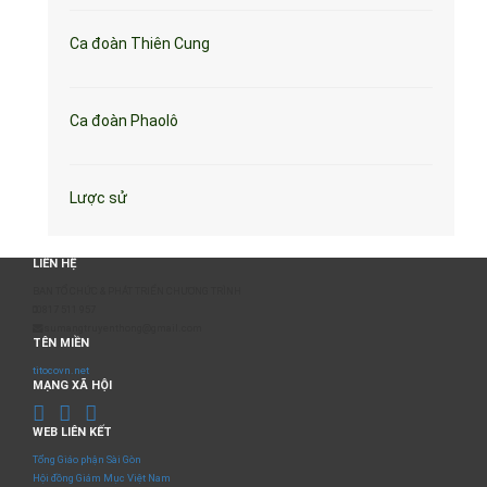
Ca đoàn Thiên Cung
Ca đoàn Phaolô
Lược sử
LIÊN HỆ
BAN TỔ CHỨC & PHÁT TRIỂN CHƯƠNG TRÌNH
0817 511 957
sumangtruyenthong@gmail.com
TÊN MIỀN
titocovn.net
MẠNG XÃ HỘI
WEB LIÊN KẾT
Tổng Giáo phận Sài Gòn
Hội đồng Giám Mục Việt Nam