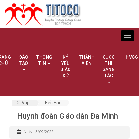
Toggl
navig
RANG
ĐÀO
THÔNG
KỶ
THÀNH
CUỘC
HVCG
CHỦ
TẠO
TIN
YẾU
VIÊN
THI
GIÁO
SÁNG
XỨ
TÁC
Gò Vấp
Bến Hải
Huynh đoàn Giáo dân Đa Minh
Ngày 15/09/2022