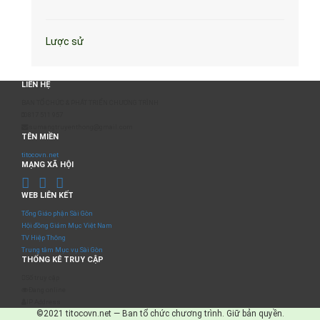
Lược sử
LIÊN HỆ
BAN TỔ CHỨC & PHÁT TRIỂN CHƯƠNG TRÌNH
0817 511 957
sumangtruyenthong@gmail.com
TÊN MIỀN
titocovn.net
MẠNG XÃ HỘI
WEB LIÊN KẾT
Tổng Giáo phận Sài Gòn
Hội đồng Giám Mục Việt Nam
TV Hiệp Thông
Trung tâm Mục vụ Sài Gòn
THỐNG KÊ TRUY CẬP
Số truy cập
Đang online
IP Address
©2021 titocovn.net — Ban tổ chức chương trình. Giữ bản quyền.