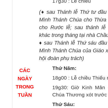
17g30 : Lễ chiều
(
♦
sau Thánh lễ Thứ tư đầu
Mình Thánh Chúa cho Thừa T
cho Rước lễ; sau thánh lễ 
khác trong tháng tại nhà Chầ
♦
sau Thánh lễ Thứ sáu đầu
Mình Thánh Chúa của Giáo 
hội đoàn phụ trách
)
Thứ Năm:
CÁC
18g00 : Lễ chiều Thiếu 
NGÀY
TRONG
19g30: Giờ Kinh Mân 
Chúa Thương xót trước
TUẦN
Thứ Sáu: