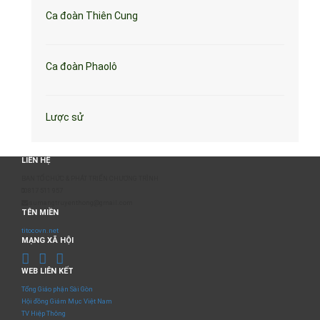
Ca đoàn Thiên Cung
Ca đoàn Phaolô
Lược sử
LIÊN HỆ
BAN TỔ CHỨC & PHÁT TRIỂN CHƯƠNG TRÌNH
0817 511 957
sumangtruyenthong@gmail.com
TÊN MIỀN
titocovn.net
MẠNG XÃ HỘI
WEB LIÊN KẾT
Tổng Giáo phận Sài Gòn
Hội đồng Giám Mục Việt Nam
TV Hiệp Thông