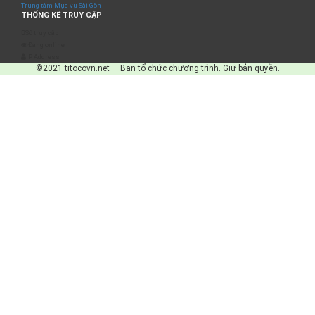
Trung tâm Mục vụ Sài Gòn
THỐNG KÊ TRUY CẬP
Số truy cập
Đang online
IP Address
©2021 titocovn.net — Ban tổ chức chương trình. Giữ bản quyền.