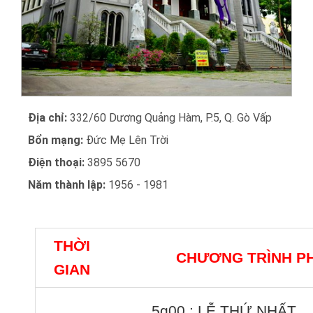
Địa chỉ:
332/60 Dương Quảng Hàm, P.5, Q. Gò Vấp
Bổn mạng:
Đức Mẹ Lên Trời
Điện thoại:
3895 5670
Năm thành lập:
1956 - 1981
THỜI
CHƯƠNG TRÌNH P
GIAN
5g00 : LỄ THỨ NHẤT