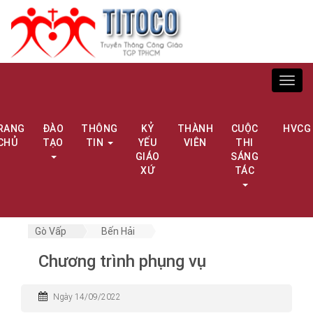
Toggl
navig
RANG
ĐÀO
THÔNG
KỶ
THÀNH
CUỘC
HVCG
CHỦ
TẠO
TIN
YẾU
VIÊN
THI
GIÁO
SÁNG
XỨ
TÁC
Gò Vấp
Bến Hải
Chương trình phụng vụ
Ngày 14/09/2022