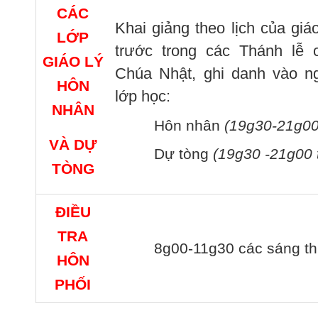
CÁC
Khai giảng theo lịch của gi
LỚP
trước trong các Thánh lễ 
GIÁO LÝ
Chúa Nhật, ghi danh vào ng
HÔN
lớp học:
NHÂN
Hôn nhân
(19g30-21g00 
VÀ DỰ
Dự tòng
(19g30 -21g00 
TÒNG
ĐIỀU
TRA
8g00-11g30 các sáng th
HÔN
PHỐI