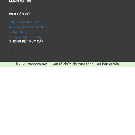
MẠNG XÃ HỘI
WEB LIÊN KẾT
Tổng Giáo phận Sài Gòn
Hội đồng Giám Mục Việt Nam
TV Hiệp Thông
Trung tâm Mục vụ Sài Gòn
THỐNG KÊ TRUY CẬP
Số truy cập
Đang online
IP Address
©2021 titocovn.net — Ban tổ chức chương trình. Giữ bản quyền.