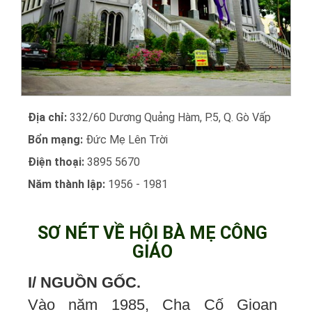
Địa chỉ:
332/60 Dương Quảng Hàm, P.5, Q. Gò Vấp
Bổn mạng:
Đức Mẹ Lên Trời
Điện thoại:
3895 5670
Năm thành lập:
1956 - 1981
SƠ NÉT VỀ HỘI BÀ MẸ CÔNG
GIÁO
I/ NGUỒN GỐC.
Vào năm 1985, Cha Cố Gioan