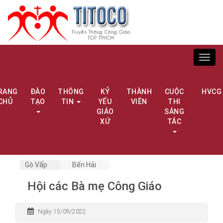
Toggl
navig
RANG
ĐÀO
THÔNG
KỶ
THÀNH
CUỘC
HVCG
CHỦ
TẠO
TIN
YẾU
VIÊN
THI
GIÁO
SÁNG
XỨ
TÁC
Gò Vấp
Bến Hải
Hội các Bà mẹ Công Giáo
Ngày 15/09/2022