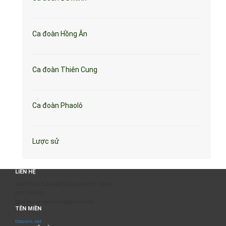
Ca đoàn Hồng Ân
Ca đoàn Thiên Cung
Ca đoàn Phaolô
Lược sử
LIÊN HỆ
BAN TỔ CHỨC & PHÁT TRIỂN CHƯƠNG TRÌNH
0817 511 957
sumangtruyenthong@gmail.com
TÊN MIỀN
titocovn.net