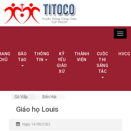
Toggl
navig
RANG
ĐÀO
THÔNG
KỶ
THÀNH
CUỘC
HVCG
CHỦ
TẠO
TIN
YẾU
VIÊN
THI
GIÁO
SÁNG
XỨ
TÁC
Gò Vấp
Bến Hải
Giáo họ Louis
Ngày 14/09/2022