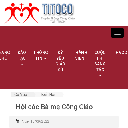
Toggl
navig
RANG
ĐÀO
THÔNG
KỶ
THÀNH
CUỘC
HVCG
CHỦ
TẠO
TIN
YẾU
VIÊN
THI
GIÁO
SÁNG
XỨ
TÁC
Gò Vấp
Bến Hải
Hội các Bà mẹ Công Giáo
Ngày 15/09/2022