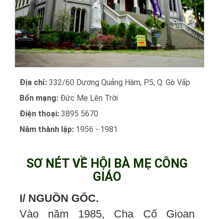
Địa chỉ:
332/60 Dương Quảng Hàm, P.5, Q. Gò Vấp
Bổn mạng:
Đức Mẹ Lên Trời
Điện thoại:
3895 5670
Năm thành lập:
1956 - 1981
SƠ NÉT VỀ HỘI BÀ MẸ CÔNG
GIÁO
I/ NGUỒN GỐC.
Vào năm 1985, Cha Cố Gioan