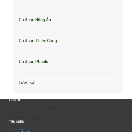
Ca đoàn Hồng Ân
Ca đoàn Thiên Cung
Ca đoàn Phaolô
Lược sử
LIÊN HỆ
BAN TỔ CHỨC & PHÁT TRIỂN CHƯƠNG TRÌNH
0817 511 957
sumangtruyenthong@gmail.com
TÊN MIỀN
titocovn.net