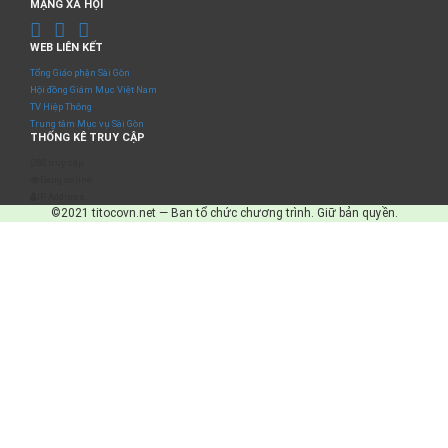
MẠNG XÃ HỘI
WEB LIÊN KẾT
Tổng Giáo phận Sài Gòn
Hội đồng Giám Mục Việt Nam
TV Hiệp Thông
Trung tâm Mục vụ Sài Gòn
THỐNG KÊ TRUY CẬP
Số truy cập
Đang online
IP Address
©2021 titocovn.net — Ban tổ chức chương trình. Giữ bản quyền.