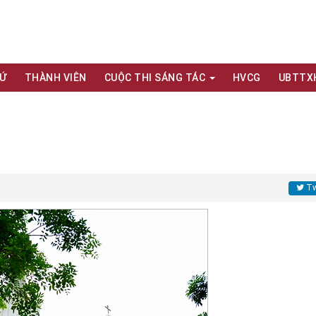
XỨ
THÀNH VIÊN
CUỘC THI SÁNG TÁC
HVCG
UBTTX
Tw