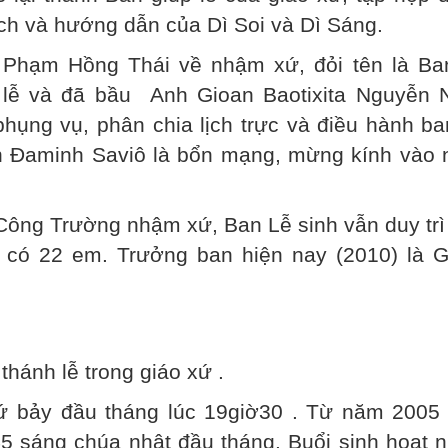
ch và hướng dẫn của Dì Soi và Dì Sáng.
Phạm Hồng Thái về nhậm xứ, đỏi tên là Ba
lễ và đã bầu Anh Gioan Baotixita Nguyễn 
hụng vụ, phân chia lịch trực và điều hành ba
h Đaminh Saviô là bổn mạng, mừng kính vào 
ng Trường nhậm xứ, Ban Lễ sinh vẫn duy trì
y có 22 em. Trưởng ban hiện nay (2010) là G
 thánh lễ trong giáo xứ .
hứ bảy đầu tháng lúc 19giờ30 . Từ năm 2005 
5 sáng chúa nhật đầu tháng. Buổi sinh hoạt 