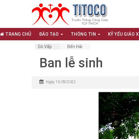
TRANG CHỦ
ĐÀO TẠO
THÔNG TIN
KỶ YẾU GIÁO 
Gò Vấp
Bến Hải
Ban lễ sinh
Ngày 15/09/2022