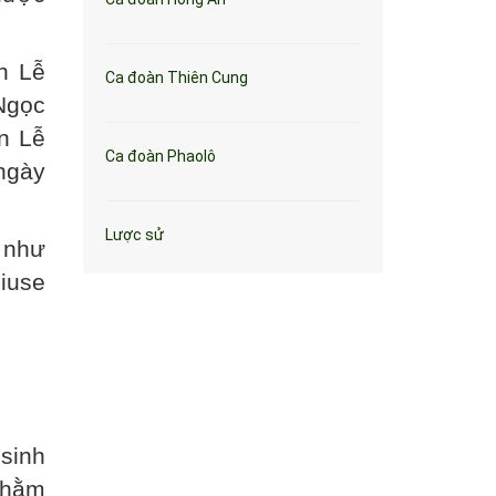
n Lễ
Ca đoàn Thiên Cung
Ngọc
n Lễ
Ca đoàn Phaolô
ngày
Lược sử
 như
iuse
sinh
nhằm