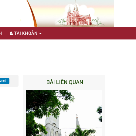
H
TÀI KHOẢN
eet
BÀI LIÊN QUAN