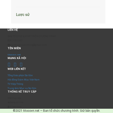
Lược sử
LIÊN HỆ
BAN TỔ CHỨC & PHÁT TRIỂN CHƯƠNG TRÌNH
0817 511 957
sumangtruyenthong@gmail.com
TÊN MIỀN
titocovn.net
MẠNG XÃ HỘI
WEB LIÊN KẾT
Tổng Giáo phận Sài Gòn
Hội đồng Giám Mục Việt Nam
TV Hiệp Thông
Trung tâm Mục vụ Sài Gòn
THỐNG KÊ TRUY CẬP
Số truy cập
Đang online
IP Address
©2021 titocovn.net — Ban tổ chức chương trình. Giữ bản quyền.