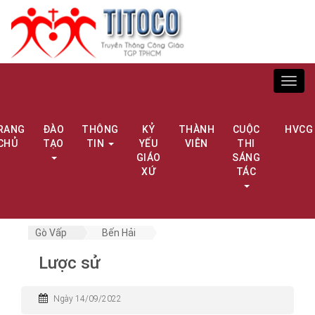
Toggl
navig
RANG
ĐÀO
THÔNG
KỶ
THÀNH
CUỘC
HVCG
CHỦ
TẠO
TIN
YẾU
VIÊN
THI
GIÁO
SÁNG
XỨ
TÁC
Gò Vấp
Bến Hải
Lược sử
Ngày 14/09/2022