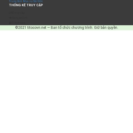
Trung tâm Mục vụ Sài Gòn
THỐNG KÊ TRUY CẬP
Số truy cập
Đang online
IP Address
©2021 titocovn.net — Ban tổ chức chương trình. Giữ bản quyền.