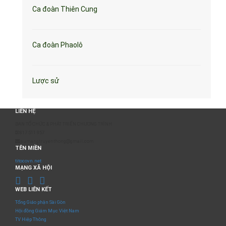
Ca đoàn Thiên Cung
Ca đoàn Phaolô
Lược sử
LIÊN HỆ
BAN TỔ CHỨC & PHÁT TRIỂN CHƯƠNG TRÌNH
0817 511 957
sumangtruyenthong@gmail.com
TÊN MIỀN
titocovn.net
MẠNG XÃ HỘI
WEB LIÊN KẾT
Tổng Giáo phận Sài Gòn
Hội đồng Giám Mục Việt Nam
TV Hiệp Thông