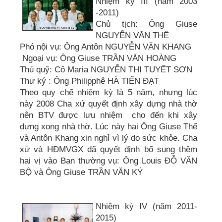
Nhiệm kỳ III (năm 2003
-2011)
Chủ tịch: Ông Giuse
NGUYỄN VĂN THỂ
Phó nội vụ: Ông Antôn NGUYỄN VĂN KHANG
Ngoại vụ: Ông Giuse TRẦN VĂN HOÀNG
Thủ quỹ: Cô Maria NGUYỄN THỊ TUYẾT SƠN
Thư ký : Ông Philipphê HÀ TIẾN ĐẠT
Theo quy chế nhiệm kỳ là 5 năm, nhưng lúc
này 2008 Cha xứ quyết định xây dựng nhà thờ
nên BTV được lưu nhiệm cho đến khi xây
dựng xong nhà thờ. Lúc này hai Ông Giuse Thể
và Antôn Khang xin nghỉ vì lý do sức khỏe. Cha
xứ và HĐMVGX đã quyết định bổ sung thêm
hai vị vào Ban thường vụ: Ông Louis ĐỖ VĂN
BỘ và Ông Giuse TRẦN VĂN KÝ
Nhiệm kỳ IV (năm 2011-
2015)