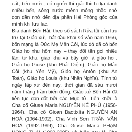
cát, bến nước; có người thì giải thích địa danh
nhiều bến, sông nước mênh mông nhắc nhớ
con dân nhớ đến địa phận Hải Phòng gốc của
mình khi lưu lạc.
Địa danh Bến Hải, theo sổ sách Rửa tội còn lưu
trữ tại Giáo xứ, bát đầu khai sổ vào năm 1956,
bổn mạng là Đức Mẹ Mân Côi, lúc đó đã có bốn
Giáo họ như hôm nay – thay đổi tên gọi nhiều
lần: từ khu, giáo khu và bây giờ là giáo họ .
Giáo họ Giuse (khu Phát Diệm), Giáo họ Mân
Côi (khu Yên Mỹ), Giáo họ Antôn (khu An
Toàn), Giáo họ Louis (khu Nhân Nghĩa). Tính từ
ngày lập xứ đến nay, thời gian đã sáu mươi
năm thăng trầm biến động. Giáo xứ Bến Hải đã
liên tục dẫn dắt bởi các Mục tử. Tiên khởi là
Cha cố Giuse Maria NGUYỄN KẾ PHÚ (1956-
1964), Cha cố Gioan Baotixita NGUYỄN AN
HOÀ (1964-1992), Cha Vinh Sơn TRẦN VĂN
HOÀ (1992-1999), Cha Giuse Maria PHẠM