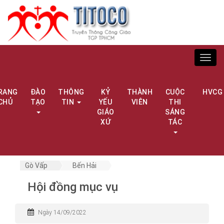
Toggl
navig
RANG
ĐÀO
THÔNG
KỶ
THÀNH
CUỘC
HVCG
CHỦ
TẠO
TIN
YẾU
VIÊN
THI
GIÁO
SÁNG
XỨ
TÁC
Gò Vấp
Bến Hải
Hội đồng mục vụ
Ngày 14/09/2022