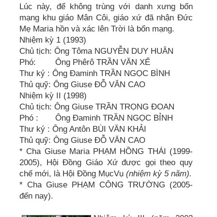
Lúc này, để không trùng với danh xưng bổn
mạng khu giáo Mân Côi, giáo xứ đã nhận Đức
Mẹ Maria hồn và xác lên Trời là bổn mạng.
Nhiệm kỳ 1 (1993)
Chủ tịch: Ông Tôma NGUYỄN DUY HUÂN
Phó: Ông Phêrô TRẦN VĂN XẾ
Thư ký : Ông Đaminh TRẦN NGỌC BÌNH
Thủ quỹ: Ông Giuse ĐỖ VĂN CAO
Nhiệm kỳ II (1998)
Chủ tịch: Ông Giuse TRẦN TRỌNG ĐOAN
Phó : Ông Đaminh TRẦN NGỌC BỈNH
Thư ký : Ông Antôn BÙI VĂN KHẢI
Thủ quỹ: Ông Giuse ĐỖ VĂN CAO
* Cha Giuse Maria PHẠM HỒNG THÁI (1999-
2005), Hội Đồng Giáo Xứ được gọi theo quy
chế mới, là Hội Đồng MụcVụ
(nhiệm kỳ 5 năm).
* Cha Giuse PHẠM CÔNG TRƯỜNG (2005-
đến nay).