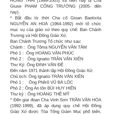
HỒNG THÁI (1999-2005) và hiện nay là Cha
Giuse PHẠM CÔNG TRƯỜNG (2005- đến
nay).
* Bắt đầu từ thời Cha cố Gioan Baotixita
NGUYỄN AN HOÀ (1964-1992) mới tổ chức
mục vụ của giáo xứ theo quy chế: Ban Chánh
Trương và Hội Đồng Giáo Xứ.
Ban Chánh Trương Tổ chức như sau:
Chánh : Ông Tôma NGUYỄN VĂN TÂM
Phó 1 : Ông HOÀNG VĂN PHÚC
Phó 2 : Ông Ignatio TRẦN VĂN XIỂN
Thư Ký: Ông ĐINH VĂN ĐỂ
Đến năm 1971 thành lập Hội Đồng Giáo Xứ:
Chủ tịch: Ông lgnatio TRẦN VĂN XIÊN
Phó 1 : Ông Phêrô VŨ BÁ LỘC
Phó 2 : Ông An tôn BÙI HUY HIẾN
Thư ký : Ông HOÀNG THẾ MỸ
* Đến giai đoạn Cha Vinh Sơn TRẦN VĂN HÒA
(1992-1999), đã áp dụng quy chế Hội Đồng
Giáo Xứ được Tòa Tổng Giám Mục phổ biến.