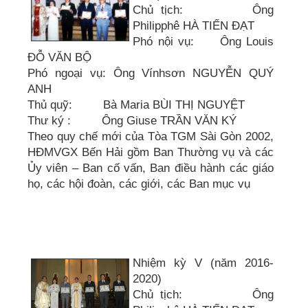
Chủ tịch: Ông
Philipphê HÀ TIẾN ĐẠT
Phó nội vụ: Ông Louis
ĐỖ VĂN BỘ
Phó ngoại vụ: Ông Vínhsơn NGUYỄN QUÝ
ANH
Thủ quỹ: Bà Maria BÙI THỊ NGUYỆT
Thư ký : Ông Giuse TRẦN VĂN KÝ
Theo quy chế mới của Tòa TGM Sài Gòn 2002,
HĐMVGX Bến Hải gồm Ban Thường vụ và các
Ủy viên – Ban cố vấn, Ban điều hành các giáo
họ, các hội đoàn, các giới, các Ban mục vụ
Nhiệm kỳ V (năm 2016-
2020)
Chủ tịch: Ông