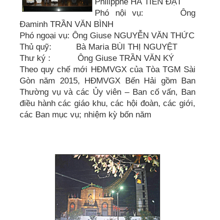
Philipphê HÀ TIẾN ĐẠT
Phó nội vụ: Ông
Đaminh TRẦN VĂN BÌNH
Phó ngoại vụ: Ông Giuse NGUYỄN VĂN THỨC
Thủ quỹ: Bà Maria BÙI THỊ NGUYỆT
Thư ký : Ông Giuse TRẦN VĂN KÝ
Theo quy chế mới HĐMVGX của Tòa TGM Sài
Gòn năm 2015, HĐMVGX Bến Hải gồm Ban
Thường vụ và các Ủy viên – Ban cố vấn, Ban
điều hành các giáo khu, các hội đoàn, các giới,
các Ban mục vụ; nhiệm kỳ bốn năm