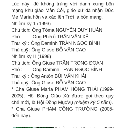
Lúc này, để không trùng với danh xưng bổn
mạng khu giáo Mân Côi, giáo xứ đã nhận Đức
Mẹ Maria hồn và xác lên Trời là bổn mạng.
Nhiệm kỳ 1 (1993)
Chủ tịch: Ông Tôma NGUYỄN DUY HUÂN
Phó: Ông Phêrô TRẦN VĂN XẾ
Thư ký : Ông Đaminh TRẦN NGỌC BÌNH
Thủ quỹ: Ông Giuse ĐỖ VĂN CAO
Nhiệm kỳ II (1998)
Chủ tịch: Ông Giuse TRẦN TRỌNG ĐOAN
Phó : Ông Đaminh TRẦN NGỌC BỈNH
Thư ký : Ông Antôn BÙI VĂN KHẢI
Thủ quỹ: Ông Giuse ĐỖ VĂN CAO
* Cha Giuse Maria PHẠM HỒNG THÁI (1999-
2005), Hội Đồng Giáo Xứ được gọi theo quy
chế mới, là Hội Đồng MụcVụ
(nhiệm kỳ 5 năm).
* Cha Giuse PHẠM CÔNG TRƯỜNG (2005-
đến nay).