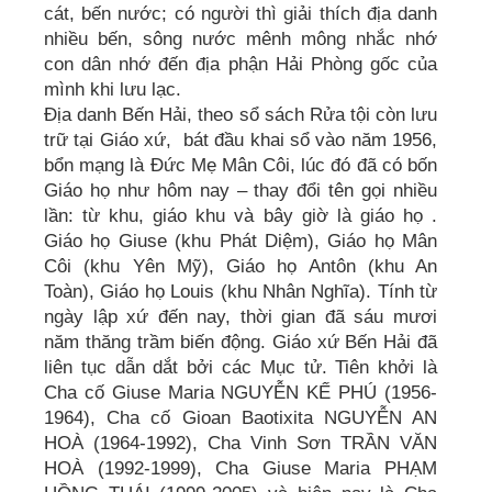
cát, bến nước; có người thì giải thích địa danh
nhiều bến, sông nước mênh mông nhắc nhớ
con dân nhớ đến địa phận Hải Phòng gốc của
mình khi lưu lạc.
Địa danh Bến Hải, theo sổ sách Rửa tội còn lưu
trữ tại Giáo xứ, bát đầu khai sổ vào năm 1956,
bổn mạng là Đức Mẹ Mân Côi, lúc đó đã có bốn
Giáo họ như hôm nay – thay đổi tên gọi nhiều
lần: từ khu, giáo khu và bây giờ là giáo họ .
Giáo họ Giuse (khu Phát Diệm), Giáo họ Mân
Côi (khu Yên Mỹ), Giáo họ Antôn (khu An
Toàn), Giáo họ Louis (khu Nhân Nghĩa). Tính từ
ngày lập xứ đến nay, thời gian đã sáu mươi
năm thăng trầm biến động. Giáo xứ Bến Hải đã
liên tục dẫn dắt bởi các Mục tử. Tiên khởi là
Cha cố Giuse Maria NGUYỄN KẾ PHÚ (1956-
1964), Cha cố Gioan Baotixita NGUYỄN AN
HOÀ (1964-1992), Cha Vinh Sơn TRẦN VĂN
HOÀ (1992-1999), Cha Giuse Maria PHẠM