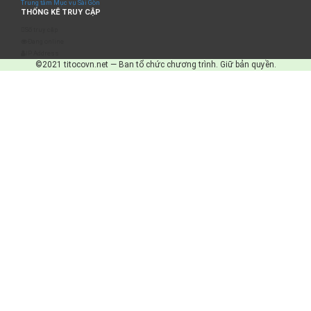
Trung tâm Mục vụ Sài Gòn
THỐNG KÊ TRUY CẬP
Số truy cập
Đang online
IP Address
©2021 titocovn.net — Ban tổ chức chương trình. Giữ bản quyền.