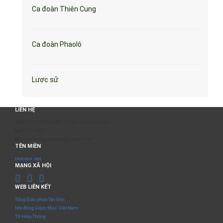
Ca đoàn Thiên Cung
Ca đoàn Phaolô
Lược sử
LIÊN HỆ
BAN TỔ CHỨC & PHÁT TRIỂN CHƯƠNG TRÌNH
0817 511 957
sumangtruyenthong@gmail.com
TÊN MIỀN
titocovn.net
MẠNG XÃ HỘI
WEB LIÊN KẾT
Tổng Giáo phận Sài Gòn
Hội đồng Giám Mục Việt Nam
TV Hiệp Thông