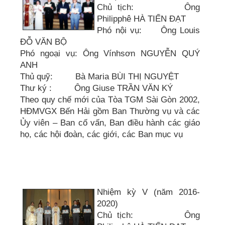
Chủ tịch: Ông
Philipphê HÀ TIẾN ĐẠT
Phó nội vụ: Ông Louis
ĐỖ VĂN BỘ
Phó ngoại vụ: Ông Vínhsơn NGUYỄN QUÝ
ANH
Thủ quỹ: Bà Maria BÙI THỊ NGUYỆT
Thư ký : Ông Giuse TRẦN VĂN KÝ
Theo quy chế mới của Tòa TGM Sài Gòn 2002,
HĐMVGX Bến Hải gồm Ban Thường vụ và các
Ủy viên – Ban cố vấn, Ban điều hành các giáo
họ, các hội đoàn, các giới, các Ban mục vụ
Nhiệm kỳ V (năm 2016-
2020)
Chủ tịch: Ông