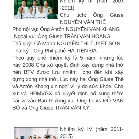
Nhiệm kỳ III (năm 2003
-2011)
Chủ tịch: Ông Giuse
NGUYỄN VĂN THỂ
Phó nội vụ: Ông Antôn NGUYỄN VĂN KHANG
Ngoại vụ: Ông Giuse TRẦN VĂN HOÀNG
Thủ quỹ: Cô Maria NGUYỄN THỊ TUYẾT SƠN
Thư ký : Ông Philipphê HÀ TIẾN ĐẠT
Theo quy chế nhiệm kỳ là 5 năm, nhưng lúc
này 2008 Cha xứ quyết định xây dựng nhà thờ
nên BTV được lưu nhiệm cho đến khi xây
dựng xong nhà thờ. Lúc này hai Ông Giuse Thể
và Antôn Khang xin nghỉ vì lý do sức khỏe. Cha
xứ và HĐMVGX đã quyết định bổ sung thêm
hai vị vào Ban thường vụ: Ông Louis ĐỖ VĂN
BỘ và Ông Giuse TRẦN VĂN KÝ
Nhiệm kỳ IV (năm 2011-
2015)