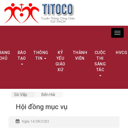
Toggl
navig
RANG
ĐÀO
THÔNG
KỶ
THÀNH
CUỘC
HVCG
CHỦ
TẠO
TIN
YẾU
VIÊN
THI
GIÁO
SÁNG
XỨ
TÁC
Gò Vấp
Bến Hải
Hội đồng mục vụ
Ngày 14/09/2022