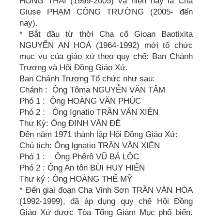
HỒNG THÁI (1999-2005) và hiện nay là Cha
Giuse PHẠM CÔNG TRƯỜNG (2005- đến
nay).
* Bắt đầu từ thời Cha cố Gioan Baotixita
NGUYỄN AN HOÀ (1964-1992) mới tổ chức
mục vụ của giáo xứ theo quy chế: Ban Chánh
Trương và Hội Đồng Giáo Xứ.
Ban Chánh Trương Tổ chức như sau:
Chánh : Ông Tôma NGUYỄN VĂN TÂM
Phó 1 : Ông HOÀNG VĂN PHÚC
Phó 2 : Ông Ignatio TRẦN VĂN XIỂN
Thư Ký: Ông ĐINH VĂN ĐỂ
Đến năm 1971 thành lập Hội Đồng Giáo Xứ:
Chủ tịch: Ông lgnatio TRẦN VĂN XIÊN
Phó 1 : Ông Phêrô VŨ BÁ LỘC
Phó 2 : Ông An tôn BÙI HUY HIẾN
Thư ký : Ông HOÀNG THẾ MỸ
* Đến giai đoạn Cha Vinh Sơn TRẦN VĂN HÒA
(1992-1999), đã áp dụng quy chế Hội Đồng
Giáo Xứ được Tòa Tổng Giám Mục phổ biến.