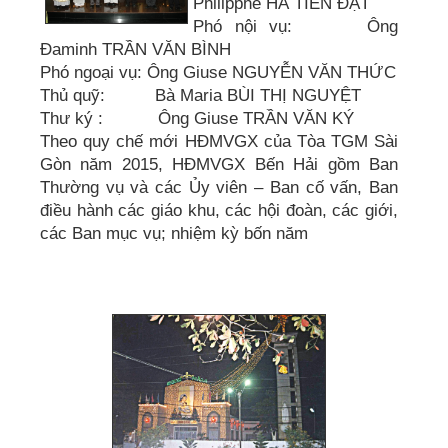
Philipphê HÀ TIẾN ĐẠT
Phó nội vụ: Ông
Đaminh TRẦN VĂN BÌNH
Phó ngoại vụ: Ông Giuse NGUYỄN VĂN THỨC
Thủ quỹ: Bà Maria BÙI THỊ NGUYỆT
Thư ký : Ông Giuse TRẦN VĂN KÝ
Theo quy chế mới HĐMVGX của Tòa TGM Sài
Gòn năm 2015, HĐMVGX Bến Hải gồm Ban
Thường vụ và các Ủy viên – Ban cố vấn, Ban
điều hành các giáo khu, các hội đoàn, các giới,
các Ban mục vụ; nhiệm kỳ bốn năm