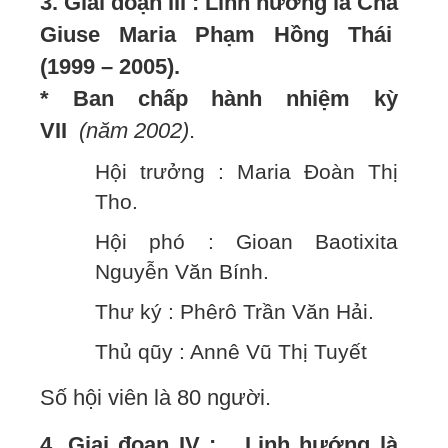
3. Giai đoạn III : Linh hướng là Cha
Giuse Maria Phạm Hồng Thái
(1999 – 2005).
* Ban chấp hành nhiệm kỳ
VII
(năm 2002)
.
Hội trưởng : Maria Đoàn Thị
Tho.
Hội phó : Gioan Baotixita
Nguyễn Văn Bính.
Thư ký : Phêrô Trần Văn Hải.
Thủ qũy : Annê Vũ Thị Tuyết
Số hội viên là 80 người.
4. Giai đoạn IV : Linh hướng là