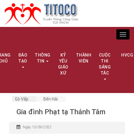
Toggl
navig
RANG
ĐÀO
THÔNG
KỶ
THÀNH
CUỘC
HVCG
CHỦ
TẠO
TIN
YẾU
VIÊN
THI
GIÁO
SÁNG
XỨ
TÁC
Gò Vấp
Bến Hải
Gia đình Phạt tạ Thánh Tâm
Ngày 15/09/2022