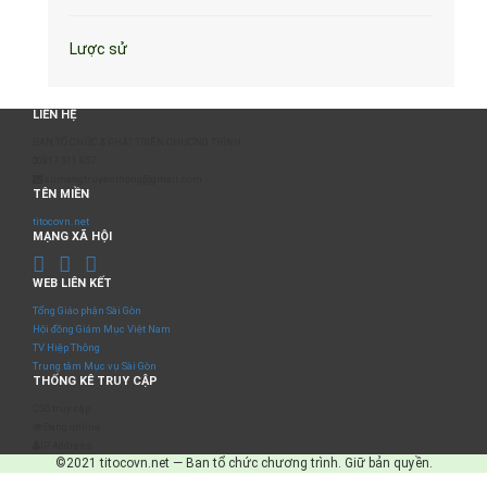
Lược sử
LIÊN HỆ
BAN TỔ CHỨC & PHÁT TRIỂN CHƯƠNG TRÌNH
0817 511 957
sumangtruyenthong@gmail.com
TÊN MIỀN
titocovn.net
MẠNG XÃ HỘI
WEB LIÊN KẾT
Tổng Giáo phận Sài Gòn
Hội đồng Giám Mục Việt Nam
TV Hiệp Thông
Trung tâm Mục vụ Sài Gòn
THỐNG KÊ TRUY CẬP
Số truy cập
Đang online
IP Address
©2021 titocovn.net — Ban tổ chức chương trình. Giữ bản quyền.