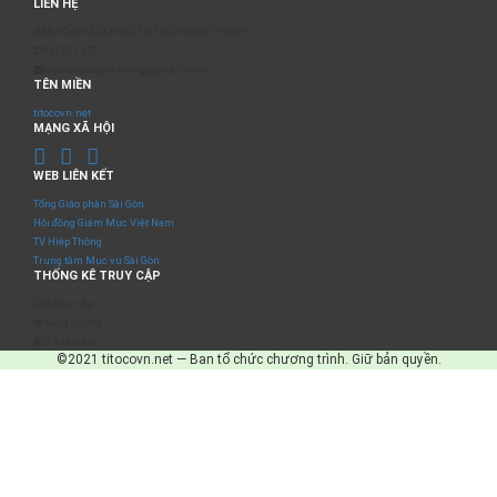
LIÊN HỆ
BAN TỔ CHỨC & PHÁT TRIỂN CHƯƠNG TRÌNH
0817 511 957
sumangtruyenthong@gmail.com
TÊN MIỀN
titocovn.net
MẠNG XÃ HỘI
WEB LIÊN KẾT
Tổng Giáo phận Sài Gòn
Hội đồng Giám Mục Việt Nam
TV Hiệp Thông
Trung tâm Mục vụ Sài Gòn
THỐNG KÊ TRUY CẬP
Số truy cập
Đang online
IP Address
©2021 titocovn.net — Ban tổ chức chương trình. Giữ bản quyền.