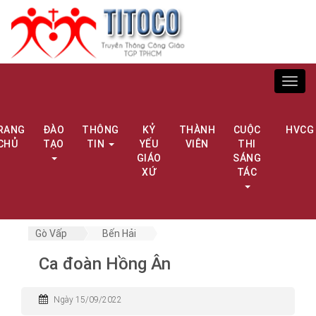
Toggl
navig
RANG
ĐÀO
THÔNG
KỶ
THÀNH
CUỘC
HVCG
CHỦ
TẠO
TIN
YẾU
VIÊN
THI
GIÁO
SÁNG
XỨ
TÁC
Gò Vấp
Bến Hải
Ca đoàn Hồng Ân
Ngày 15/09/2022