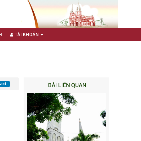
H
TÀI KHOẢN
eet
BÀI LIÊN QUAN