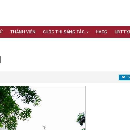
XỨ
THÀNH VIÊN
CUỘC THI SÁNG TÁC
HVCG
UBTTX
ụ
Tw