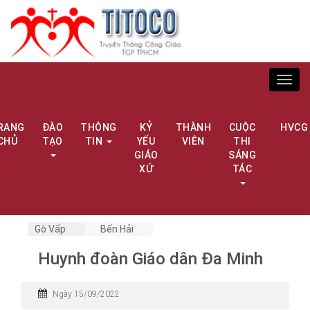
Toggl
navig
RANG
ĐÀO
THÔNG
KỶ
THÀNH
CUỘC
HVCG
CHỦ
TẠO
TIN
YẾU
VIÊN
THI
GIÁO
SÁNG
XỨ
TÁC
Gò Vấp
Bến Hải
Huynh đoàn Giáo dân Đa Minh
Ngày 15/09/2022