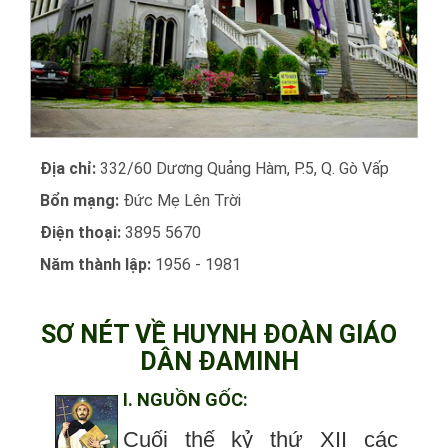
Địa chỉ:
332/60 Dương Quảng Hàm, P.5, Q. Gò Vấp
Bổn mạng:
Đức Mẹ Lên Trời
Điện thoại:
3895 5670
Năm thành lập:
1956 - 1981
SƠ NÉT VỀ HUYNH ĐOÀN GIÁO
DÂN ĐAMINH
I. NGUỒN GỐC:
Cuối thế kỷ thứ XII các