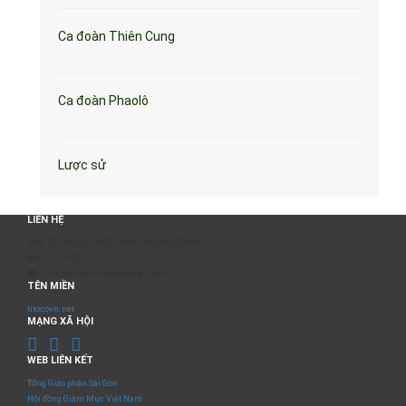
Ca đoàn Thiên Cung
Ca đoàn Phaolô
Lược sử
LIÊN HỆ
BAN TỔ CHỨC & PHÁT TRIỂN CHƯƠNG TRÌNH
0817 511 957
sumangtruyenthong@gmail.com
TÊN MIỀN
titocovn.net
MẠNG XÃ HỘI
WEB LIÊN KẾT
Tổng Giáo phận Sài Gòn
Hội đồng Giám Mục Việt Nam