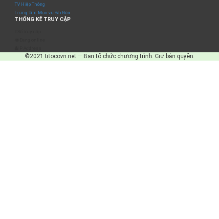
TV Hiệp Thông
Trung tâm Mục vụ Sài Gòn
THỐNG KÊ TRUY CẬP
Số truy cập
Đang online
IP Address
©2021 titocovn.net — Ban tổ chức chương trình. Giữ bản quyền.