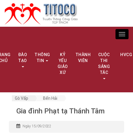
Toggl
navig
RANG
ĐÀO
THÔNG
KỶ
THÀNH
CUỘC
HVCG
CHỦ
TẠO
TIN
YẾU
VIÊN
THI
GIÁO
SÁNG
XỨ
TÁC
Gò Vấp
Bến Hải
Gia đình Phạt tạ Thánh Tâm
Ngày 15/09/2022