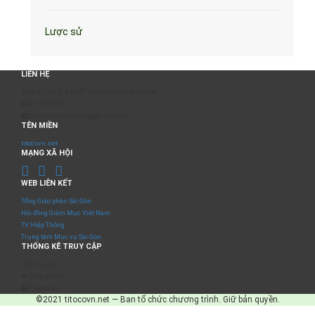
Lược sử
LIÊN HỆ
BAN TỔ CHỨC & PHÁT TRIỂN CHƯƠNG TRÌNH
0817 511 957
sumangtruyenthong@gmail.com
TÊN MIỀN
titocovn.net
MẠNG XÃ HỘI
WEB LIÊN KẾT
Tổng Giáo phận Sài Gòn
Hội đồng Giám Mục Việt Nam
TV Hiệp Thông
Trung tâm Mục vụ Sài Gòn
THỐNG KÊ TRUY CẬP
Số truy cập
Đang online
IP Address
©2021 titocovn.net — Ban tổ chức chương trình. Giữ bản quyền.