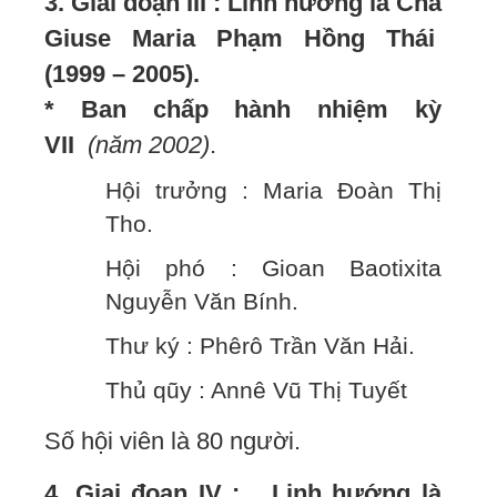
3. Giai đoạn III : Linh hướng là Cha
Giuse Maria Phạm Hồng Thái
(1999 – 2005).
* Ban chấp hành nhiệm kỳ
VII
(năm 2002)
.
Hội trưởng : Maria Đoàn Thị
Tho.
Hội phó : Gioan Baotixita
Nguyễn Văn Bính.
Thư ký : Phêrô Trần Văn Hải.
Thủ qũy : Annê Vũ Thị Tuyết
Số hội viên là 80 người.
4. Giai đoạn IV : Linh hướng là