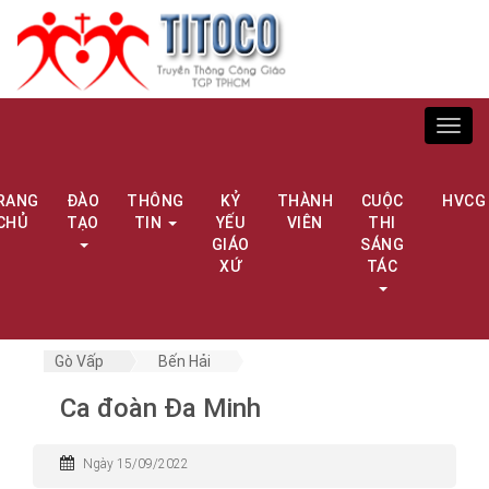
Toggl
navig
RANG
ĐÀO
THÔNG
KỶ
THÀNH
CUỘC
HVCG
CHỦ
TẠO
TIN
YẾU
VIÊN
THI
GIÁO
SÁNG
XỨ
TÁC
Gò Vấp
Bến Hải
Ca đoàn Đa Minh
Ngày 15/09/2022