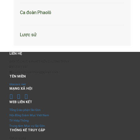
Ca đoàn Phaolô
Lược sử
LIÊN HỆ
BAN TỔ CHỨC & PHÁT TRIỂN CHƯƠNG TRÌNH
0817 511 957
sumangtruyenthong@gmail.com
TÊN MIỀN
titocovn.net
MẠNG XÃ HỘI
WEB LIÊN KẾT
Tổng Giáo phận Sài Gòn
Hội đồng Giám Mục Việt Nam
TV Hiệp Thông
Trung tâm Mục vụ Sài Gòn
THỐNG KÊ TRUY CẬP
Số truy cập