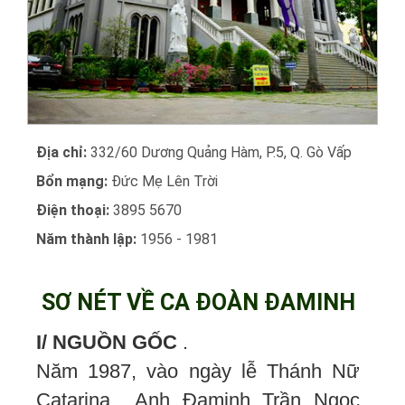
Địa chỉ:
332/60 Dương Quảng Hàm, P.5, Q. Gò Vấp
Bổn mạng:
Đức Mẹ Lên Trời
Điện thoại:
3895 5670
Năm thành lập:
1956 - 1981
SƠ NÉT VỀ CA ĐOÀN ĐAMINH
I/ NGUỒN GỐC
.
Năm 1987, vào ngày lễ Thánh Nữ
Catarina Anh Đaminh Trần Ngọc