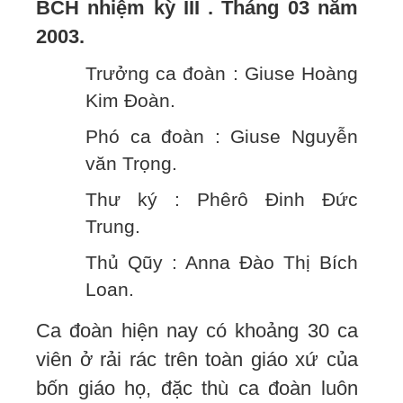
BCH nhiệm kỳ III . Tháng 03 năm
2003.
Trưởng ca đoàn : Giuse Hoàng
Kim Đoàn.
Phó ca đoàn : Giuse Nguyễn
văn Trọng.
Thư ký : Phêrô Đinh Đức
Trung.
Thủ Qũy : Anna Đào Thị Bích
Loan.
Ca đoàn hiện nay có khoảng 30 ca
viên ở rải rác trên toàn giáo xứ của
bốn giáo họ, đặc thù ca đoàn luôn