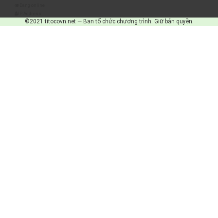
Đang online
IP Address
©2021 titocovn.net — Ban tổ chức chương trình. Giữ bản quyền.