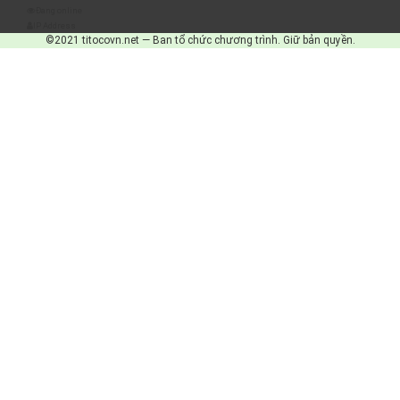
Đang online
IP Address
©2021 titocovn.net — Ban tổ chức chương trình. Giữ bản quyền.