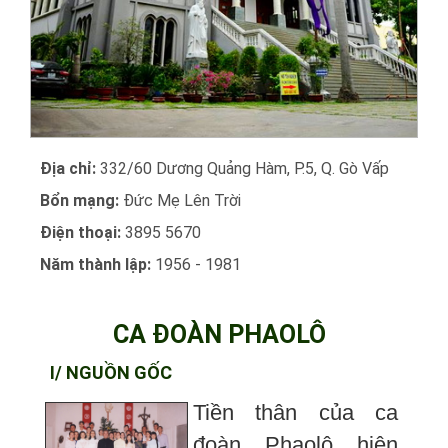
Địa chỉ:
332/60 Dương Quảng Hàm, P.5, Q. Gò Vấp
Bổn mạng:
Đức Mẹ Lên Trời
Điện thoại:
3895 5670
Năm thành lập:
1956 - 1981
CA ĐOÀN PHAOLÔ
I/ NGUỒN GỐC
Tiền thân của ca
đoàn Phaolô hiện