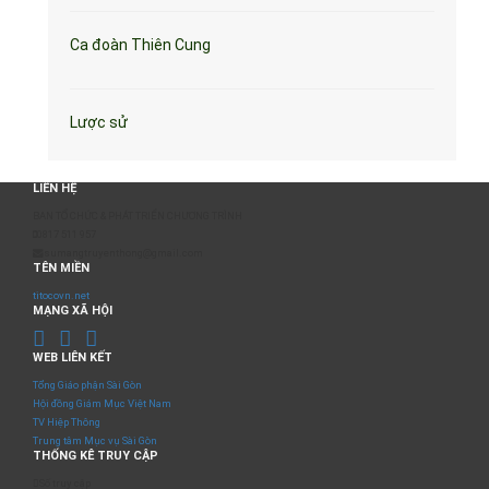
Ca đoàn Thiên Cung
Lược sử
LIÊN HỆ
BAN TỔ CHỨC & PHÁT TRIỂN CHƯƠNG TRÌNH
0817 511 957
sumangtruyenthong@gmail.com
TÊN MIỀN
titocovn.net
MẠNG XÃ HỘI
WEB LIÊN KẾT
Tổng Giáo phận Sài Gòn
Hội đồng Giám Mục Việt Nam
TV Hiệp Thông
Trung tâm Mục vụ Sài Gòn
THỐNG KÊ TRUY CẬP
Số truy cập