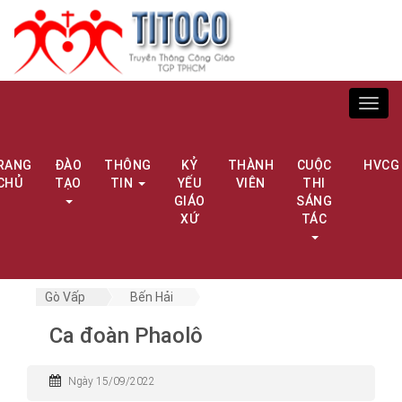
Toggl
navig
RANG
ĐÀO
THÔNG
KỶ
THÀNH
CUỘC
HVCG
CHỦ
TẠO
TIN
YẾU
VIÊN
THI
GIÁO
SÁNG
XỨ
TÁC
Gò Vấp
Bến Hải
Ca đoàn Phaolô
Ngày 15/09/2022