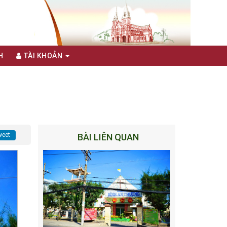
H
TÀI KHOẢN
eet
BÀI LIÊN QUAN