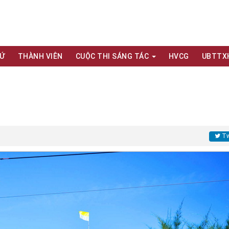
XỨ
THÀNH VIÊN
CUỘC THI SÁNG TÁC
HVCG
UBTTX
Tw