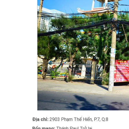
Địa chỉ:
2903 Phạm Thế Hiển, P.7, Q.8
Bổn mạng:
Thánh Paul Trở lại