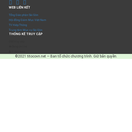
WEB LIÊN KẾT
Tổng Giáo phận Sài Gòn
Hội đồng Giám Mục Việt Nam
TV Hiệp Thông
Trung tâm Mục vụ Sài Gòn
THỐNG KÊ TRUY CẬP
Số truy cập
Đang online
IP Address
©2021 titocovn.net — Ban tổ chức chương trình. Giữ bản quyền.