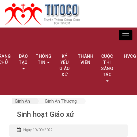
Toggl
navig
RANG
ĐÀO
THÔNG
KỶ
THÀNH
CUỘC
HVCG
CHỦ
TẠO
TIN
YẾU
VIÊN
THI
GIÁO
SÁNG
XỨ
TÁC
Bình An
Bình An Thượng
Sinh hoạt Giáo xứ
Ngày 19/09/2022