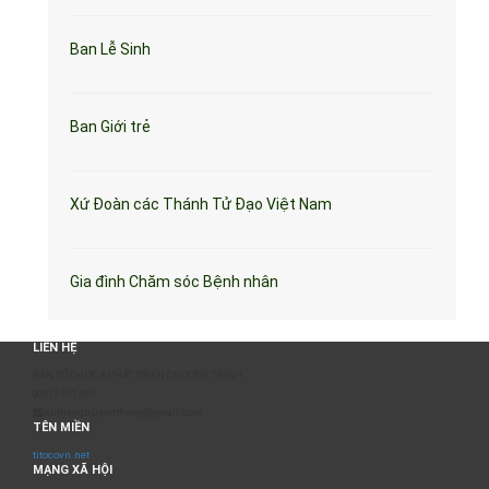
Ban Lễ Sinh
Ban Giới trẻ
Xứ Đoàn các Thánh Tử Đạo Việt Nam
Gia đình Chăm sóc Bệnh nhân
LIÊN HỆ
BAN TỔ CHỨC & PHÁT TRIỂN CHƯƠNG TRÌNH
0817 511 957
sumangtruyenthong@gmail.com
TÊN MIỀN
titocovn.net
MẠNG XÃ HỘI