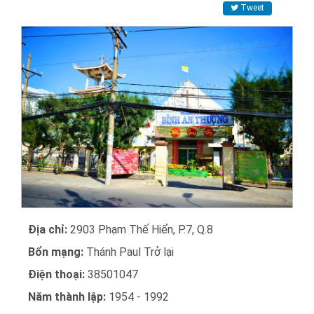
Tweet
Địa chỉ:
2903 Phạm Thế Hiển, P.7, Q.8
Bổn mạng:
Thánh Paul Trở lại
Điện thoại:
38501047
Năm thành lập:
1954 - 1992