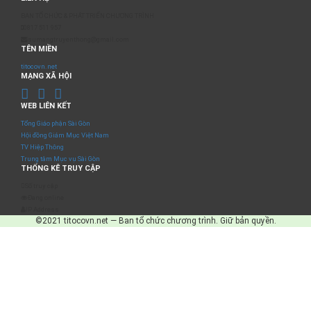
BAN TỔ CHỨC & PHÁT TRIỂN CHƯƠNG TRÌNH
0817 511 957
sumangtruyenthong@gmail.com
TÊN MIỀN
titocovn.net
MẠNG XÃ HỘI
WEB LIÊN KẾT
Tổng Giáo phận Sài Gòn
Hội đồng Giám Mục Việt Nam
TV Hiệp Thông
Trung tâm Mục vụ Sài Gòn
THỐNG KÊ TRUY CẬP
Số truy cập
Đang online
IP Address
©2021 titocovn.net — Ban tổ chức chương trình. Giữ bản quyền.