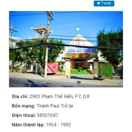
Tweet
Địa chỉ:
2903 Phạm Thế Hiển, P.7, Q.8
Bổn mạng:
Thánh Paul Trở lại
Điện thoại:
38501047
Năm thành lập:
1954 - 1992