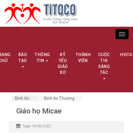
Toggl
navig
RANG
ĐÀO
THÔNG
KỶ
THÀNH
CUỘC
HVCG
CHỦ
TẠO
TIN
YẾU
VIÊN
THI
GIÁO
SÁNG
XỨ
TÁC
Bình An
Bình An Thượng
Giáo họ Micae
Ngày 19/09/2022