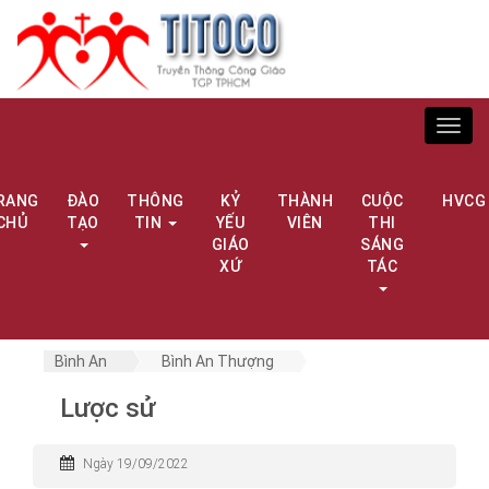
Toggl
navig
RANG
ĐÀO
THÔNG
KỶ
THÀNH
CUỘC
HVCG
CHỦ
TẠO
TIN
YẾU
VIÊN
THI
GIÁO
SÁNG
XỨ
TÁC
Bình An
Bình An Thượng
Lược sử
Ngày 19/09/2022