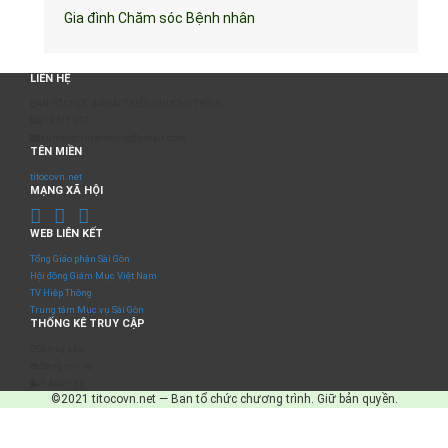
Gia đình Chăm sóc Bệnh nhân
LIÊN HỆ
BAN TỔ CHỨC & PHÁT TRIỂN CHƯƠNG TRÌNH
0817 511 957
sumangtruyenthong@gmail.com
TÊN MIỀN
titocovn.net
MẠNG XÃ HỘI
WEB LIÊN KẾT
Tổng Giáo phận Sài Gòn
Hội đồng Giám Mục Việt Nam
TV Hiệp Thông
Trung tâm Mục vụ Sài Gòn
THỐNG KÊ TRUY CẬP
Số truy cập
Đang online
IP Address
©2021 titocovn.net — Ban tổ chức chương trình. Giữ bản quyền.