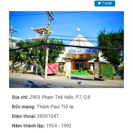
Tweet
Địa chỉ:
2903 Phạm Thế Hiển, P.7, Q.8
Bổn mạng:
Thánh Paul Trở lại
Điện thoại:
38501047
Năm thành lập:
1954 - 1992