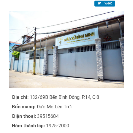
Tweet
Địa chỉ:
132/69B Bến Bình Đông, P.14, Q.8
Bổn mạng:
Đức Mẹ Lên Trời
Điện thoại:
39515684
Năm thành lập:
1975-2000