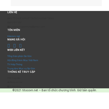
LIÊN HỆ
BAN TỔ CHỨC & PHÁT TRIỂN CHƯƠNG TRÌNH
0817 511 957
sumangtruyenthong@gmail.com
TÊN MIỀN
titocovn.net
MẠNG XÃ HỘI
WEB LIÊN KẾT
Tổng Giáo phận Sài Gòn
Hội đồng Giám Mục Việt Nam
TV Hiệp Thông
Trung tâm Mục vụ Sài Gòn
THỐNG KÊ TRUY CẬP
Số truy cập
Đang online
IP Address
©2021 titocovn.net — Ban tổ chức chương trình. Giữ bản quyền.