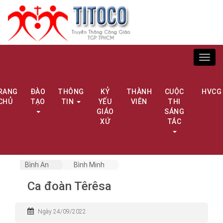
Toggl
navig
RANG
ĐÀO
THÔNG
KỶ
THÀNH
CUỘC
HVCG
CHỦ
TẠO
TIN
YẾU
VIÊN
THI
GIÁO
SÁNG
XỨ
TÁC
Bình An
Bình Minh
Ca đoàn Têrêsa
Ngày 24/09/2022