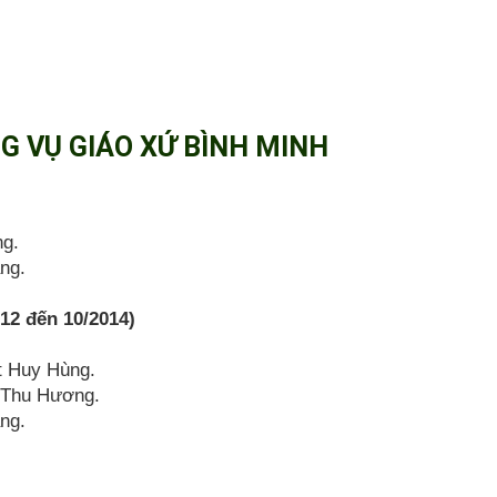
 VỤ GIÁO XỨ BÌNH MINH
ng.
ằng.
12 đến 10/2014)
ết Huy Hùng.
ồ Thu Hương.
ằng.