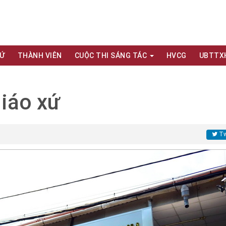
XỨ
THÀNH VIÊN
CUỘC THI SÁNG TÁC
HVCG
UBTTX
iáo xứ
Tw