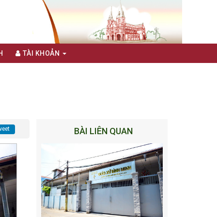
H
TÀI KHOẢN
eet
BÀI LIÊN QUAN