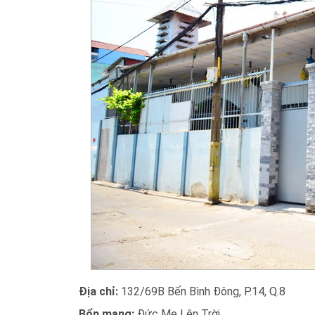
Địa chỉ:
132/69B Bến Bình Đông, P.14, Q.8
Bổn mạng:
Đức Mẹ Lên Trời