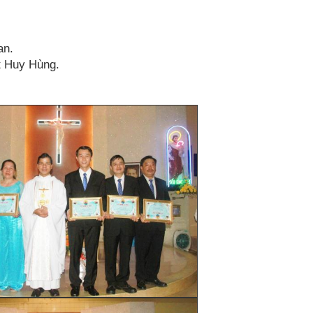
an.
ết Huy Hùng.