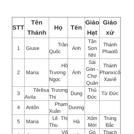
Tên
Giáo
Giáo
STT
Họ
Tên
Thánh
Hạt
xứ
Tân
Trần
Thánh
1
Giuse
Anh
Sơn
Quốc
Phaolô
Nhì
Sài
Hồ
Thánh
Gòn -
2
Maria
Trương
Ánh
Phanxicô
Chợ
Ngọc
Xaviê
Quán
Têrêsa
Trương
Thủ
3
Dung
Từ Đức
Avila
Thị
Đức
Phạm
4
Antôn
Dương
Xuân
Lê Thị
Xóm
Trung
5
Maria
Hà
Thu
Mới
Bắc
Võ
Gò
Thạch