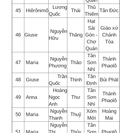
Quán
Lương
Thủ
45
Hiêrônimô
Thái
Tân Đức
Quốc
Thiêm
Hạt
Sài
Giáo xứ
Nguyễn
46
Giuse
Thăng
Gòn -
Chánh
Hữu
Chợ
Tòa
Quán
Tân
Nguyễn
Thánh
47
Maria
Thảo
Sơn
Phương
Phaolô
Nhì
Trần
Tân
48
Giuse
Thịnh
Bùi Phát
Quốc
Định
Hoàng
Tân
Thánh
49
Anna
Ngọc
Thư
Sơn
Phaolô
Anh
Nhì
Nguyễn
Xóm
Hoàng
50
Maria
Thuỷ
Thanh
Mới
Mai
Nguyễn
Tân
51
Maria
Thị
Thủy
Sơn
Phaolô