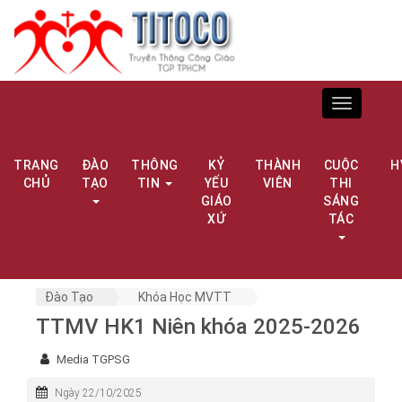
Toggle
navigation
TRANG
ĐÀO
THÔNG
KỶ
THÀNH
CUỘC
H
CHỦ
TẠO
TIN
YẾU
VIÊN
THI
GIÁO
SÁNG
XỨ
TÁC
Đào Tạo
Khóa Học MVTT
TTMV HK1 Niên khóa 2025-2026
Media TGPSG
Ngày 22/10/2025