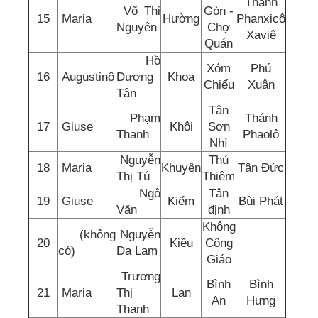
Thánh
Võ Thị
Gòn -
15
Maria
Hường
Phanxicô
Nguyên
Chợ
Xaviê
Quán
Hồ
Xóm
Phú
16
Augustinô
Dương
Khoa
Chiếu
Xuân
Tân
Tân
Phạm
Thánh
17
Giuse
Khôi
Sơn
Thanh
Phaolô
Nhì
Nguyễn
Thủ
18
Maria
Khuyên
Tân Đức
Thị Tú
Thiêm
Ngô
Tân
19
Giuse
Kiểm
Bùi Phát
Văn
định
Không
(không
Nguyễn
20
Kiều
Công
có)
Dạ Lam
Giáo
Trương
Bình
Bình
21
Maria
Thị
Lan
An
Hưng
Thanh