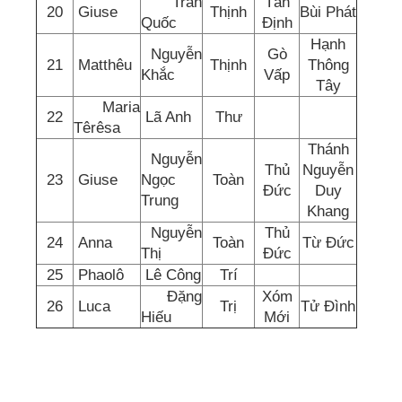
Trần
Tân
20
Giuse
Thịnh
Bùi Phát
Quốc
Định
Hạnh
Nguyễn
Gò
21
Matthêu
Thịnh
Thông
Khắc
Vấp
Tây
Maria
22
Lã Anh
Thư
Têrêsa
Thánh
Nguyễn
Thủ
Nguyễn
23
Giuse
Ngọc
Toàn
Đức
Duy
Trung
Khang
Nguyễn
Thủ
24
Anna
Toàn
Từ Đức
Thị
Đức
25
Phaolô
Lê Công
Trí
Đặng
Xóm
26
Luca
Trị
Tử Đình
Hiếu
Mới