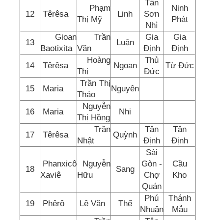
Tân
Phạm
Ninh
12
Têrêsa
Linh
Sơn
Thị Mỹ
Phát
Nhì
Gioan
Trần
Gia
Gia
13
Luận
Baotixita
Văn
Định
Định
Hoàng
Thủ
14
Têrêsa
Ngoan
Từ Đức
Thị
Đức
Trần Thị
15
Maria
Nguyên
Thảo
Nguyễn
16
Maria
Nhi
Thị Hồng
Trần
Tân
Tân
17
Têrêsa
Quỳnh
Nhật
Định
Định
Sài
Phanxicô
Nguyễn
Gòn -
Cầu
18
Sang
Xaviê
Hữu
Chợ
Kho
Quán
Phú
Thánh
19
Phêrô
Lê Văn
Thể
Nhuận
Mẫu