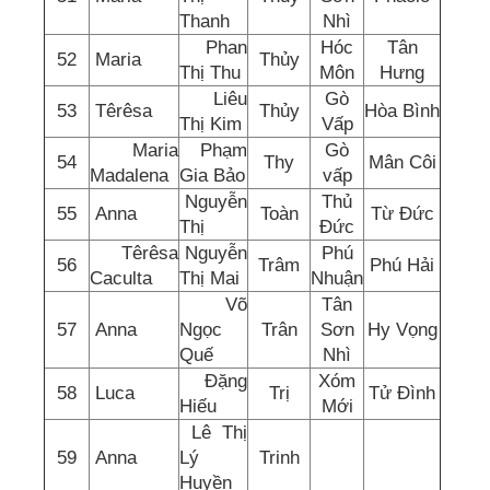
Thanh
Nhì
Phan
Hóc
Tân
52
Maria
Thủy
Thị Thu
Môn
Hưng
Liêu
Gò
53
Têrêsa
Thủy
Hòa Bình
Thị Kim
Vấp
Maria
Phạm
Gò
54
Thy
Mân Côi
Madalena
Gia Bảo
vấp
Nguyễn
Thủ
55
Anna
Toàn
Từ Đức
Thị
Đức
Têrêsa
Nguyễn
Phú
56
Trâm
Phú Hải
Caculta
Thị Mai
Nhuận
Võ
Tân
57
Anna
Ngọc
Trân
Sơn
Hy Vọng
Quế
Nhì
Đặng
Xóm
58
Luca
Trị
Tử Đình
Hiếu
Mới
Lê Thị
59
Anna
Lý
Trinh
Huyền