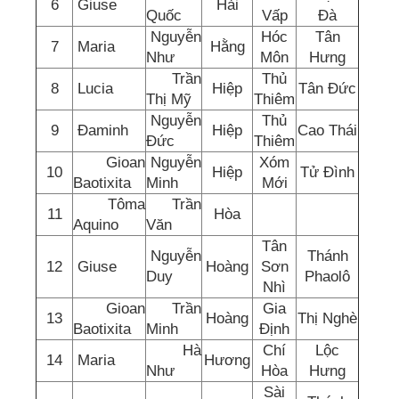
6
Giuse
Hải
Quốc
Vấp
Đà
Nguyễn
Hóc
Tân
7
Maria
Hằng
Như
Môn
Hưng
Trần
Thủ
8
Lucia
Hiệp
Tân Đức
Thị Mỹ
Thiêm
Nguyễn
Thủ
9
Đaminh
Hiệp
Cao Thái
Đức
Thiêm
Gioan
Nguyễn
Xóm
10
Hiệp
Tử Đình
Baotixita
Minh
Mới
Tôma
Trần
11
Hòa
Aquino
Văn
Tân
Nguyễn
Thánh
12
Giuse
Hoàng
Sơn
Duy
Phaolô
Nhì
Gioan
Trần
Gia
13
Hoàng
Thị Nghè
Baotixita
Minh
Định
Hà
Chí
Lộc
14
Maria
Hương
Như
Hòa
Hưng
Sài