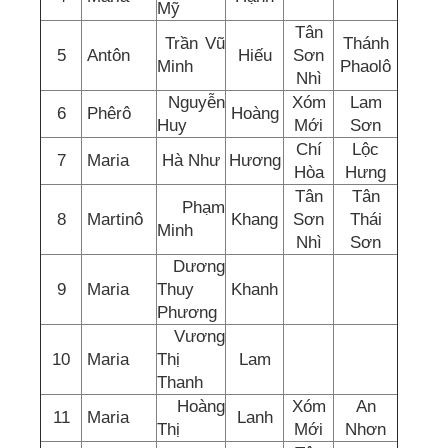
Mỹ
Tân
Trần Vũ
Thánh
5
Antôn
Hiếu
Sơn
Minh
Phaolô
Nhì
Nguyễn
Xóm
Lam
6
Phêrô
Hoàng
Huy
Mới
Sơn
Chí
Lộc
7
Maria
Hà Như
Hương
Hòa
Hưng
Tân
Tân
Phạm
8
Martinô
Khang
Sơn
Thái
Minh
Nhì
Sơn
Dương
9
Maria
Thuy
Khanh
Phương
Vương
10
Maria
Thị
Lam
Thanh
Hoàng
Xóm
An
11
Maria
Lanh
Thị
Mới
Nhơn