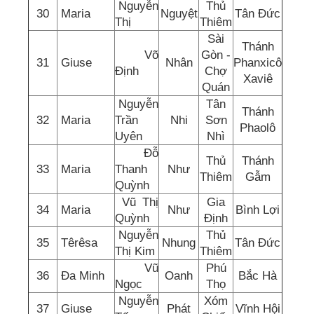
Nguyễn
Thủ
30
Maria
Nguyệt
Tân Đức
Thị
Thiêm
Sài
Thánh
Võ
Gòn -
31
Giuse
Nhân
Phanxicô
Định
Chợ
Xaviê
Quán
Nguyễn
Tân
Thánh
32
Maria
Trần
Nhi
Sơn
Phaolô
Uyên
Nhì
Đỗ
Thủ
Thánh
33
Maria
Thanh
Như
Thiêm
Gẫm
Quỳnh
Vũ Thị
Gia
34
Maria
Như
Bình Lợi
Quỳnh
Định
Nguyễn
Thủ
35
Têrêsa
Nhung
Tân Đức
Thị Kim
Thiêm
Vũ
Phú
36
Đa Minh
Oanh
Bắc Hà
Ngọc
Thọ
Nguyễn
Xóm
37
Giuse
Phát
Vĩnh Hội