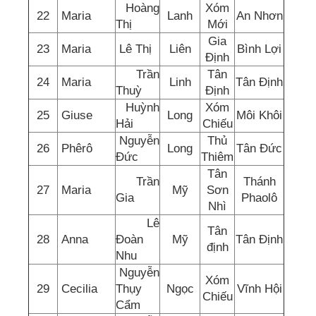
Hoàng
Xóm
22
Maria
Lanh
An Nhơn
Thị
Mới
Gia
23
Maria
Lê Thị
Liên
Bình Lợi
Định
Trần
Tân
24
Maria
Linh
Tân Định
Thuỳ
Định
Huỳnh
Xóm
25
Giuse
Long
Môi Khôi
Hải
Chiếu
Nguyễn
Thủ
26
Phêrô
Long
Tân Đức
Đức
Thiêm
Tân
Trần
Thánh
27
Maria
Mỹ
Sơn
Gia
Phaolô
Nhì
Lê
Tân
28
Anna
Đoàn
Mỹ
Tân Định
định
Nhu
Nguyễn
Xóm
29
Cecilia
Thụy
Ngọc
Vĩnh Hội
Chiếu
Cẩm