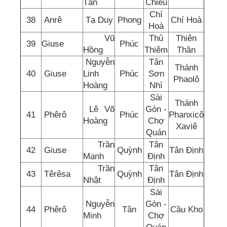
Tấn
Chiếu
Chí
38
Anrê
Tạ Duy
Phong
Chí Hoà
Hoà
Vũ
Thủ
Thiên
39
Giuse
Phúc
Hồng
Thiêm
Thần
Nguyễn
Tân
Thánh
40
Giuse
Linh
Phúc
Sơn
Phaolô
Hoàng
Nhì
Sài
Thánh
Lê Võ
Gòn -
41
Phêrô
Phúc
Phanxicô
Hoàng
Chợ
Xaviê
Quán
Trần
Tân
42
Giuse
Quỳnh
Tân Định
Mạnh
Định
Trần
Tân
43
Têrêsa
Quỳnh
Tân Định
Nhật
Định
Sài
Nguyễn
Gòn -
44
Phêrô
Tân
Cầu Kho
Minh
Chợ