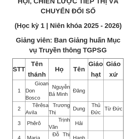
HỘI, CHIẾN LƯỢC TIẾP THỊ VÀ
CHUYỂN ĐỔI SỐ
(Học kỳ 1 | Niên khóa 2025 - 2026)
Giảng viên: Ban Giảng huấn Mục
vụ Truyền thông TGPSG
Tên
Giáo
Giáo
STT
Họ
Tên
thánh
hạt
xứ
Gioan
Nguyễn
1
Don
Đăng
Bá Minh
Bosco
Têrêsa
Trương
Thủ
2
Dung
Từ Đức
Avila
Thị
Đức
Trịnh
3
Phêrô
Hải
Văn
Đỗ Thị
4
Maria
Hạnh