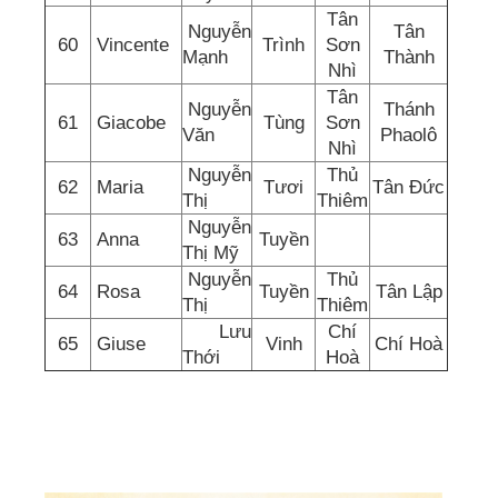
Tân
Nguyễn
Tân
60
Vincente
Trình
Sơn
Mạnh
Thành
Nhì
Tân
Nguyễn
Thánh
61
Giacobe
Tùng
Sơn
Văn
Phaolô
Nhì
Nguyễn
Thủ
62
Maria
Tươi
Tân Đức
Thị
Thiêm
Nguyễn
63
Anna
Tuyền
Thị Mỹ
Nguyễn
Thủ
64
Rosa
Tuyền
Tân Lập
Thị
Thiêm
Lưu
Chí
65
Giuse
Vinh
Chí Hoà
Thới
Hoà