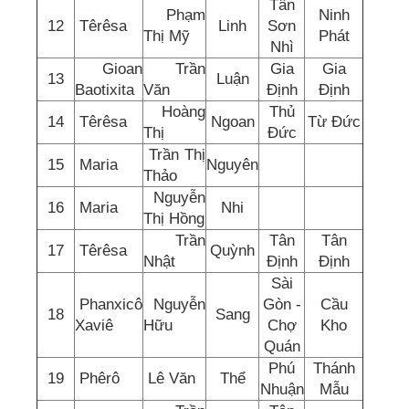
Tân
Phạm
Ninh
12
Têrêsa
Linh
Sơn
Thị Mỹ
Phát
Nhì
Gioan
Trần
Gia
Gia
13
Luận
Baotixita
Văn
Định
Định
Hoàng
Thủ
14
Têrêsa
Ngoan
Từ Đức
Thị
Đức
Trần Thị
15
Maria
Nguyên
Thảo
Nguyễn
16
Maria
Nhi
Thị Hồng
Trần
Tân
Tân
17
Têrêsa
Quỳnh
Nhật
Định
Định
Sài
Phanxicô
Nguyễn
Gòn -
Cầu
18
Sang
Xaviê
Hữu
Chợ
Kho
Quán
Phú
Thánh
19
Phêrô
Lê Văn
Thể
Nhuận
Mẫu