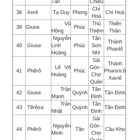
Tấn
Chiếu
Chí
38
Anrê
Tạ Duy
Phong
Chí Hoà
Hoà
Vũ
Thủ
Thiên
39
Giuse
Phúc
Hồng
Thiêm
Thần
Nguyễn
Tân
Thánh
40
Giuse
Linh
Phúc
Sơn
Phaolô
Hoàng
Nhì
Sài
Thánh
Lê Võ
Gòn -
41
Phêrô
Phúc
Phanxicô
Hoàng
Chợ
Xaviê
Quán
Trần
Tân
42
Giuse
Quỳnh
Tân Định
Mạnh
Định
Trần
Tân
43
Têrêsa
Quỳnh
Tân Định
Nhật
Định
Sài
Nguyễn
Gòn -
44
Phêrô
Tân
Cầu Kho
Minh
Chợ