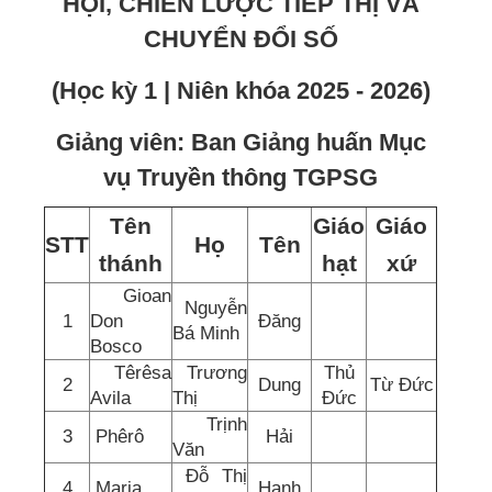
HỘI, CHIẾN LƯỢC TIẾP THỊ VÀ
CHUYỂN ĐỔI SỐ
(Học kỳ 1 | Niên khóa 2025 - 2026)
Giảng viên: Ban Giảng huấn Mục
vụ Truyền thông TGPSG
Tên
Giáo
Giáo
STT
Họ
Tên
thánh
hạt
xứ
Gioan
Nguyễn
1
Don
Đăng
Bá Minh
Bosco
Têrêsa
Trương
Thủ
2
Dung
Từ Đức
Avila
Thị
Đức
Trịnh
3
Phêrô
Hải
Văn
Đỗ Thị
4
Maria
Hạnh