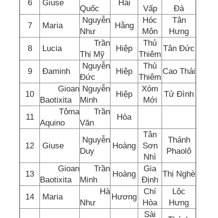
6
Giuse
Hải
Quốc
Vấp
Đà
Nguyễn
Hóc
Tân
7
Maria
Hằng
Như
Môn
Hưng
Trần
Thủ
8
Lucia
Hiệp
Tân Đức
Thị Mỹ
Thiêm
Nguyễn
Thủ
9
Đaminh
Hiệp
Cao Thái
Đức
Thiêm
Gioan
Nguyễn
Xóm
10
Hiệp
Tử Đình
Baotixita
Minh
Mới
Tôma
Trần
11
Hòa
Aquino
Văn
Tân
Nguyễn
Thánh
12
Giuse
Hoàng
Sơn
Duy
Phaolô
Nhì
Gioan
Trần
Gia
13
Hoàng
Thị Nghè
Baotixita
Minh
Định
Hà
Chí
Lộc
14
Maria
Hương
Như
Hòa
Hưng
Sài