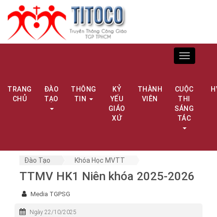
Toggle
navigation
TRANG
ĐÀO
THÔNG
KỶ
THÀNH
CUỘC
H
CHỦ
TẠO
TIN
YẾU
VIÊN
THI
GIÁO
SÁNG
XỨ
TÁC
Đào Tạo
Khóa Học MVTT
TTMV HK1 Niên khóa 2025-2026
Media TGPSG
Ngày 22/10/2025