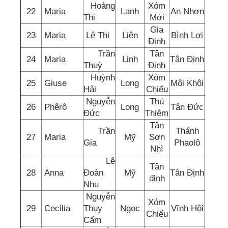
Hoàng
Xóm
22
Maria
Lanh
An Nhơn
Thị
Mới
Gia
23
Maria
Lê Thị
Liên
Bình Lợi
Định
Trần
Tân
24
Maria
Linh
Tân Định
Thuỳ
Định
Huỳnh
Xóm
25
Giuse
Long
Môi Khôi
Hải
Chiếu
Nguyễn
Thủ
26
Phêrô
Long
Tân Đức
Đức
Thiêm
Tân
Trần
Thánh
27
Maria
Mỹ
Sơn
Gia
Phaolô
Nhì
Lê
Tân
28
Anna
Đoàn
Mỹ
Tân Định
định
Nhu
Nguyễn
Xóm
29
Cecilia
Thụy
Ngọc
Vĩnh Hội
Chiếu
Cẩm