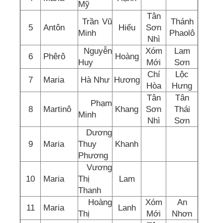
Mỹ
Tân
Trần Vũ
Thánh
5
Antôn
Hiếu
Sơn
Minh
Phaolô
Nhì
Nguyễn
Xóm
Lam
6
Phêrô
Hoàng
Huy
Mới
Sơn
Chí
Lộc
7
Maria
Hà Như
Hương
Hòa
Hưng
Tân
Tân
Phạm
8
Martinô
Khang
Sơn
Thái
Minh
Nhì
Sơn
Dương
9
Maria
Thuy
Khanh
Phương
Vương
10
Maria
Thị
Lam
Thanh
Hoàng
Xóm
An
11
Maria
Lanh
Thị
Mới
Nhơn