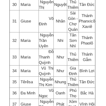
Nguyễn
Thủ
30
Maria
Nguyệt
Tân Đức
Thị
Thiêm
Sài
Thánh
Võ
Gòn -
31
Giuse
Nhân
Phanxicô
Định
Chợ
Xaviê
Quán
Nguyễn
Tân
Thánh
32
Maria
Trần
Nhi
Sơn
Phaolô
Uyên
Nhì
Đỗ
Thủ
Thánh
33
Maria
Thanh
Như
Thiêm
Gẫm
Quỳnh
Vũ Thị
Gia
34
Maria
Như
Bình Lợi
Quỳnh
Định
Nguyễn
Thủ
35
Têrêsa
Nhung
Tân Đức
Thị Kim
Thiêm
Vũ
Phú
36
Đa Minh
Oanh
Bắc Hà
Ngọc
Thọ
Nguyễn
Xóm
37
Giuse
Phát
Vĩnh Hội