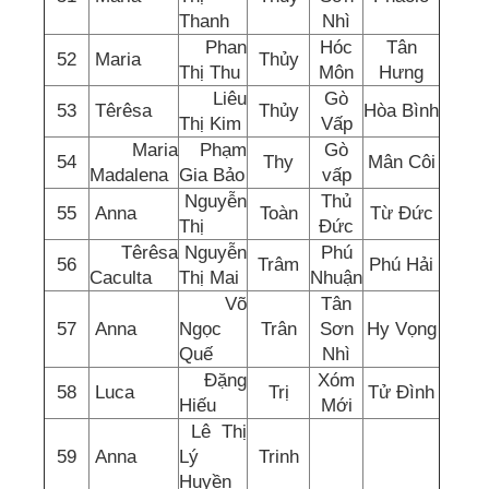
Thanh
Nhì
Phan
Hóc
Tân
52
Maria
Thủy
Thị Thu
Môn
Hưng
Liêu
Gò
53
Têrêsa
Thủy
Hòa Bình
Thị Kim
Vấp
Maria
Phạm
Gò
54
Thy
Mân Côi
Madalena
Gia Bảo
vấp
Nguyễn
Thủ
55
Anna
Toàn
Từ Đức
Thị
Đức
Têrêsa
Nguyễn
Phú
56
Trâm
Phú Hải
Caculta
Thị Mai
Nhuận
Võ
Tân
57
Anna
Ngọc
Trân
Sơn
Hy Vọng
Quế
Nhì
Đặng
Xóm
58
Luca
Trị
Tử Đình
Hiếu
Mới
Lê Thị
59
Anna
Lý
Trinh
Huyền