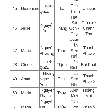
Quán
Lương
Thủ
45
Hiêrônimô
Thái
Tân Đức
Quốc
Thiêm
Hạt
Sài
Giáo xứ
Nguyễn
46
Giuse
Thăng
Gòn -
Chánh
Hữu
Chợ
Tòa
Quán
Tân
Nguyễn
Thánh
47
Maria
Thảo
Sơn
Phương
Phaolô
Nhì
Trần
Tân
48
Giuse
Thịnh
Bùi Phát
Quốc
Định
Hoàng
Tân
Thánh
49
Anna
Ngọc
Thư
Sơn
Phaolô
Anh
Nhì
Nguyễn
Xóm
Hoàng
50
Maria
Thuỷ
Thanh
Mới
Mai
Nguyễn
Tân
51
Maria
Thị
Thủy
Sơn
Phaolô