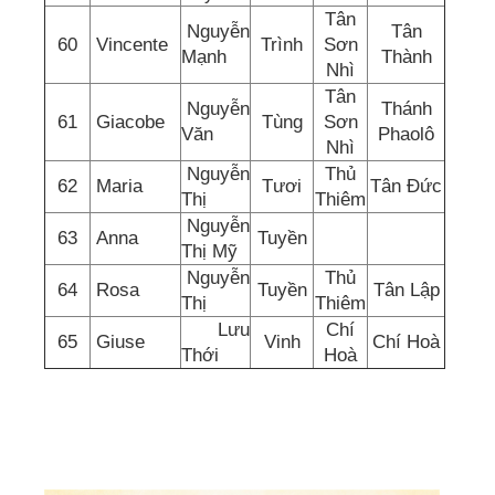
Tân
Nguyễn
Tân
60
Vincente
Trình
Sơn
Mạnh
Thành
Nhì
Tân
Nguyễn
Thánh
61
Giacobe
Tùng
Sơn
Văn
Phaolô
Nhì
Nguyễn
Thủ
62
Maria
Tươi
Tân Đức
Thị
Thiêm
Nguyễn
63
Anna
Tuyền
Thị Mỹ
Nguyễn
Thủ
64
Rosa
Tuyền
Tân Lập
Thị
Thiêm
Lưu
Chí
65
Giuse
Vinh
Chí Hoà
Thới
Hoà