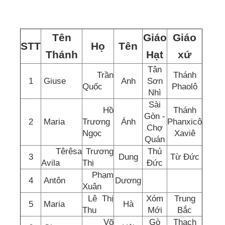
Tên
Giáo
Giáo
STT
Họ
Tên
Thánh
Hạt
xứ
Tân
Trần
Thánh
1
Giuse
Anh
Sơn
Quốc
Phaolô
Nhì
Sài
Hồ
Thánh
Gòn -
2
Maria
Trương
Ánh
Phanxicô
Chợ
Ngọc
Xaviê
Quán
Têrêsa
Trương
Thủ
3
Dung
Từ Đức
Avila
Thị
Đức
Phạm
4
Antôn
Dương
Xuân
Lê Thị
Xóm
Trung
5
Maria
Hà
Thu
Mới
Bắc
Võ
Gò
Thạch