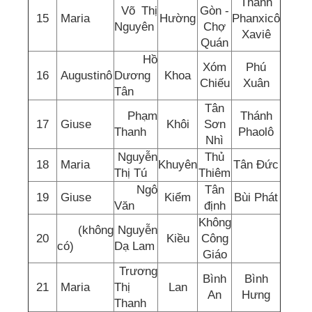
Thánh
Võ Thị
Gòn -
15
Maria
Hường
Phanxicô
Nguyên
Chợ
Xaviê
Quán
Hồ
Xóm
Phú
16
Augustinô
Dương
Khoa
Chiếu
Xuân
Tân
Tân
Phạm
Thánh
17
Giuse
Khôi
Sơn
Thanh
Phaolô
Nhì
Nguyễn
Thủ
18
Maria
Khuyên
Tân Đức
Thị Tú
Thiêm
Ngô
Tân
19
Giuse
Kiểm
Bùi Phát
Văn
định
Không
(không
Nguyễn
20
Kiều
Công
có)
Dạ Lam
Giáo
Trương
Bình
Bình
21
Maria
Thị
Lan
An
Hưng
Thanh