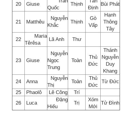
Trần
Tân
20
Giuse
Thịnh
Bùi Phát
Quốc
Định
Hạnh
Nguyễn
Gò
21
Matthêu
Thịnh
Thông
Khắc
Vấp
Tây
Maria
22
Lã Anh
Thư
Têrêsa
Thánh
Nguyễn
Thủ
Nguyễn
23
Giuse
Ngọc
Toàn
Đức
Duy
Trung
Khang
Nguyễn
Thủ
24
Anna
Toàn
Từ Đức
Thị
Đức
25
Phaolô
Lê Công
Trí
Đặng
Xóm
26
Luca
Trị
Tử Đình
Hiếu
Mới