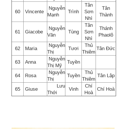
Tân
Nguyễn
Tân
60
Vincente
Trình
Sơn
Mạnh
Thành
Nhì
Tân
Nguyễn
Thánh
61
Giacobe
Tùng
Sơn
Văn
Phaolô
Nhì
Nguyễn
Thủ
62
Maria
Tươi
Tân Đức
Thị
Thiêm
Nguyễn
63
Anna
Tuyền
Thị Mỹ
Nguyễn
Thủ
64
Rosa
Tuyền
Tân Lập
Thị
Thiêm
Lưu
Chí
65
Giuse
Vinh
Chí Hoà
Thới
Hoà