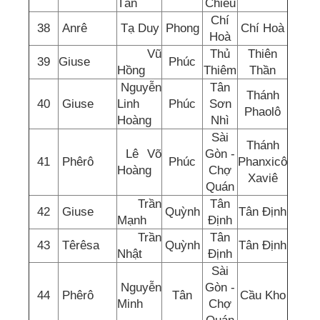
Tấn
Chiếu
Chí
38
Anrê
Tạ Duy
Phong
Chí Hoà
Hoà
Vũ
Thủ
Thiên
39
Giuse
Phúc
Hồng
Thiêm
Thần
Nguyễn
Tân
Thánh
40
Giuse
Linh
Phúc
Sơn
Phaolô
Hoàng
Nhì
Sài
Thánh
Lê Võ
Gòn -
41
Phêrô
Phúc
Phanxicô
Hoàng
Chợ
Xaviê
Quán
Trần
Tân
42
Giuse
Quỳnh
Tân Định
Mạnh
Định
Trần
Tân
43
Têrêsa
Quỳnh
Tân Định
Nhật
Định
Sài
Nguyễn
Gòn -
44
Phêrô
Tân
Cầu Kho
Minh
Chợ