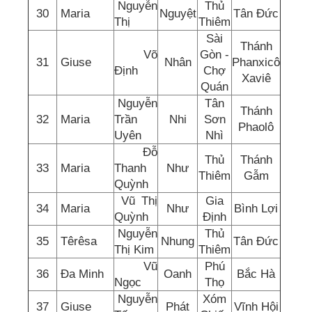
Nguyễn
Thủ
30
Maria
Nguyệt
Tân Đức
Thị
Thiêm
Sài
Thánh
Võ
Gòn -
31
Giuse
Nhân
Phanxicô
Định
Chợ
Xaviê
Quán
Nguyễn
Tân
Thánh
32
Maria
Trần
Nhi
Sơn
Phaolô
Uyên
Nhì
Đỗ
Thủ
Thánh
33
Maria
Thanh
Như
Thiêm
Gẫm
Quỳnh
Vũ Thị
Gia
34
Maria
Như
Bình Lợi
Quỳnh
Định
Nguyễn
Thủ
35
Têrêsa
Nhung
Tân Đức
Thị Kim
Thiêm
Vũ
Phú
36
Đa Minh
Oanh
Bắc Hà
Ngọc
Thọ
Nguyễn
Xóm
37
Giuse
Phát
Vĩnh Hội