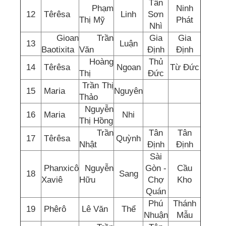
Tân
Phạm
Ninh
12
Têrêsa
Linh
Sơn
Thị Mỹ
Phát
Nhì
Gioan
Trần
Gia
Gia
13
Luận
Baotixita
Văn
Định
Định
Hoàng
Thủ
14
Têrêsa
Ngoan
Từ Đức
Thị
Đức
Trần Thị
15
Maria
Nguyên
Thảo
Nguyễn
16
Maria
Nhi
Thị Hồng
Trần
Tân
Tân
17
Têrêsa
Quỳnh
Nhật
Định
Định
Sài
Phanxicô
Nguyễn
Gòn -
Cầu
18
Sang
Xaviê
Hữu
Chợ
Kho
Quán
Phú
Thánh
19
Phêrô
Lê Văn
Thể
Nhuận
Mẫu