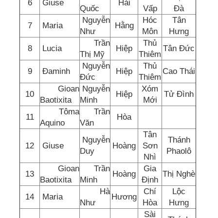
6
Giuse
Hải
Quốc
Vấp
Đà
Nguyễn
Hóc
Tân
7
Maria
Hằng
Như
Môn
Hưng
Trần
Thủ
8
Lucia
Hiệp
Tân Đức
Thị Mỹ
Thiêm
Nguyễn
Thủ
9
Đaminh
Hiệp
Cao Thái
Đức
Thiêm
Gioan
Nguyễn
Xóm
10
Hiệp
Tử Đình
Baotixita
Minh
Mới
Tôma
Trần
11
Hòa
Aquino
Văn
Tân
Nguyễn
Thánh
12
Giuse
Hoàng
Sơn
Duy
Phaolô
Nhì
Gioan
Trần
Gia
13
Hoàng
Thị Nghè
Baotixita
Minh
Định
Hà
Chí
Lộc
14
Maria
Hương
Như
Hòa
Hưng
Sài