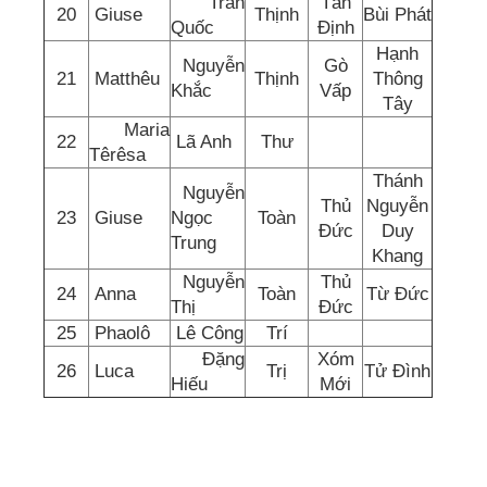
Trần
Tân
20
Giuse
Thịnh
Bùi Phát
Quốc
Định
Hạnh
Nguyễn
Gò
21
Matthêu
Thịnh
Thông
Khắc
Vấp
Tây
Maria
22
Lã Anh
Thư
Têrêsa
Thánh
Nguyễn
Thủ
Nguyễn
23
Giuse
Ngọc
Toàn
Đức
Duy
Trung
Khang
Nguyễn
Thủ
24
Anna
Toàn
Từ Đức
Thị
Đức
25
Phaolô
Lê Công
Trí
Đặng
Xóm
26
Luca
Trị
Tử Đình
Hiếu
Mới