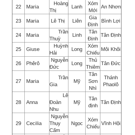
Hoàng
Xóm
22
Maria
Lanh
An Nhơn
Thị
Mới
Gia
23
Maria
Lê Thị
Liên
Bình Lợi
Định
Trần
Tân
24
Maria
Linh
Tân Định
Thuỳ
Định
Huỳnh
Xóm
25
Giuse
Long
Môi Khôi
Hải
Chiếu
Nguyễn
Thủ
26
Phêrô
Long
Tân Đức
Đức
Thiêm
Tân
Trần
Thánh
27
Maria
Mỹ
Sơn
Gia
Phaolô
Nhì
Lê
Tân
28
Anna
Đoàn
Mỹ
Tân Định
định
Nhu
Nguyễn
Xóm
29
Cecilia
Thụy
Ngọc
Vĩnh Hội
Chiếu
Cẩm