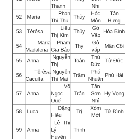
Thanh
Nhì
Phan
Hóc
Tân
52
Maria
Thủy
Thị Thu
Môn
Hưng
Liêu
Gò
53
Têrêsa
Thủy
Hòa Bình
Thị Kim
Vấp
Maria
Phạm
Gò
54
Thy
Mân Côi
Madalena
Gia Bảo
vấp
Nguyễn
Thủ
55
Anna
Toàn
Từ Đức
Thị
Đức
Têrêsa
Nguyễn
Phú
56
Trâm
Phú Hải
Caculta
Thị Mai
Nhuận
Võ
Tân
57
Anna
Ngọc
Trân
Sơn
Hy Vọng
Quế
Nhì
Đặng
Xóm
58
Luca
Trị
Tử Đình
Hiếu
Mới
Lê Thị
59
Anna
Lý
Trinh
Huyền