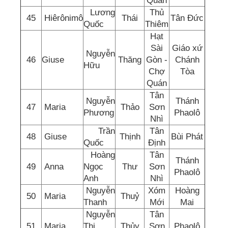
Quán
Lương
Thủ
45
Hiêrônimô
Thái
Tân Đức
Quốc
Thiêm
Hạt
Sài
Giáo xứ
Nguyễn
46
Giuse
Thăng
Gòn -
Chánh
Hữu
Chợ
Tòa
Quán
Tân
Nguyễn
Thánh
47
Maria
Thảo
Sơn
Phương
Phaolô
Nhì
Trần
Tân
48
Giuse
Thịnh
Bùi Phát
Quốc
Định
Hoàng
Tân
Thánh
49
Anna
Ngọc
Thư
Sơn
Phaolô
Anh
Nhì
Nguyễn
Xóm
Hoàng
50
Maria
Thuỷ
Thanh
Mới
Mai
Nguyễn
Tân
51
Maria
Thị
Thủy
Sơn
Phaolô