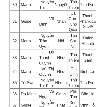
Nguyễn
Thủ
30
Maria
Nguyệt
Tân Đức
Thị
Thiêm
Sài
Thánh
Võ
Gòn -
31
Giuse
Nhân
Phanxicô
Định
Chợ
Xaviê
Quán
Nguyễn
Tân
Thánh
32
Maria
Trần
Nhi
Sơn
Phaolô
Uyên
Nhì
Đỗ
Thủ
Thánh
33
Maria
Thanh
Như
Thiêm
Gẫm
Quỳnh
Vũ Thị
Gia
34
Maria
Như
Bình Lợi
Quỳnh
Định
Nguyễn
Thủ
35
Têrêsa
Nhung
Tân Đức
Thị Kim
Thiêm
Vũ
Phú
36
Đa Minh
Oanh
Bắc Hà
Ngọc
Thọ
Nguyễn
Xóm
37
Giuse
Phát
Vĩnh Hội