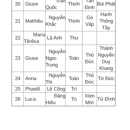
Trần
Tân
20
Giuse
Thịnh
Bùi Phát
Quốc
Định
Hạnh
Nguyễn
Gò
21
Matthêu
Thịnh
Thông
Khắc
Vấp
Tây
Maria
22
Lã Anh
Thư
Têrêsa
Thánh
Nguyễn
Thủ
Nguyễn
23
Giuse
Ngọc
Toàn
Đức
Duy
Trung
Khang
Nguyễn
Thủ
24
Anna
Toàn
Từ Đức
Thị
Đức
25
Phaolô
Lê Công
Trí
Đặng
Xóm
26
Luca
Trị
Tử Đình
Hiếu
Mới