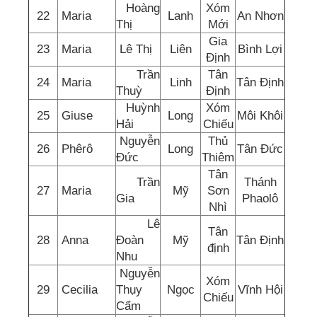
Hoàng
Xóm
22
Maria
Lanh
An Nhơn
Thị
Mới
Gia
23
Maria
Lê Thị
Liên
Bình Lợi
Định
Trần
Tân
24
Maria
Linh
Tân Định
Thuỳ
Định
Huỳnh
Xóm
25
Giuse
Long
Môi Khôi
Hải
Chiếu
Nguyễn
Thủ
26
Phêrô
Long
Tân Đức
Đức
Thiêm
Tân
Trần
Thánh
27
Maria
Mỹ
Sơn
Gia
Phaolô
Nhì
Lê
Tân
28
Anna
Đoàn
Mỹ
Tân Định
định
Nhu
Nguyễn
Xóm
29
Cecilia
Thụy
Ngọc
Vĩnh Hội
Chiếu
Cẩm