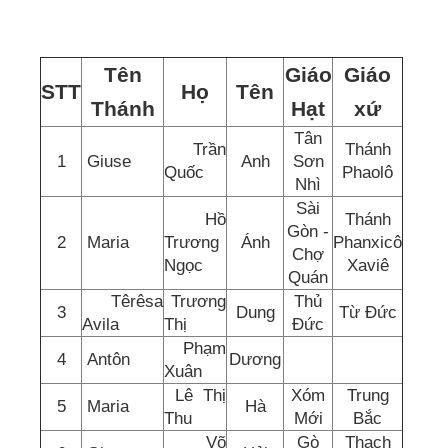
Tên
Giáo
Giáo
STT
Họ
Tên
Thánh
Hạt
xứ
Tân
Trần
Thánh
1
Giuse
Anh
Sơn
Quốc
Phaolô
Nhì
Sài
Hồ
Thánh
Gòn -
2
Maria
Trương
Ánh
Phanxicô
Chợ
Ngọc
Xaviê
Quán
Têrêsa
Trương
Thủ
3
Dung
Từ Đức
Avila
Thị
Đức
Phạm
4
Antôn
Dương
Xuân
Lê Thị
Xóm
Trung
5
Maria
Hà
Thu
Mới
Bắc
Võ
Gò
Thạch