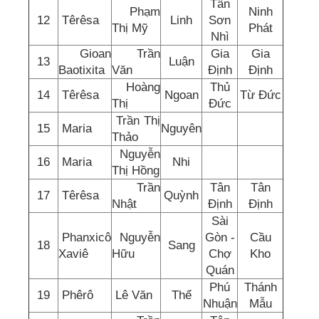
Tân
Phạm
Ninh
12
Têrêsa
Linh
Sơn
Thị Mỹ
Phát
Nhì
Gioan
Trần
Gia
Gia
13
Luận
Baotixita
Văn
Định
Định
Hoàng
Thủ
14
Têrêsa
Ngoan
Từ Đức
Thị
Đức
Trần Thị
15
Maria
Nguyên
Thảo
Nguyễn
16
Maria
Nhi
Thị Hồng
Trần
Tân
Tân
17
Têrêsa
Quỳnh
Nhật
Định
Định
Sài
Phanxicô
Nguyễn
Gòn -
Cầu
18
Sang
Xaviê
Hữu
Chợ
Kho
Quán
Phú
Thánh
19
Phêrô
Lê Văn
Thể
Nhuận
Mẫu