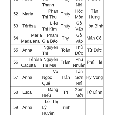
Thanh
Nhì
Phan
Hóc
Tân
52
Maria
Thủy
Thị Thu
Môn
Hưng
Liêu
Gò
53
Têrêsa
Thủy
Hòa Bình
Thị Kim
Vấp
Maria
Phạm
Gò
54
Thy
Mân Côi
Madalena
Gia Bảo
vấp
Nguyễn
Thủ
55
Anna
Toàn
Từ Đức
Thị
Đức
Têrêsa
Nguyễn
Phú
56
Trâm
Phú Hải
Caculta
Thị Mai
Nhuận
Võ
Tân
57
Anna
Ngọc
Trân
Sơn
Hy Vọng
Quế
Nhì
Đặng
Xóm
58
Luca
Trị
Tử Đình
Hiếu
Mới
Lê Thị
59
Anna
Lý
Trinh
Huyền