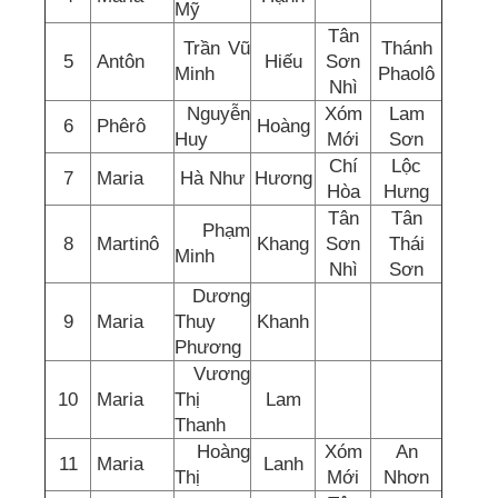
Mỹ
Tân
Trần Vũ
Thánh
5
Antôn
Hiếu
Sơn
Minh
Phaolô
Nhì
Nguyễn
Xóm
Lam
6
Phêrô
Hoàng
Huy
Mới
Sơn
Chí
Lộc
7
Maria
Hà Như
Hương
Hòa
Hưng
Tân
Tân
Phạm
8
Martinô
Khang
Sơn
Thái
Minh
Nhì
Sơn
Dương
9
Maria
Thuy
Khanh
Phương
Vương
10
Maria
Thị
Lam
Thanh
Hoàng
Xóm
An
11
Maria
Lanh
Thị
Mới
Nhơn