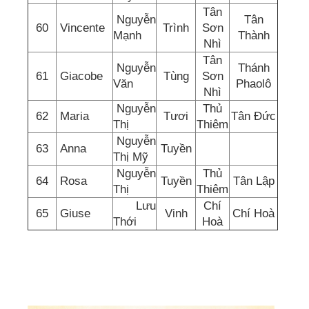
Tân
Nguyễn
Tân
60
Vincente
Trình
Sơn
Mạnh
Thành
Nhì
Tân
Nguyễn
Thánh
61
Giacobe
Tùng
Sơn
Văn
Phaolô
Nhì
Nguyễn
Thủ
62
Maria
Tươi
Tân Đức
Thị
Thiêm
Nguyễn
63
Anna
Tuyền
Thị Mỹ
Nguyễn
Thủ
64
Rosa
Tuyền
Tân Lập
Thị
Thiêm
Lưu
Chí
65
Giuse
Vinh
Chí Hoà
Thới
Hoà