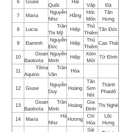
6
Giuse
Hải
Quốc
Vấp
Đà
Nguyễn
Hóc
Tân
7
Maria
Hằng
Như
Môn
Hưng
Trần
Thủ
8
Lucia
Hiệp
Tân Đức
Thị Mỹ
Thiêm
Nguyễn
Thủ
9
Đaminh
Hiệp
Cao Thái
Đức
Thiêm
Gioan
Nguyễn
Xóm
10
Hiệp
Tử Đình
Baotixita
Minh
Mới
Tôma
Trần
11
Hòa
Aquino
Văn
Tân
Nguyễn
Thánh
12
Giuse
Hoàng
Sơn
Duy
Phaolô
Nhì
Gioan
Trần
Gia
13
Hoàng
Thị Nghè
Baotixita
Minh
Định
Hà
Chí
Lộc
14
Maria
Hương
Như
Hòa
Hưng
Sài