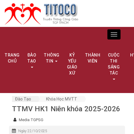
Toggle
navigation
TRANG
ĐÀO
THÔNG
KỶ
THÀNH
CUỘC
H
CHỦ
TẠO
TIN
YẾU
VIÊN
THI
GIÁO
SÁNG
XỨ
TÁC
Đào Tạo
Khóa Học MVTT
TTMV HK1 Niên khóa 2025-2026
Media TGPSG
Ngày 22/10/2025