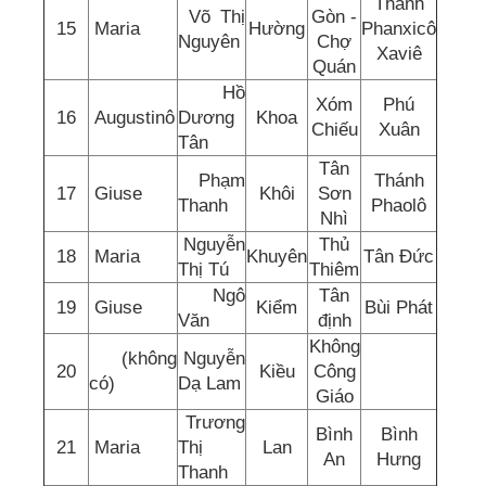
Thánh
Võ Thị
Gòn -
15
Maria
Hường
Phanxicô
Nguyên
Chợ
Xaviê
Quán
Hồ
Xóm
Phú
16
Augustinô
Dương
Khoa
Chiếu
Xuân
Tân
Tân
Phạm
Thánh
17
Giuse
Khôi
Sơn
Thanh
Phaolô
Nhì
Nguyễn
Thủ
18
Maria
Khuyên
Tân Đức
Thị Tú
Thiêm
Ngô
Tân
19
Giuse
Kiểm
Bùi Phát
Văn
định
Không
(không
Nguyễn
20
Kiều
Công
có)
Dạ Lam
Giáo
Trương
Bình
Bình
21
Maria
Thị
Lan
An
Hưng
Thanh