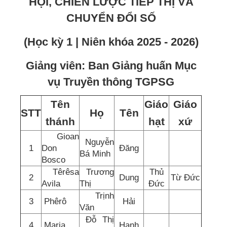
HỘI, CHIẾN LƯỢC TIẾP THỊ VÀ
CHUYỂN ĐỔI SỐ
(Học kỳ 1 | Niên khóa 2025 - 2026)
Giảng viên: Ban Giảng huấn Mục
vụ Truyền thông TGPSG
Tên
Giáo
Giáo
STT
Họ
Tên
thánh
hạt
xứ
Gioan
Nguyễn
1
Don
Đăng
Bá Minh
Bosco
Têrêsa
Trương
Thủ
2
Dung
Từ Đức
Avila
Thị
Đức
Trịnh
3
Phêrô
Hải
Văn
Đỗ Thị
4
Maria
Hạnh