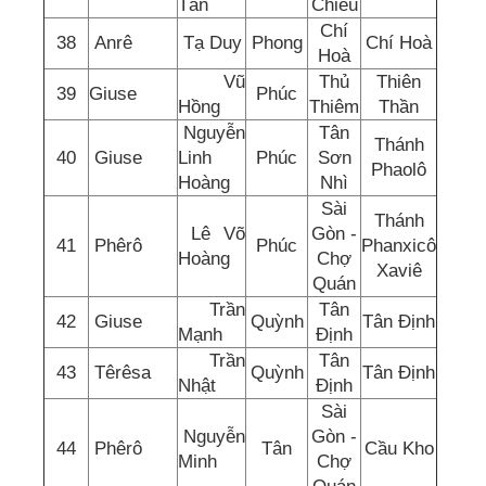
Tấn
Chiếu
Chí
38
Anrê
Tạ Duy
Phong
Chí Hoà
Hoà
Vũ
Thủ
Thiên
39
Giuse
Phúc
Hồng
Thiêm
Thần
Nguyễn
Tân
Thánh
40
Giuse
Linh
Phúc
Sơn
Phaolô
Hoàng
Nhì
Sài
Thánh
Lê Võ
Gòn -
41
Phêrô
Phúc
Phanxicô
Hoàng
Chợ
Xaviê
Quán
Trần
Tân
42
Giuse
Quỳnh
Tân Định
Mạnh
Định
Trần
Tân
43
Têrêsa
Quỳnh
Tân Định
Nhật
Định
Sài
Nguyễn
Gòn -
44
Phêrô
Tân
Cầu Kho
Minh
Chợ