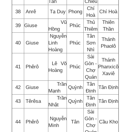
Tấn
Chiếu
Chí
38
Anrê
Tạ Duy
Phong
Chí Hoà
Hoà
Vũ
Thủ
Thiên
39
Giuse
Phúc
Hồng
Thiêm
Thần
Nguyễn
Tân
Thánh
40
Giuse
Linh
Phúc
Sơn
Phaolô
Hoàng
Nhì
Sài
Thánh
Lê Võ
Gòn -
41
Phêrô
Phúc
Phanxicô
Hoàng
Chợ
Xaviê
Quán
Trần
Tân
42
Giuse
Quỳnh
Tân Định
Mạnh
Định
Trần
Tân
43
Têrêsa
Quỳnh
Tân Định
Nhật
Định
Sài
Nguyễn
Gòn -
44
Phêrô
Tân
Cầu Kho
Minh
Chợ