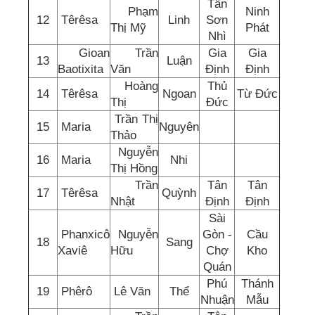
Tân
Phạm
Ninh
12
Têrêsa
Linh
Sơn
Thị Mỹ
Phát
Nhì
Gioan
Trần
Gia
Gia
13
Luận
Baotixita
Văn
Định
Định
Hoàng
Thủ
14
Têrêsa
Ngoan
Từ Đức
Thị
Đức
Trần Thị
15
Maria
Nguyên
Thảo
Nguyễn
16
Maria
Nhi
Thị Hồng
Trần
Tân
Tân
17
Têrêsa
Quỳnh
Nhật
Định
Định
Sài
Phanxicô
Nguyễn
Gòn -
Cầu
18
Sang
Xaviê
Hữu
Chợ
Kho
Quán
Phú
Thánh
19
Phêrô
Lê Văn
Thể
Nhuận
Mẫu