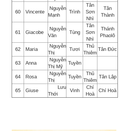
Tân
Nguyễn
Tân
60
Vincente
Trình
Sơn
Mạnh
Thành
Nhì
Tân
Nguyễn
Thánh
61
Giacobe
Tùng
Sơn
Văn
Phaolô
Nhì
Nguyễn
Thủ
62
Maria
Tươi
Tân Đức
Thị
Thiêm
Nguyễn
63
Anna
Tuyền
Thị Mỹ
Nguyễn
Thủ
64
Rosa
Tuyền
Tân Lập
Thị
Thiêm
Lưu
Chí
65
Giuse
Vinh
Chí Hoà
Thới
Hoà