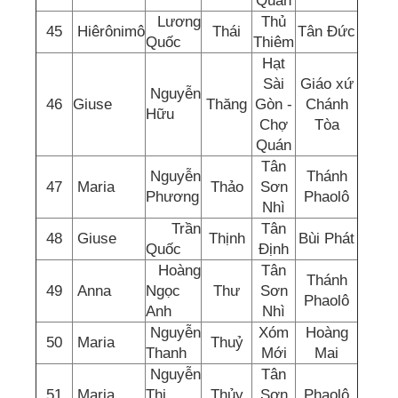
Quán
Lương
Thủ
45
Hiêrônimô
Thái
Tân Đức
Quốc
Thiêm
Hạt
Sài
Giáo xứ
Nguyễn
46
Giuse
Thăng
Gòn -
Chánh
Hữu
Chợ
Tòa
Quán
Tân
Nguyễn
Thánh
47
Maria
Thảo
Sơn
Phương
Phaolô
Nhì
Trần
Tân
48
Giuse
Thịnh
Bùi Phát
Quốc
Định
Hoàng
Tân
Thánh
49
Anna
Ngọc
Thư
Sơn
Phaolô
Anh
Nhì
Nguyễn
Xóm
Hoàng
50
Maria
Thuỷ
Thanh
Mới
Mai
Nguyễn
Tân
51
Maria
Thị
Thủy
Sơn
Phaolô