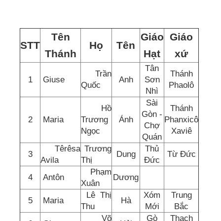
Tên
Giáo
Giáo
STT
Họ
Tên
Thánh
Hạt
xứ
Tân
Trần
Thánh
1
Giuse
Anh
Sơn
Quốc
Phaolô
Nhì
Sài
Hồ
Thánh
Gòn -
2
Maria
Trương
Ánh
Phanxicô
Chợ
Ngọc
Xaviê
Quán
Têrêsa
Trương
Thủ
3
Dung
Từ Đức
Avila
Thị
Đức
Phạm
4
Antôn
Dương
Xuân
Lê Thị
Xóm
Trung
5
Maria
Hà
Thu
Mới
Bắc
Võ
Gò
Thạch