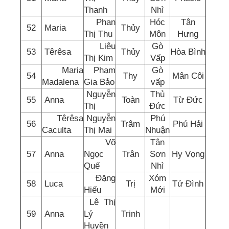
Thanh
Nhì
Phan
Hóc
Tân
52
Maria
Thủy
Thị Thu
Môn
Hưng
Liêu
Gò
53
Têrêsa
Thủy
Hòa Bình
Thị Kim
Vấp
Maria
Phạm
Gò
54
Thy
Mân Côi
Madalena
Gia Bảo
vấp
Nguyễn
Thủ
55
Anna
Toàn
Từ Đức
Thị
Đức
Têrêsa
Nguyễn
Phú
56
Trâm
Phú Hải
Caculta
Thị Mai
Nhuận
Võ
Tân
57
Anna
Ngọc
Trân
Sơn
Hy Vọng
Quế
Nhì
Đặng
Xóm
58
Luca
Trị
Tử Đình
Hiếu
Mới
Lê Thị
59
Anna
Lý
Trinh
Huyền