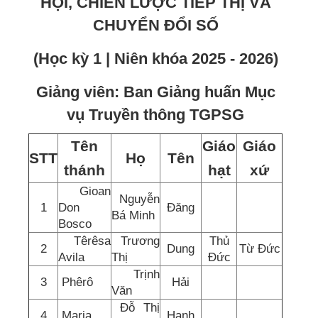
HỘI, CHIẾN LƯỢC TIẾP THỊ VÀ
CHUYỂN ĐỔI SỐ
(Học kỳ 1 | Niên khóa 2025 - 2026)
Giảng viên: Ban Giảng huấn Mục
vụ Truyền thông TGPSG
Tên
Giáo
Giáo
STT
Họ
Tên
thánh
hạt
xứ
Gioan
Nguyễn
1
Don
Đăng
Bá Minh
Bosco
Têrêsa
Trương
Thủ
2
Dung
Từ Đức
Avila
Thị
Đức
Trịnh
3
Phêrô
Hải
Văn
Đỗ Thị
4
Maria
Hạnh