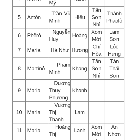
Mỹ
Tân
Trần Vũ
Thánh
5
Antôn
Hiếu
Sơn
Minh
Phaolô
Nhì
Nguyễn
Xóm
Lam
6
Phêrô
Hoàng
Huy
Mới
Sơn
Chí
Lộc
7
Maria
Hà Như
Hương
Hòa
Hưng
Tân
Tân
Phạm
8
Martinô
Khang
Sơn
Thái
Minh
Nhì
Sơn
Dương
9
Maria
Thuy
Khanh
Phương
Vương
10
Maria
Thị
Lam
Thanh
Hoàng
Xóm
An
11
Maria
Lanh
Thị
Mới
Nhơn