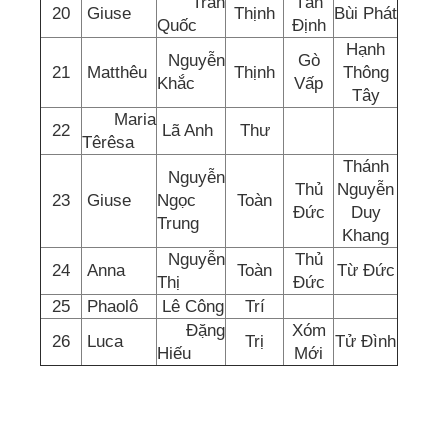
Trần
Tân
20
Giuse
Thịnh
Bùi Phát
Quốc
Định
Hạnh
Nguyễn
Gò
21
Matthêu
Thịnh
Thông
Khắc
Vấp
Tây
Maria
22
Lã Anh
Thư
Têrêsa
Thánh
Nguyễn
Thủ
Nguyễn
23
Giuse
Ngọc
Toàn
Đức
Duy
Trung
Khang
Nguyễn
Thủ
24
Anna
Toàn
Từ Đức
Thị
Đức
25
Phaolô
Lê Công
Trí
Đặng
Xóm
26
Luca
Trị
Tử Đình
Hiếu
Mới