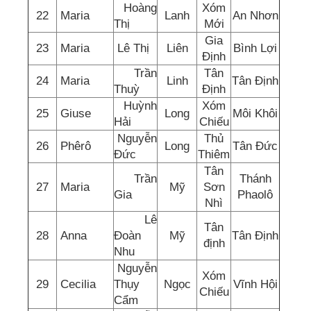
Hoàng
Xóm
22
Maria
Lanh
An Nhơn
Thị
Mới
Gia
23
Maria
Lê Thị
Liên
Bình Lợi
Định
Trần
Tân
24
Maria
Linh
Tân Định
Thuỳ
Định
Huỳnh
Xóm
25
Giuse
Long
Môi Khôi
Hải
Chiếu
Nguyễn
Thủ
26
Phêrô
Long
Tân Đức
Đức
Thiêm
Tân
Trần
Thánh
27
Maria
Mỹ
Sơn
Gia
Phaolô
Nhì
Lê
Tân
28
Anna
Đoàn
Mỹ
Tân Định
định
Nhu
Nguyễn
Xóm
29
Cecilia
Thụy
Ngọc
Vĩnh Hội
Chiếu
Cẩm