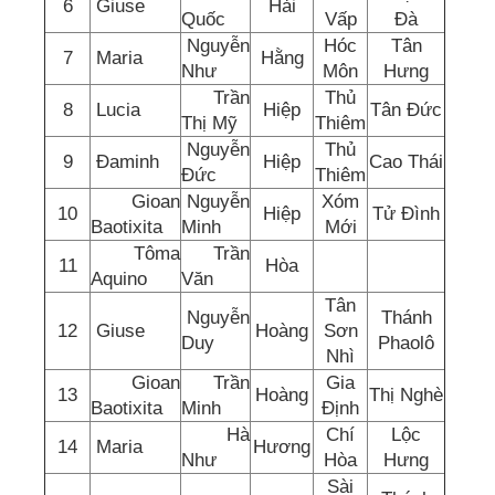
6
Giuse
Hải
Quốc
Vấp
Đà
Nguyễn
Hóc
Tân
7
Maria
Hằng
Như
Môn
Hưng
Trần
Thủ
8
Lucia
Hiệp
Tân Đức
Thị Mỹ
Thiêm
Nguyễn
Thủ
9
Đaminh
Hiệp
Cao Thái
Đức
Thiêm
Gioan
Nguyễn
Xóm
10
Hiệp
Tử Đình
Baotixita
Minh
Mới
Tôma
Trần
11
Hòa
Aquino
Văn
Tân
Nguyễn
Thánh
12
Giuse
Hoàng
Sơn
Duy
Phaolô
Nhì
Gioan
Trần
Gia
13
Hoàng
Thị Nghè
Baotixita
Minh
Định
Hà
Chí
Lộc
14
Maria
Hương
Như
Hòa
Hưng
Sài