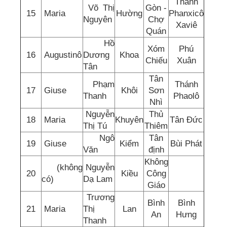
Thánh
Võ Thị
Gòn -
15
Maria
Hường
Phanxicô
Nguyên
Chợ
Xaviê
Quán
Hồ
Xóm
Phú
16
Augustinô
Dương
Khoa
Chiếu
Xuân
Tân
Tân
Phạm
Thánh
17
Giuse
Khôi
Sơn
Thanh
Phaolô
Nhì
Nguyễn
Thủ
18
Maria
Khuyên
Tân Đức
Thị Tú
Thiêm
Ngô
Tân
19
Giuse
Kiểm
Bùi Phát
Văn
định
Không
(không
Nguyễn
20
Kiều
Công
có)
Dạ Lam
Giáo
Trương
Bình
Bình
21
Maria
Thị
Lan
An
Hưng
Thanh