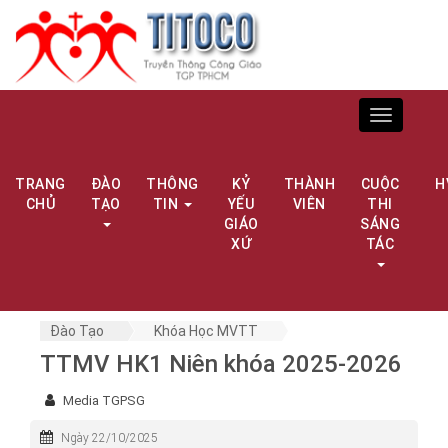
Toggle
navigation
TRANG
ĐÀO
THÔNG
KỶ
THÀNH
CUỘC
H
CHỦ
TẠO
TIN
YẾU
VIÊN
THI
GIÁO
SÁNG
XỨ
TÁC
Đào Tạo
Khóa Học MVTT
TTMV HK1 Niên khóa 2025-2026
Media TGPSG
Ngày 22/10/2025