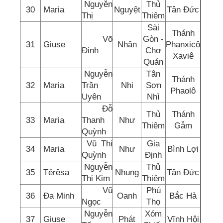
Nguyễn
Thủ
30
Maria
Nguyệt
Tân Đức
Thị
Thiêm
Sài
Thánh
Võ
Gòn -
31
Giuse
Nhân
Phanxicô
Định
Chợ
Xaviê
Quán
Nguyễn
Tân
Thánh
32
Maria
Trần
Nhi
Sơn
Phaolô
Uyên
Nhì
Đỗ
Thủ
Thánh
33
Maria
Thanh
Như
Thiêm
Gẫm
Quỳnh
Vũ Thị
Gia
34
Maria
Như
Bình Lợi
Quỳnh
Định
Nguyễn
Thủ
35
Têrêsa
Nhung
Tân Đức
Thị Kim
Thiêm
Vũ
Phú
36
Đa Minh
Oanh
Bắc Hà
Ngọc
Thọ
Nguyễn
Xóm
37
Giuse
Phát
Vĩnh Hội