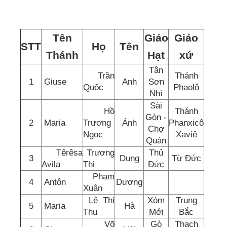
Tên
Giáo
Giáo
STT
Họ
Tên
Thánh
Hạt
xứ
Tân
Trần
Thánh
1
Giuse
Anh
Sơn
Quốc
Phaolô
Nhì
Sài
Hồ
Thánh
Gòn -
2
Maria
Trương
Ánh
Phanxicô
Chợ
Ngọc
Xaviê
Quán
Têrêsa
Trương
Thủ
3
Dung
Từ Đức
Avila
Thị
Đức
Phạm
4
Antôn
Dương
Xuân
Lê Thị
Xóm
Trung
5
Maria
Hà
Thu
Mới
Bắc
Võ
Gò
Thạch