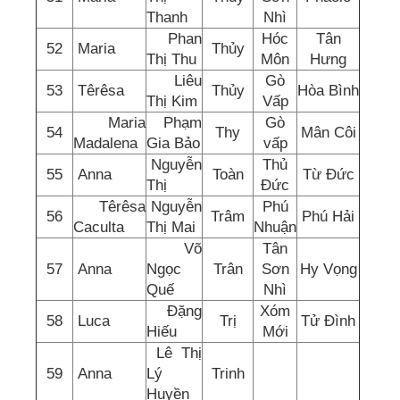
Thanh
Nhì
Phan
Hóc
Tân
52
Maria
Thủy
Thị Thu
Môn
Hưng
Liêu
Gò
53
Têrêsa
Thủy
Hòa Bình
Thị Kim
Vấp
Maria
Phạm
Gò
54
Thy
Mân Côi
Madalena
Gia Bảo
vấp
Nguyễn
Thủ
55
Anna
Toàn
Từ Đức
Thị
Đức
Têrêsa
Nguyễn
Phú
56
Trâm
Phú Hải
Caculta
Thị Mai
Nhuận
Võ
Tân
57
Anna
Ngọc
Trân
Sơn
Hy Vọng
Quế
Nhì
Đặng
Xóm
58
Luca
Trị
Tử Đình
Hiếu
Mới
Lê Thị
59
Anna
Lý
Trinh
Huyền