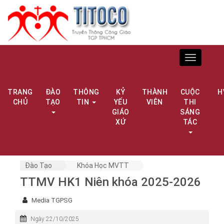
Toggle
navigation
TRANG
ĐÀO
THÔNG
KỶ
THÀNH
CUỘC
H
CHỦ
TẠO
TIN
YẾU
VIÊN
THI
GIÁO
SÁNG
XỨ
TÁC
Đào Tạo
Khóa Học MVTT
TTMV HK1 Niên khóa 2025-2026
Media TGPSG
Ngày 22/10/2025