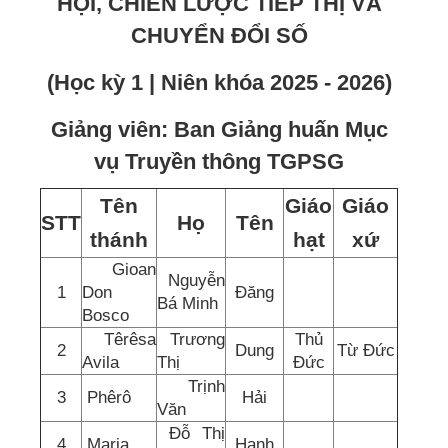
HỘI, CHIẾN LƯỢC TIẾP THỊ VÀ
CHUYỂN ĐỔI SỐ
(Học kỳ 1 | Niên khóa 2025 - 2026)
Giảng viên: Ban Giảng huấn Mục
vụ Truyền thông TGPSG
Tên
Giáo
Giáo
STT
Họ
Tên
thánh
hạt
xứ
Gioan
Nguyễn
1
Don
Đăng
Bá Minh
Bosco
Têrêsa
Trương
Thủ
2
Dung
Từ Đức
Avila
Thị
Đức
Trịnh
3
Phêrô
Hải
Văn
Đỗ Thị
4
Maria
Hạnh