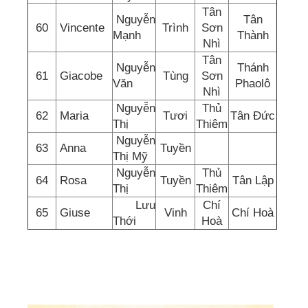
Tân
Nguyễn
Tân
60
Vincente
Trình
Sơn
Mạnh
Thành
Nhì
Tân
Nguyễn
Thánh
61
Giacobe
Tùng
Sơn
Văn
Phaolô
Nhì
Nguyễn
Thủ
62
Maria
Tươi
Tân Đức
Thị
Thiêm
Nguyễn
63
Anna
Tuyền
Thị Mỹ
Nguyễn
Thủ
64
Rosa
Tuyền
Tân Lập
Thị
Thiêm
Lưu
Chí
65
Giuse
Vinh
Chí Hoà
Thới
Hoà