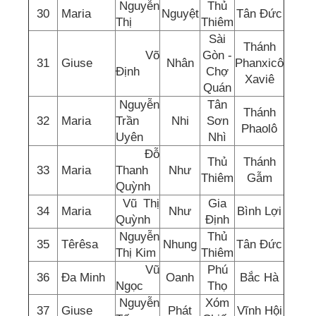
Nguyễn
Thủ
30
Maria
Nguyệt
Tân Đức
Thị
Thiêm
Sài
Thánh
Võ
Gòn -
31
Giuse
Nhân
Phanxicô
Định
Chợ
Xaviê
Quán
Nguyễn
Tân
Thánh
32
Maria
Trần
Nhi
Sơn
Phaolô
Uyên
Nhì
Đỗ
Thủ
Thánh
33
Maria
Thanh
Như
Thiêm
Gẫm
Quỳnh
Vũ Thị
Gia
34
Maria
Như
Bình Lợi
Quỳnh
Định
Nguyễn
Thủ
35
Têrêsa
Nhung
Tân Đức
Thị Kim
Thiêm
Vũ
Phú
36
Đa Minh
Oanh
Bắc Hà
Ngọc
Thọ
Nguyễn
Xóm
37
Giuse
Phát
Vĩnh Hội