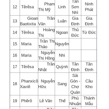
Tân
Phạm
Ninh
12
Têrêsa
Linh
Sơn
Thị Mỹ
Phát
Nhì
Gioan
Trần
Gia
Gia
13
Luận
Baotixita
Văn
Định
Định
Hoàng
Thủ
14
Têrêsa
Ngoan
Từ Đức
Thị
Đức
Trần Thị
15
Maria
Nguyên
Thảo
Nguyễn
16
Maria
Nhi
Thị Hồng
Trần
Tân
Tân
17
Têrêsa
Quỳnh
Nhật
Định
Định
Sài
Phanxicô
Nguyễn
Gòn -
Cầu
18
Sang
Xaviê
Hữu
Chợ
Kho
Quán
Phú
Thánh
19
Phêrô
Lê Văn
Thể
Nhuận
Mẫu