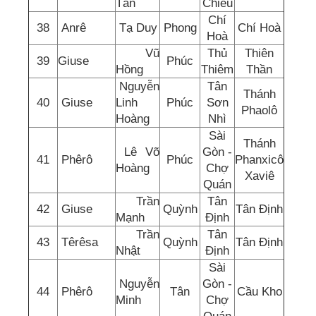
Tấn
Chiếu
Chí
38
Anrê
Tạ Duy
Phong
Chí Hoà
Hoà
Vũ
Thủ
Thiên
39
Giuse
Phúc
Hồng
Thiêm
Thần
Nguyễn
Tân
Thánh
40
Giuse
Linh
Phúc
Sơn
Phaolô
Hoàng
Nhì
Sài
Thánh
Lê Võ
Gòn -
41
Phêrô
Phúc
Phanxicô
Hoàng
Chợ
Xaviê
Quán
Trần
Tân
42
Giuse
Quỳnh
Tân Định
Mạnh
Định
Trần
Tân
43
Têrêsa
Quỳnh
Tân Định
Nhật
Định
Sài
Nguyễn
Gòn -
44
Phêrô
Tân
Cầu Kho
Minh
Chợ