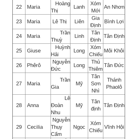
Hoàng
Xóm
22
Maria
Lanh
An Nhơn
Thị
Mới
Gia
23
Maria
Lê Thị
Liên
Bình Lợi
Định
Trần
Tân
24
Maria
Linh
Tân Định
Thuỳ
Định
Huỳnh
Xóm
25
Giuse
Long
Môi Khôi
Hải
Chiếu
Nguyễn
Thủ
26
Phêrô
Long
Tân Đức
Đức
Thiêm
Tân
Trần
Thánh
27
Maria
Mỹ
Sơn
Gia
Phaolô
Nhì
Lê
Tân
28
Anna
Đoàn
Mỹ
Tân Định
định
Nhu
Nguyễn
Xóm
29
Cecilia
Thụy
Ngọc
Vĩnh Hội
Chiếu
Cẩm