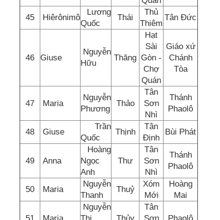
Quán
Lương
Thủ
45
Hiêrônimô
Thái
Tân Đức
Quốc
Thiêm
Hạt
Sài
Giáo xứ
Nguyễn
46
Giuse
Thăng
Gòn -
Chánh
Hữu
Chợ
Tòa
Quán
Tân
Nguyễn
Thánh
47
Maria
Thảo
Sơn
Phương
Phaolô
Nhì
Trần
Tân
48
Giuse
Thịnh
Bùi Phát
Quốc
Định
Hoàng
Tân
Thánh
49
Anna
Ngọc
Thư
Sơn
Phaolô
Anh
Nhì
Nguyễn
Xóm
Hoàng
50
Maria
Thuỷ
Thanh
Mới
Mai
Nguyễn
Tân
51
Maria
Thị
Thủy
Sơn
Phaolô