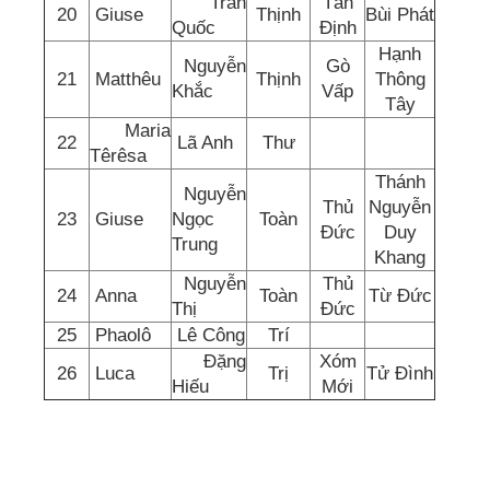
Trần
Tân
20
Giuse
Thịnh
Bùi Phát
Quốc
Định
Hạnh
Nguyễn
Gò
21
Matthêu
Thịnh
Thông
Khắc
Vấp
Tây
Maria
22
Lã Anh
Thư
Têrêsa
Thánh
Nguyễn
Thủ
Nguyễn
23
Giuse
Ngọc
Toàn
Đức
Duy
Trung
Khang
Nguyễn
Thủ
24
Anna
Toàn
Từ Đức
Thị
Đức
25
Phaolô
Lê Công
Trí
Đặng
Xóm
26
Luca
Trị
Tử Đình
Hiếu
Mới