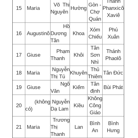
Thánh
Võ Thị
Gòn -
15
Maria
Hường
Phanxicô
Nguyên
Chợ
Xaviê
Quán
Hồ
Xóm
Phú
16
Augustinô
Dương
Khoa
Chiếu
Xuân
Tân
Tân
Phạm
Thánh
17
Giuse
Khôi
Sơn
Thanh
Phaolô
Nhì
Nguyễn
Thủ
18
Maria
Khuyên
Tân Đức
Thị Tú
Thiêm
Ngô
Tân
19
Giuse
Kiểm
Bùi Phát
Văn
định
Không
(không
Nguyễn
20
Kiều
Công
có)
Dạ Lam
Giáo
Trương
Bình
Bình
21
Maria
Thị
Lan
An
Hưng
Thanh