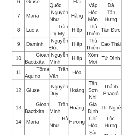
6
Giuse
Hải
Quốc
Vấp
Đà
Nguyễn
Hóc
Tân
7
Maria
Hằng
Như
Môn
Hưng
Trần
Thủ
8
Lucia
Hiệp
Tân Đức
Thị Mỹ
Thiêm
Nguyễn
Thủ
9
Đaminh
Hiệp
Cao Thái
Đức
Thiêm
Gioan
Nguyễn
Xóm
10
Hiệp
Tử Đình
Baotixita
Minh
Mới
Tôma
Trần
11
Hòa
Aquino
Văn
Tân
Nguyễn
Thánh
12
Giuse
Hoàng
Sơn
Duy
Phaolô
Nhì
Gioan
Trần
Gia
13
Hoàng
Thị Nghè
Baotixita
Minh
Định
Hà
Chí
Lộc
14
Maria
Hương
Như
Hòa
Hưng
Sài