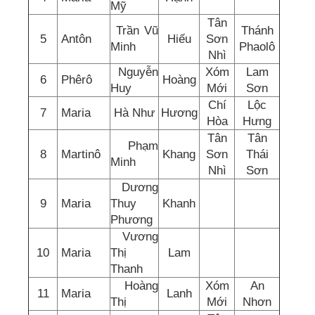
Mỹ
Tân
Trần Vũ
Thánh
5
Antôn
Hiếu
Sơn
Minh
Phaolô
Nhì
Nguyễn
Xóm
Lam
6
Phêrô
Hoàng
Huy
Mới
Sơn
Chí
Lộc
7
Maria
Hà Như
Hương
Hòa
Hưng
Tân
Tân
Phạm
8
Martinô
Khang
Sơn
Thái
Minh
Nhì
Sơn
Dương
9
Maria
Thuy
Khanh
Phương
Vương
10
Maria
Thị
Lam
Thanh
Hoàng
Xóm
An
11
Maria
Lanh
Thị
Mới
Nhơn