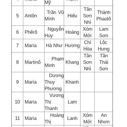
Mỹ
Tân
Trần Vũ
Thánh
5
Antôn
Hiếu
Sơn
Minh
Phaolô
Nhì
Nguyễn
Xóm
Lam
6
Phêrô
Hoàng
Huy
Mới
Sơn
Chí
Lộc
7
Maria
Hà Như
Hương
Hòa
Hưng
Tân
Tân
Phạm
8
Martinô
Khang
Sơn
Thái
Minh
Nhì
Sơn
Dương
9
Maria
Thuy
Khanh
Phương
Vương
10
Maria
Thị
Lam
Thanh
Hoàng
Xóm
An
11
Maria
Lanh
Thị
Mới
Nhơn