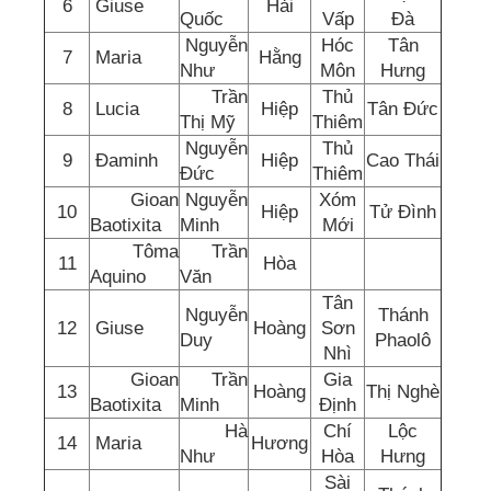
6
Giuse
Hải
Quốc
Vấp
Đà
Nguyễn
Hóc
Tân
7
Maria
Hằng
Như
Môn
Hưng
Trần
Thủ
8
Lucia
Hiệp
Tân Đức
Thị Mỹ
Thiêm
Nguyễn
Thủ
9
Đaminh
Hiệp
Cao Thái
Đức
Thiêm
Gioan
Nguyễn
Xóm
10
Hiệp
Tử Đình
Baotixita
Minh
Mới
Tôma
Trần
11
Hòa
Aquino
Văn
Tân
Nguyễn
Thánh
12
Giuse
Hoàng
Sơn
Duy
Phaolô
Nhì
Gioan
Trần
Gia
13
Hoàng
Thị Nghè
Baotixita
Minh
Định
Hà
Chí
Lộc
14
Maria
Hương
Như
Hòa
Hưng
Sài