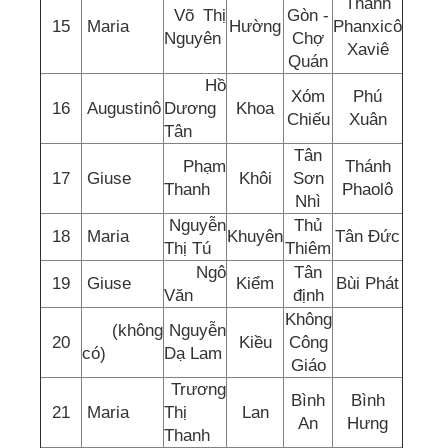
Thánh
Võ Thị
Gòn -
15
Maria
Hường
Phanxicô
Nguyên
Chợ
Xaviê
Quán
Hồ
Xóm
Phú
16
Augustinô
Dương
Khoa
Chiếu
Xuân
Tân
Tân
Phạm
Thánh
17
Giuse
Khôi
Sơn
Thanh
Phaolô
Nhì
Nguyễn
Thủ
18
Maria
Khuyên
Tân Đức
Thị Tú
Thiêm
Ngô
Tân
19
Giuse
Kiểm
Bùi Phát
Văn
định
Không
(không
Nguyễn
20
Kiều
Công
có)
Dạ Lam
Giáo
Trương
Bình
Bình
21
Maria
Thị
Lan
An
Hưng
Thanh