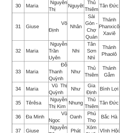
Nguyễn
Thủ
30
Maria
Nguyệt
Tân Đức
Thị
Thiêm
Sài
Thánh
Võ
Gòn -
31
Giuse
Nhân
Phanxicô
Định
Chợ
Xaviê
Quán
Nguyễn
Tân
Thánh
32
Maria
Trần
Nhi
Sơn
Phaolô
Uyên
Nhì
Đỗ
Thủ
Thánh
33
Maria
Thanh
Như
Thiêm
Gẫm
Quỳnh
Vũ Thị
Gia
34
Maria
Như
Bình Lợi
Quỳnh
Định
Nguyễn
Thủ
35
Têrêsa
Nhung
Tân Đức
Thị Kim
Thiêm
Vũ
Phú
36
Đa Minh
Oanh
Bắc Hà
Ngọc
Thọ
Nguyễn
Xóm
37
Giuse
Phát
Vĩnh Hội