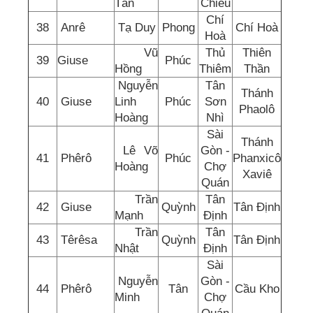
Tấn
Chiếu
Chí
38
Anrê
Tạ Duy
Phong
Chí Hoà
Hoà
Vũ
Thủ
Thiên
39
Giuse
Phúc
Hồng
Thiêm
Thần
Nguyễn
Tân
Thánh
40
Giuse
Linh
Phúc
Sơn
Phaolô
Hoàng
Nhì
Sài
Thánh
Lê Võ
Gòn -
41
Phêrô
Phúc
Phanxicô
Hoàng
Chợ
Xaviê
Quán
Trần
Tân
42
Giuse
Quỳnh
Tân Định
Mạnh
Định
Trần
Tân
43
Têrêsa
Quỳnh
Tân Định
Nhật
Định
Sài
Nguyễn
Gòn -
44
Phêrô
Tân
Cầu Kho
Minh
Chợ