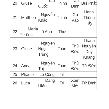
Trần
Tân
20
Giuse
Thịnh
Bùi Phát
Quốc
Định
Hạnh
Nguyễn
Gò
21
Matthêu
Thịnh
Thông
Khắc
Vấp
Tây
Maria
22
Lã Anh
Thư
Têrêsa
Thánh
Nguyễn
Thủ
Nguyễn
23
Giuse
Ngọc
Toàn
Đức
Duy
Trung
Khang
Nguyễn
Thủ
24
Anna
Toàn
Từ Đức
Thị
Đức
25
Phaolô
Lê Công
Trí
Đặng
Xóm
26
Luca
Trị
Tử Đình
Hiếu
Mới