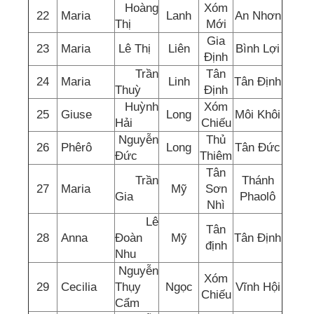
Hoàng
Xóm
22
Maria
Lanh
An Nhơn
Thị
Mới
Gia
23
Maria
Lê Thị
Liên
Bình Lợi
Định
Trần
Tân
24
Maria
Linh
Tân Định
Thuỳ
Định
Huỳnh
Xóm
25
Giuse
Long
Môi Khôi
Hải
Chiếu
Nguyễn
Thủ
26
Phêrô
Long
Tân Đức
Đức
Thiêm
Tân
Trần
Thánh
27
Maria
Mỹ
Sơn
Gia
Phaolô
Nhì
Lê
Tân
28
Anna
Đoàn
Mỹ
Tân Định
định
Nhu
Nguyễn
Xóm
29
Cecilia
Thụy
Ngọc
Vĩnh Hội
Chiếu
Cẩm