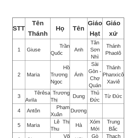
Tên
Giáo
Giáo
STT
Họ
Tên
Thánh
Hạt
xứ
Tân
Trần
Thánh
1
Giuse
Anh
Sơn
Quốc
Phaolô
Nhì
Sài
Hồ
Thánh
Gòn -
2
Maria
Trương
Ánh
Phanxicô
Chợ
Ngọc
Xaviê
Quán
Têrêsa
Trương
Thủ
3
Dung
Từ Đức
Avila
Thị
Đức
Phạm
4
Antôn
Dương
Xuân
Lê Thị
Xóm
Trung
5
Maria
Hà
Thu
Mới
Bắc
Võ
Gò
Thạch