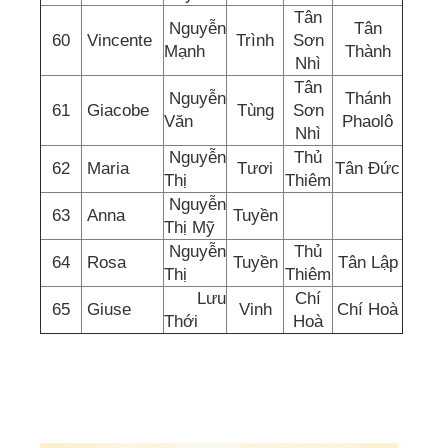
Tân
Nguyễn
Tân
60
Vincente
Trình
Sơn
Mạnh
Thành
Nhì
Tân
Nguyễn
Thánh
61
Giacobe
Tùng
Sơn
Văn
Phaolô
Nhì
Nguyễn
Thủ
62
Maria
Tươi
Tân Đức
Thị
Thiêm
Nguyễn
63
Anna
Tuyền
Thị Mỹ
Nguyễn
Thủ
64
Rosa
Tuyền
Tân Lập
Thị
Thiêm
Lưu
Chí
65
Giuse
Vinh
Chí Hoà
Thới
Hoà