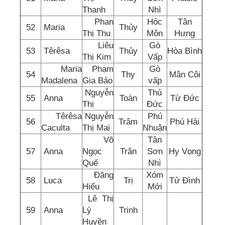
Thanh
Nhì
Phan
Hóc
Tân
52
Maria
Thủy
Thị Thu
Môn
Hưng
Liêu
Gò
53
Têrêsa
Thủy
Hòa Bình
Thị Kim
Vấp
Maria
Phạm
Gò
54
Thy
Mân Côi
Madalena
Gia Bảo
vấp
Nguyễn
Thủ
55
Anna
Toàn
Từ Đức
Thị
Đức
Têrêsa
Nguyễn
Phú
56
Trâm
Phú Hải
Caculta
Thị Mai
Nhuận
Võ
Tân
57
Anna
Ngọc
Trân
Sơn
Hy Vọng
Quế
Nhì
Đặng
Xóm
58
Luca
Trị
Tử Đình
Hiếu
Mới
Lê Thị
59
Anna
Lý
Trinh
Huyền