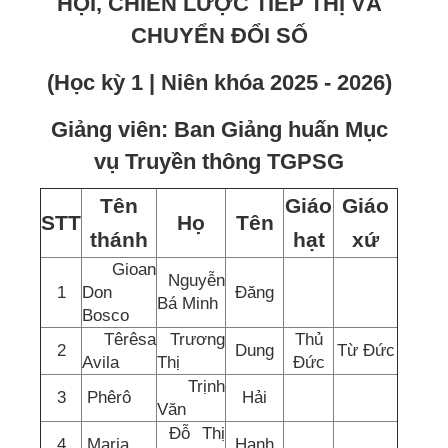
HỘI, CHIẾN LƯỢC TIẾP THỊ VÀ
CHUYỂN ĐỔI SỐ
(Học kỳ 1 | Niên khóa 2025 - 2026)
Giảng viên: Ban Giảng huấn Mục
vụ Truyền thông TGPSG
Tên
Giáo
Giáo
STT
Họ
Tên
thánh
hạt
xứ
Gioan
Nguyễn
1
Don
Đăng
Bá Minh
Bosco
Têrêsa
Trương
Thủ
2
Dung
Từ Đức
Avila
Thị
Đức
Trịnh
3
Phêrô
Hải
Văn
Đỗ Thị
4
Maria
Hạnh