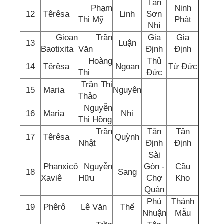
Tân
Phạm
Ninh
12
Têrêsa
Linh
Sơn
Thị Mỹ
Phát
Nhì
Gioan
Trần
Gia
Gia
13
Luận
Baotixita
Văn
Định
Định
Hoàng
Thủ
14
Têrêsa
Ngoan
Từ Đức
Thị
Đức
Trần Thị
15
Maria
Nguyên
Thảo
Nguyễn
16
Maria
Nhi
Thị Hồng
Trần
Tân
Tân
17
Têrêsa
Quỳnh
Nhật
Định
Định
Sài
Phanxicô
Nguyễn
Gòn -
Cầu
18
Sang
Xaviê
Hữu
Chợ
Kho
Quán
Phú
Thánh
19
Phêrô
Lê Văn
Thể
Nhuận
Mẫu