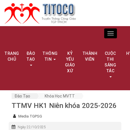
Toggle
navigation
TRANG
ĐÀO
THÔNG
KỶ
THÀNH
CUỘC
H
CHỦ
TẠO
TIN
YẾU
VIÊN
THI
GIÁO
SÁNG
XỨ
TÁC
Đào Tạo
Khóa Học MVTT
TTMV HK1 Niên khóa 2025-2026
Media TGPSG
Ngày 22/10/2025