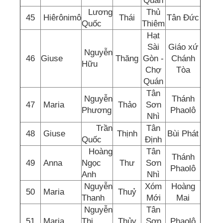
Quán
Lương
Thủ
45
Hiêrônimô
Thái
Tân Đức
Quốc
Thiêm
Hạt
Sài
Giáo xứ
Nguyễn
46
Giuse
Thăng
Gòn -
Chánh
Hữu
Chợ
Tòa
Quán
Tân
Nguyễn
Thánh
47
Maria
Thảo
Sơn
Phương
Phaolô
Nhì
Trần
Tân
48
Giuse
Thịnh
Bùi Phát
Quốc
Định
Hoàng
Tân
Thánh
49
Anna
Ngọc
Thư
Sơn
Phaolô
Anh
Nhì
Nguyễn
Xóm
Hoàng
50
Maria
Thuỷ
Thanh
Mới
Mai
Nguyễn
Tân
51
Maria
Thị
Thủy
Sơn
Phaolô