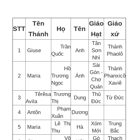
Tên
Giáo
Giáo
STT
Họ
Tên
Thánh
Hạt
xứ
Tân
Trần
Thánh
1
Giuse
Anh
Sơn
Quốc
Phaolô
Nhì
Sài
Hồ
Thánh
Gòn -
2
Maria
Trương
Ánh
Phanxicô
Chợ
Ngọc
Xaviê
Quán
Têrêsa
Trương
Thủ
3
Dung
Từ Đức
Avila
Thị
Đức
Phạm
4
Antôn
Dương
Xuân
Lê Thị
Xóm
Trung
5
Maria
Hà
Thu
Mới
Bắc
Võ
Gò
Thạch