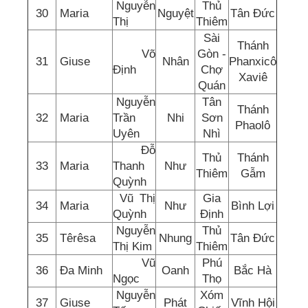
Nguyễn
Thủ
30
Maria
Nguyệt
Tân Đức
Thị
Thiêm
Sài
Thánh
Võ
Gòn -
31
Giuse
Nhân
Phanxicô
Định
Chợ
Xaviê
Quán
Nguyễn
Tân
Thánh
32
Maria
Trần
Nhi
Sơn
Phaolô
Uyên
Nhì
Đỗ
Thủ
Thánh
33
Maria
Thanh
Như
Thiêm
Gẫm
Quỳnh
Vũ Thị
Gia
34
Maria
Như
Bình Lợi
Quỳnh
Định
Nguyễn
Thủ
35
Têrêsa
Nhung
Tân Đức
Thị Kim
Thiêm
Vũ
Phú
36
Đa Minh
Oanh
Bắc Hà
Ngọc
Thọ
Nguyễn
Xóm
37
Giuse
Phát
Vĩnh Hội