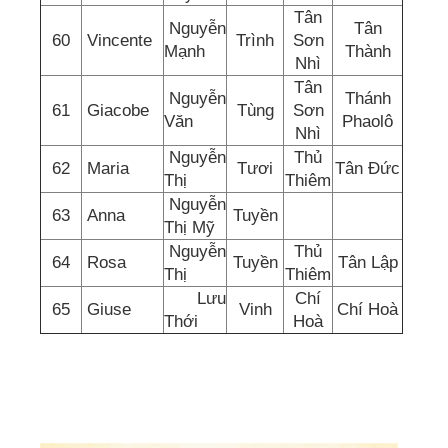
Tân
Nguyễn
Tân
60
Vincente
Trình
Sơn
Mạnh
Thành
Nhì
Tân
Nguyễn
Thánh
61
Giacobe
Tùng
Sơn
Văn
Phaolô
Nhì
Nguyễn
Thủ
62
Maria
Tươi
Tân Đức
Thị
Thiêm
Nguyễn
63
Anna
Tuyền
Thị Mỹ
Nguyễn
Thủ
64
Rosa
Tuyền
Tân Lập
Thị
Thiêm
Lưu
Chí
65
Giuse
Vinh
Chí Hoà
Thới
Hoà