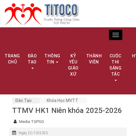
Toggle
navigation
TRANG
ĐÀO
THÔNG
KỶ
THÀNH
CUỘC
H
CHỦ
TẠO
TIN
YẾU
VIÊN
THI
GIÁO
SÁNG
XỨ
TÁC
Đào Tạo
Khóa Học MVTT
TTMV HK1 Niên khóa 2025-2026
Media TGPSG
Ngày 22/10/2025