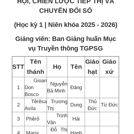
HỘI, CHIẾN LƯỢC TIẾP THỊ VÀ
CHUYỂN ĐỔI SỐ
(Học kỳ 1 | Niên khóa 2025 - 2026)
Giảng viên: Ban Giảng huấn Mục
vụ Truyền thông TGPSG
Tên
Giáo
Giáo
STT
Họ
Tên
thánh
hạt
xứ
Gioan
Nguyễn
1
Don
Đăng
Bá Minh
Bosco
Têrêsa
Trương
Thủ
2
Dung
Từ Đức
Avila
Thị
Đức
Trịnh
3
Phêrô
Hải
Văn
Đỗ Thị
4
Maria
Hạnh