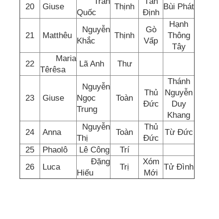
Trần
Tân
20
Giuse
Thịnh
Bùi Phát
Quốc
Định
Hạnh
Nguyễn
Gò
21
Matthêu
Thịnh
Thông
Khắc
Vấp
Tây
Maria
22
Lã Anh
Thư
Têrêsa
Thánh
Nguyễn
Thủ
Nguyễn
23
Giuse
Ngọc
Toàn
Đức
Duy
Trung
Khang
Nguyễn
Thủ
24
Anna
Toàn
Từ Đức
Thị
Đức
25
Phaolô
Lê Công
Trí
Đặng
Xóm
26
Luca
Trị
Tử Đình
Hiếu
Mới