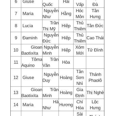
6
Giuse
Hải
Quốc
Vấp
Đà
Nguyễn
Hóc
Tân
7
Maria
Hằng
Như
Môn
Hưng
Trần
Thủ
8
Lucia
Hiệp
Tân Đức
Thị Mỹ
Thiêm
Nguyễn
Thủ
9
Đaminh
Hiệp
Cao Thái
Đức
Thiêm
Gioan
Nguyễn
Xóm
10
Hiệp
Tử Đình
Baotixita
Minh
Mới
Tôma
Trần
11
Hòa
Aquino
Văn
Tân
Nguyễn
Thánh
12
Giuse
Hoàng
Sơn
Duy
Phaolô
Nhì
Gioan
Trần
Gia
13
Hoàng
Thị Nghè
Baotixita
Minh
Định
Hà
Chí
Lộc
14
Maria
Hương
Như
Hòa
Hưng
Sài