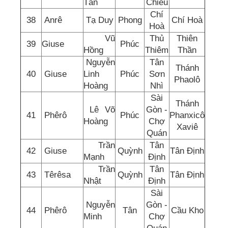
Tấn
Chiếu
Chí
38
Anrê
Tạ Duy
Phong
Chí Hoà
Hoà
Vũ
Thủ
Thiên
39
Giuse
Phúc
Hồng
Thiêm
Thần
Nguyễn
Tân
Thánh
40
Giuse
Linh
Phúc
Sơn
Phaolô
Hoàng
Nhì
Sài
Thánh
Lê Võ
Gòn -
41
Phêrô
Phúc
Phanxicô
Hoàng
Chợ
Xaviê
Quán
Trần
Tân
42
Giuse
Quỳnh
Tân Định
Mạnh
Định
Trần
Tân
43
Têrêsa
Quỳnh
Tân Định
Nhật
Định
Sài
Nguyễn
Gòn -
44
Phêrô
Tân
Cầu Kho
Minh
Chợ