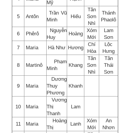
Mỹ
Tân
Trần Vũ
Thánh
5
Antôn
Hiếu
Sơn
Minh
Phaolô
Nhì
Nguyễn
Xóm
Lam
6
Phêrô
Hoàng
Huy
Mới
Sơn
Chí
Lộc
7
Maria
Hà Như
Hương
Hòa
Hưng
Tân
Tân
Phạm
8
Martinô
Khang
Sơn
Thái
Minh
Nhì
Sơn
Dương
9
Maria
Thuy
Khanh
Phương
Vương
10
Maria
Thị
Lam
Thanh
Hoàng
Xóm
An
11
Maria
Lanh
Thị
Mới
Nhơn