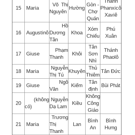
Thánh
Võ Thị
Gòn -
15
Maria
Hường
Phanxicô
Nguyên
Chợ
Xaviê
Quán
Hồ
Xóm
Phú
16
Augustinô
Dương
Khoa
Chiếu
Xuân
Tân
Tân
Phạm
Thánh
17
Giuse
Khôi
Sơn
Thanh
Phaolô
Nhì
Nguyễn
Thủ
18
Maria
Khuyên
Tân Đức
Thị Tú
Thiêm
Ngô
Tân
19
Giuse
Kiểm
Bùi Phát
Văn
định
Không
(không
Nguyễn
20
Kiều
Công
có)
Dạ Lam
Giáo
Trương
Bình
Bình
21
Maria
Thị
Lan
An
Hưng
Thanh