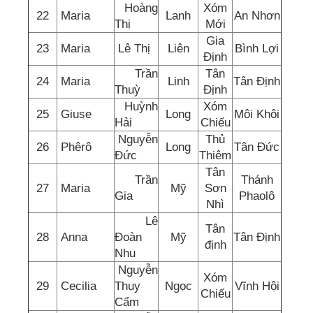
Hoàng
Xóm
22
Maria
Lanh
An Nhơn
Thị
Mới
Gia
23
Maria
Lê Thị
Liên
Bình Lợi
Định
Trần
Tân
24
Maria
Linh
Tân Định
Thuỳ
Định
Huỳnh
Xóm
25
Giuse
Long
Môi Khôi
Hải
Chiếu
Nguyễn
Thủ
26
Phêrô
Long
Tân Đức
Đức
Thiêm
Tân
Trần
Thánh
27
Maria
Mỹ
Sơn
Gia
Phaolô
Nhì
Lê
Tân
28
Anna
Đoàn
Mỹ
Tân Định
định
Nhu
Nguyễn
Xóm
29
Cecilia
Thụy
Ngọc
Vĩnh Hội
Chiếu
Cẩm