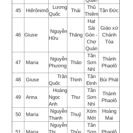
Quán
Lương
Thủ
45
Hiêrônimô
Thái
Tân Đức
Quốc
Thiêm
Hạt
Sài
Giáo xứ
Nguyễn
46
Giuse
Thăng
Gòn -
Chánh
Hữu
Chợ
Tòa
Quán
Tân
Nguyễn
Thánh
47
Maria
Thảo
Sơn
Phương
Phaolô
Nhì
Trần
Tân
48
Giuse
Thịnh
Bùi Phát
Quốc
Định
Hoàng
Tân
Thánh
49
Anna
Ngọc
Thư
Sơn
Phaolô
Anh
Nhì
Nguyễn
Xóm
Hoàng
50
Maria
Thuỷ
Thanh
Mới
Mai
Nguyễn
Tân
51
Maria
Thị
Thủy
Sơn
Phaolô