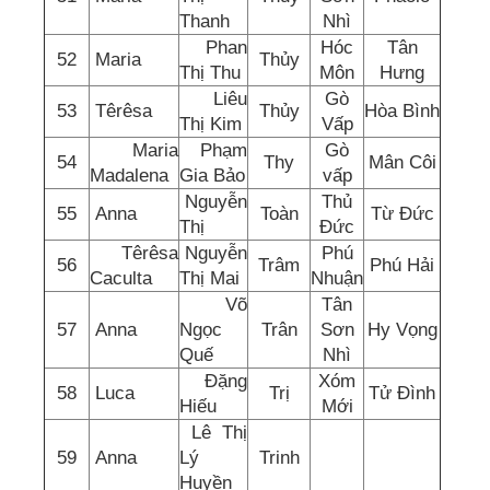
Thanh
Nhì
Phan
Hóc
Tân
52
Maria
Thủy
Thị Thu
Môn
Hưng
Liêu
Gò
53
Têrêsa
Thủy
Hòa Bình
Thị Kim
Vấp
Maria
Phạm
Gò
54
Thy
Mân Côi
Madalena
Gia Bảo
vấp
Nguyễn
Thủ
55
Anna
Toàn
Từ Đức
Thị
Đức
Têrêsa
Nguyễn
Phú
56
Trâm
Phú Hải
Caculta
Thị Mai
Nhuận
Võ
Tân
57
Anna
Ngọc
Trân
Sơn
Hy Vọng
Quế
Nhì
Đặng
Xóm
58
Luca
Trị
Tử Đình
Hiếu
Mới
Lê Thị
59
Anna
Lý
Trinh
Huyền