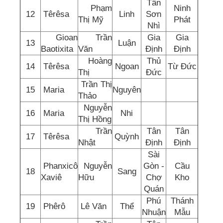
Tân
Phạm
Ninh
12
Têrêsa
Linh
Sơn
Thị Mỹ
Phát
Nhì
Gioan
Trần
Gia
Gia
13
Luận
Baotixita
Văn
Định
Định
Hoàng
Thủ
14
Têrêsa
Ngoan
Từ Đức
Thị
Đức
Trần Thị
15
Maria
Nguyên
Thảo
Nguyễn
16
Maria
Nhi
Thị Hồng
Trần
Tân
Tân
17
Têrêsa
Quỳnh
Nhật
Định
Định
Sài
Phanxicô
Nguyễn
Gòn -
Cầu
18
Sang
Xaviê
Hữu
Chợ
Kho
Quán
Phú
Thánh
19
Phêrô
Lê Văn
Thể
Nhuận
Mẫu