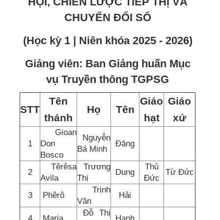
HỘI, CHIẾN LƯỢC TIẾP THỊ VÀ
CHUYỂN ĐỔI SỐ
(Học kỳ 1 | Niên khóa 2025 - 2026)
Giảng viên: Ban Giảng huấn Mục
vụ Truyền thông TGPSG
Tên
Giáo
Giáo
STT
Họ
Tên
thánh
hạt
xứ
Gioan
Nguyễn
1
Don
Đăng
Bá Minh
Bosco
Têrêsa
Trương
Thủ
2
Dung
Từ Đức
Avila
Thị
Đức
Trịnh
3
Phêrô
Hải
Văn
Đỗ Thị
4
Maria
Hạnh