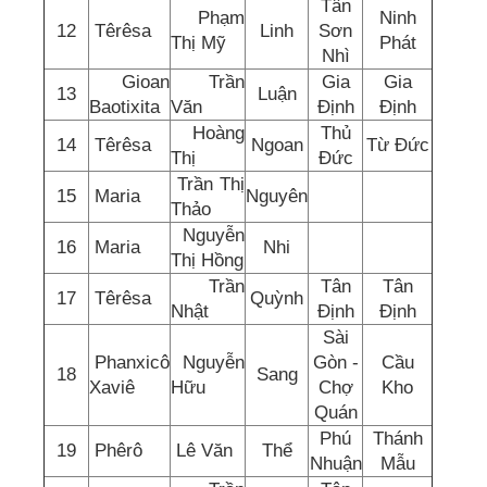
Tân
Phạm
Ninh
12
Têrêsa
Linh
Sơn
Thị Mỹ
Phát
Nhì
Gioan
Trần
Gia
Gia
13
Luận
Baotixita
Văn
Định
Định
Hoàng
Thủ
14
Têrêsa
Ngoan
Từ Đức
Thị
Đức
Trần Thị
15
Maria
Nguyên
Thảo
Nguyễn
16
Maria
Nhi
Thị Hồng
Trần
Tân
Tân
17
Têrêsa
Quỳnh
Nhật
Định
Định
Sài
Phanxicô
Nguyễn
Gòn -
Cầu
18
Sang
Xaviê
Hữu
Chợ
Kho
Quán
Phú
Thánh
19
Phêrô
Lê Văn
Thể
Nhuận
Mẫu