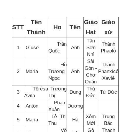
Tên
Giáo
Giáo
STT
Họ
Tên
Thánh
Hạt
xứ
Tân
Trần
Thánh
1
Giuse
Anh
Sơn
Quốc
Phaolô
Nhì
Sài
Hồ
Thánh
Gòn -
2
Maria
Trương
Ánh
Phanxicô
Chợ
Ngọc
Xaviê
Quán
Têrêsa
Trương
Thủ
3
Dung
Từ Đức
Avila
Thị
Đức
Phạm
4
Antôn
Dương
Xuân
Lê Thị
Xóm
Trung
5
Maria
Hà
Thu
Mới
Bắc
Võ
Gò
Thạch