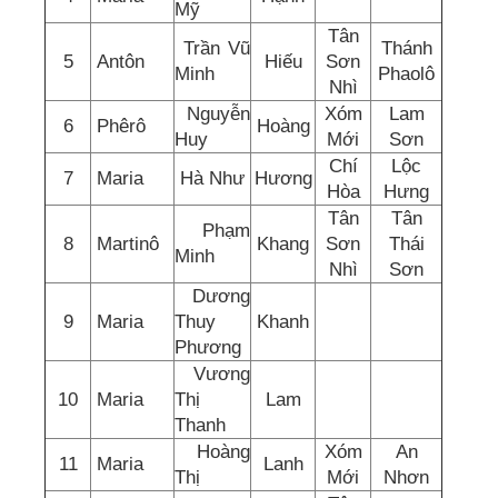
Mỹ
Tân
Trần Vũ
Thánh
5
Antôn
Hiếu
Sơn
Minh
Phaolô
Nhì
Nguyễn
Xóm
Lam
6
Phêrô
Hoàng
Huy
Mới
Sơn
Chí
Lộc
7
Maria
Hà Như
Hương
Hòa
Hưng
Tân
Tân
Phạm
8
Martinô
Khang
Sơn
Thái
Minh
Nhì
Sơn
Dương
9
Maria
Thuy
Khanh
Phương
Vương
10
Maria
Thị
Lam
Thanh
Hoàng
Xóm
An
11
Maria
Lanh
Thị
Mới
Nhơn