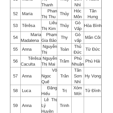
Thanh
Nhì
Phan
Hóc
Tân
52
Maria
Thủy
Thị Thu
Môn
Hưng
Liêu
Gò
53
Têrêsa
Thủy
Hòa Bình
Thị Kim
Vấp
Maria
Phạm
Gò
54
Thy
Mân Côi
Madalena
Gia Bảo
vấp
Nguyễn
Thủ
55
Anna
Toàn
Từ Đức
Thị
Đức
Têrêsa
Nguyễn
Phú
56
Trâm
Phú Hải
Caculta
Thị Mai
Nhuận
Võ
Tân
57
Anna
Ngọc
Trân
Sơn
Hy Vọng
Quế
Nhì
Đặng
Xóm
58
Luca
Trị
Tử Đình
Hiếu
Mới
Lê Thị
59
Anna
Lý
Trinh
Huyền