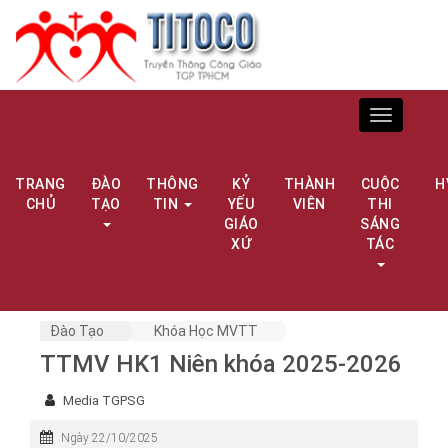
Toggle
navigation
TRANG
ĐÀO
THÔNG
KỶ
THÀNH
CUỘC
H
CHỦ
TẠO
TIN
YẾU
VIÊN
THI
GIÁO
SÁNG
XỨ
TÁC
Đào Tạo
Khóa Học MVTT
TTMV HK1 Niên khóa 2025-2026
Media TGPSG
Ngày 22/10/2025