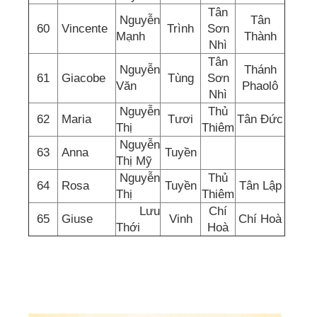
Tân
Nguyễn
Tân
60
Vincente
Trình
Sơn
Mạnh
Thành
Nhì
Tân
Nguyễn
Thánh
61
Giacobe
Tùng
Sơn
Văn
Phaolô
Nhì
Nguyễn
Thủ
62
Maria
Tươi
Tân Đức
Thị
Thiêm
Nguyễn
63
Anna
Tuyền
Thị Mỹ
Nguyễn
Thủ
64
Rosa
Tuyền
Tân Lập
Thị
Thiêm
Lưu
Chí
65
Giuse
Vinh
Chí Hoà
Thới
Hoà