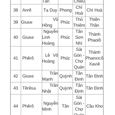
Tấn
Chiếu
Chí
38
Anrê
Tạ Duy
Phong
Chí Hoà
Hoà
Vũ
Thủ
Thiên
39
Giuse
Phúc
Hồng
Thiêm
Thần
Nguyễn
Tân
Thánh
40
Giuse
Linh
Phúc
Sơn
Phaolô
Hoàng
Nhì
Sài
Thánh
Lê Võ
Gòn -
41
Phêrô
Phúc
Phanxicô
Hoàng
Chợ
Xaviê
Quán
Trần
Tân
42
Giuse
Quỳnh
Tân Định
Mạnh
Định
Trần
Tân
43
Têrêsa
Quỳnh
Tân Định
Nhật
Định
Sài
Nguyễn
Gòn -
44
Phêrô
Tân
Cầu Kho
Minh
Chợ