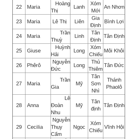
Hoàng
Xóm
22
Maria
Lanh
An Nhơn
Thị
Mới
Gia
23
Maria
Lê Thị
Liên
Bình Lợi
Định
Trần
Tân
24
Maria
Linh
Tân Định
Thuỳ
Định
Huỳnh
Xóm
25
Giuse
Long
Môi Khôi
Hải
Chiếu
Nguyễn
Thủ
26
Phêrô
Long
Tân Đức
Đức
Thiêm
Tân
Trần
Thánh
27
Maria
Mỹ
Sơn
Gia
Phaolô
Nhì
Lê
Tân
28
Anna
Đoàn
Mỹ
Tân Định
định
Nhu
Nguyễn
Xóm
29
Cecilia
Thụy
Ngọc
Vĩnh Hội
Chiếu
Cẩm