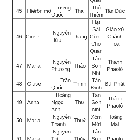
Quán
Lương
Thủ
45
Hiêrônimô
Thái
Tân Đức
Quốc
Thiêm
Hạt
Sài
Giáo xứ
Nguyễn
46
Giuse
Thăng
Gòn -
Chánh
Hữu
Chợ
Tòa
Quán
Tân
Nguyễn
Thánh
47
Maria
Thảo
Sơn
Phương
Phaolô
Nhì
Trần
Tân
48
Giuse
Thịnh
Bùi Phát
Quốc
Định
Hoàng
Tân
Thánh
49
Anna
Ngọc
Thư
Sơn
Phaolô
Anh
Nhì
Nguyễn
Xóm
Hoàng
50
Maria
Thuỷ
Thanh
Mới
Mai
Nguyễn
Tân
51
Maria
Thị
Thủy
Sơn
Phaolô