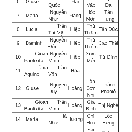
6
Giuse
Hải
Quốc
Vấp
Đà
Nguyễn
Hóc
Tân
7
Maria
Hằng
Như
Môn
Hưng
Trần
Thủ
8
Lucia
Hiệp
Tân Đức
Thị Mỹ
Thiêm
Nguyễn
Thủ
9
Đaminh
Hiệp
Cao Thái
Đức
Thiêm
Gioan
Nguyễn
Xóm
10
Hiệp
Tử Đình
Baotixita
Minh
Mới
Tôma
Trần
11
Hòa
Aquino
Văn
Tân
Nguyễn
Thánh
12
Giuse
Hoàng
Sơn
Duy
Phaolô
Nhì
Gioan
Trần
Gia
13
Hoàng
Thị Nghè
Baotixita
Minh
Định
Hà
Chí
Lộc
14
Maria
Hương
Như
Hòa
Hưng
Sài