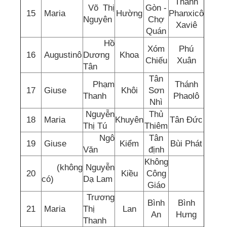
Thánh
Võ Thị
Gòn -
15
Maria
Hường
Phanxicô
Nguyên
Chợ
Xaviê
Quán
Hồ
Xóm
Phú
16
Augustinô
Dương
Khoa
Chiếu
Xuân
Tân
Tân
Phạm
Thánh
17
Giuse
Khôi
Sơn
Thanh
Phaolô
Nhì
Nguyễn
Thủ
18
Maria
Khuyên
Tân Đức
Thị Tú
Thiêm
Ngô
Tân
19
Giuse
Kiểm
Bùi Phát
Văn
định
Không
(không
Nguyễn
20
Kiều
Công
có)
Dạ Lam
Giáo
Trương
Bình
Bình
21
Maria
Thị
Lan
An
Hưng
Thanh