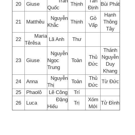
Trần
Tân
20
Giuse
Thịnh
Bùi Phát
Quốc
Định
Hạnh
Nguyễn
Gò
21
Matthêu
Thịnh
Thông
Khắc
Vấp
Tây
Maria
22
Lã Anh
Thư
Têrêsa
Thánh
Nguyễn
Thủ
Nguyễn
23
Giuse
Ngọc
Toàn
Đức
Duy
Trung
Khang
Nguyễn
Thủ
24
Anna
Toàn
Từ Đức
Thị
Đức
25
Phaolô
Lê Công
Trí
Đặng
Xóm
26
Luca
Trị
Tử Đình
Hiếu
Mới