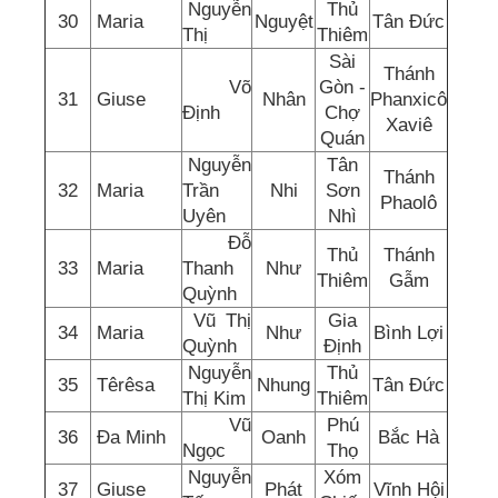
Nguyễn
Thủ
30
Maria
Nguyệt
Tân Đức
Thị
Thiêm
Sài
Thánh
Võ
Gòn -
31
Giuse
Nhân
Phanxicô
Định
Chợ
Xaviê
Quán
Nguyễn
Tân
Thánh
32
Maria
Trần
Nhi
Sơn
Phaolô
Uyên
Nhì
Đỗ
Thủ
Thánh
33
Maria
Thanh
Như
Thiêm
Gẫm
Quỳnh
Vũ Thị
Gia
34
Maria
Như
Bình Lợi
Quỳnh
Định
Nguyễn
Thủ
35
Têrêsa
Nhung
Tân Đức
Thị Kim
Thiêm
Vũ
Phú
36
Đa Minh
Oanh
Bắc Hà
Ngọc
Thọ
Nguyễn
Xóm
37
Giuse
Phát
Vĩnh Hội