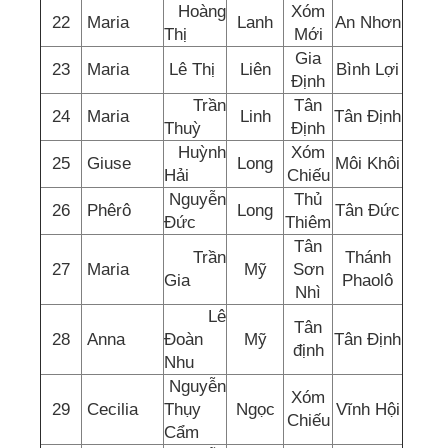
Hoàng
Xóm
22
Maria
Lanh
An Nhơn
Thị
Mới
Gia
23
Maria
Lê Thị
Liên
Bình Lợi
Định
Trần
Tân
24
Maria
Linh
Tân Định
Thuỳ
Định
Huỳnh
Xóm
25
Giuse
Long
Môi Khôi
Hải
Chiếu
Nguyễn
Thủ
26
Phêrô
Long
Tân Đức
Đức
Thiêm
Tân
Trần
Thánh
27
Maria
Mỹ
Sơn
Gia
Phaolô
Nhì
Lê
Tân
28
Anna
Đoàn
Mỹ
Tân Định
định
Nhu
Nguyễn
Xóm
29
Cecilia
Thụy
Ngọc
Vĩnh Hội
Chiếu
Cẩm