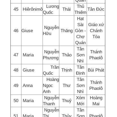
Quán
Lương
Thủ
45
Hiêrônimô
Thái
Tân Đức
Quốc
Thiêm
Hạt
Sài
Giáo xứ
Nguyễn
46
Giuse
Thăng
Gòn -
Chánh
Hữu
Chợ
Tòa
Quán
Tân
Nguyễn
Thánh
47
Maria
Thảo
Sơn
Phương
Phaolô
Nhì
Trần
Tân
48
Giuse
Thịnh
Bùi Phát
Quốc
Định
Hoàng
Tân
Thánh
49
Anna
Ngọc
Thư
Sơn
Phaolô
Anh
Nhì
Nguyễn
Xóm
Hoàng
50
Maria
Thuỷ
Thanh
Mới
Mai
Nguyễn
Tân
51
Maria
Thị
Thủy
Sơn
Phaolô