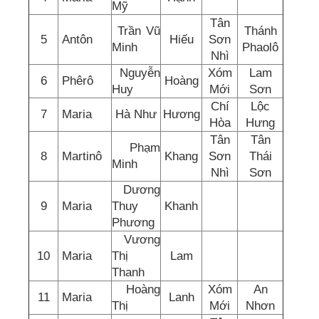
Mỹ
Tân
Trần Vũ
Thánh
5
Antôn
Hiếu
Sơn
Minh
Phaolô
Nhì
Nguyễn
Xóm
Lam
6
Phêrô
Hoàng
Huy
Mới
Sơn
Chí
Lộc
7
Maria
Hà Như
Hương
Hòa
Hưng
Tân
Tân
Phạm
8
Martinô
Khang
Sơn
Thái
Minh
Nhì
Sơn
Dương
9
Maria
Thuy
Khanh
Phương
Vương
10
Maria
Thị
Lam
Thanh
Hoàng
Xóm
An
11
Maria
Lanh
Thị
Mới
Nhơn