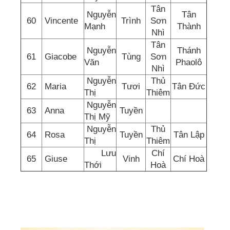
Tân
Nguyễn
Tân
60
Vincente
Trình
Sơn
Mạnh
Thành
Nhì
Tân
Nguyễn
Thánh
61
Giacobe
Tùng
Sơn
Văn
Phaolô
Nhì
Nguyễn
Thủ
62
Maria
Tươi
Tân Đức
Thị
Thiêm
Nguyễn
63
Anna
Tuyền
Thị Mỹ
Nguyễn
Thủ
64
Rosa
Tuyền
Tân Lập
Thị
Thiêm
Lưu
Chí
65
Giuse
Vinh
Chí Hoà
Thới
Hoà