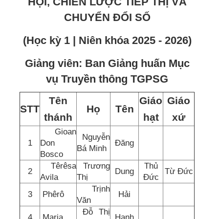
HỘI, CHIẾN LƯỢC TIẾP THỊ VÀ
CHUYỂN ĐỔI SỐ
(Học kỳ 1 | Niên khóa 2025 - 2026)
Giảng viên: Ban Giảng huấn Mục
vụ Truyền thông TGPSG
Tên
Giáo
Giáo
STT
Họ
Tên
thánh
hạt
xứ
Gioan
Nguyễn
1
Don
Đăng
Bá Minh
Bosco
Têrêsa
Trương
Thủ
2
Dung
Từ Đức
Avila
Thị
Đức
Trịnh
3
Phêrô
Hải
Văn
Đỗ Thị
4
Maria
Hạnh