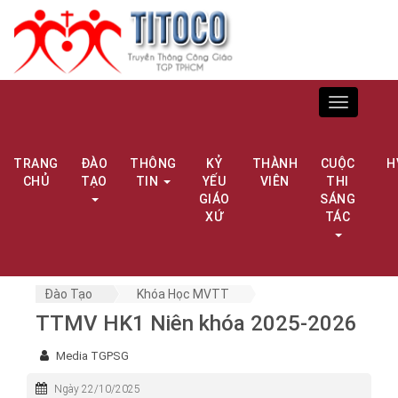
Toggle
navigation
TRANG
ĐÀO
THÔNG
KỶ
THÀNH
CUỘC
H
CHỦ
TẠO
TIN
YẾU
VIÊN
THI
GIÁO
SÁNG
XỨ
TÁC
Đào Tạo
Khóa Học MVTT
TTMV HK1 Niên khóa 2025-2026
Media TGPSG
Ngày 22/10/2025