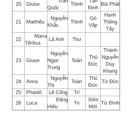
Trần
Tân
20
Giuse
Thịnh
Bùi Phát
Quốc
Định
Hạnh
Nguyễn
Gò
21
Matthêu
Thịnh
Thông
Khắc
Vấp
Tây
Maria
22
Lã Anh
Thư
Têrêsa
Thánh
Nguyễn
Thủ
Nguyễn
23
Giuse
Ngọc
Toàn
Đức
Duy
Trung
Khang
Nguyễn
Thủ
24
Anna
Toàn
Từ Đức
Thị
Đức
25
Phaolô
Lê Công
Trí
Đặng
Xóm
26
Luca
Trị
Tử Đình
Hiếu
Mới