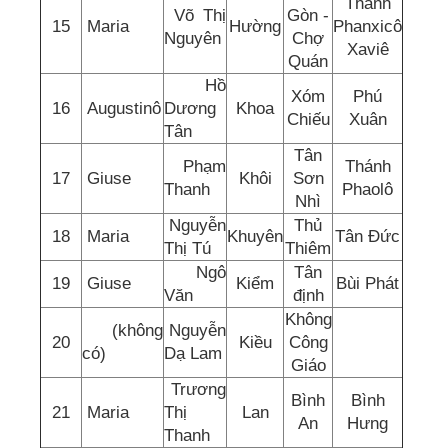
Thánh
Võ Thị
Gòn -
15
Maria
Hường
Phanxicô
Nguyên
Chợ
Xaviê
Quán
Hồ
Xóm
Phú
16
Augustinô
Dương
Khoa
Chiếu
Xuân
Tân
Tân
Phạm
Thánh
17
Giuse
Khôi
Sơn
Thanh
Phaolô
Nhì
Nguyễn
Thủ
18
Maria
Khuyên
Tân Đức
Thị Tú
Thiêm
Ngô
Tân
19
Giuse
Kiểm
Bùi Phát
Văn
định
Không
(không
Nguyễn
20
Kiều
Công
có)
Dạ Lam
Giáo
Trương
Bình
Bình
21
Maria
Thị
Lan
An
Hưng
Thanh