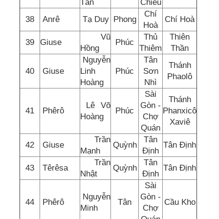
Tấn
Chiếu
Chí
38
Anrê
Tạ Duy
Phong
Chí Hoà
Hoà
Vũ
Thủ
Thiên
39
Giuse
Phúc
Hồng
Thiêm
Thần
Nguyễn
Tân
Thánh
40
Giuse
Linh
Phúc
Sơn
Phaolô
Hoàng
Nhì
Sài
Thánh
Lê Võ
Gòn -
41
Phêrô
Phúc
Phanxicô
Hoàng
Chợ
Xaviê
Quán
Trần
Tân
42
Giuse
Quỳnh
Tân Định
Mạnh
Định
Trần
Tân
43
Têrêsa
Quỳnh
Tân Định
Nhật
Định
Sài
Nguyễn
Gòn -
44
Phêrô
Tân
Cầu Kho
Minh
Chợ