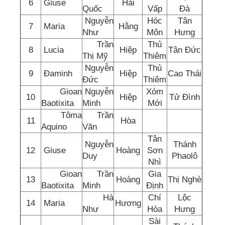
6
Giuse
Hải
Quốc
Vấp
Đà
Nguyễn
Hóc
Tân
7
Maria
Hằng
Như
Môn
Hưng
Trần
Thủ
8
Lucia
Hiệp
Tân Đức
Thị Mỹ
Thiêm
Nguyễn
Thủ
9
Đaminh
Hiệp
Cao Thái
Đức
Thiêm
Gioan
Nguyễn
Xóm
10
Hiệp
Tử Đình
Baotixita
Minh
Mới
Tôma
Trần
11
Hòa
Aquino
Văn
Tân
Nguyễn
Thánh
12
Giuse
Hoàng
Sơn
Duy
Phaolô
Nhì
Gioan
Trần
Gia
13
Hoàng
Thị Nghè
Baotixita
Minh
Định
Hà
Chí
Lộc
14
Maria
Hương
Như
Hòa
Hưng
Sài