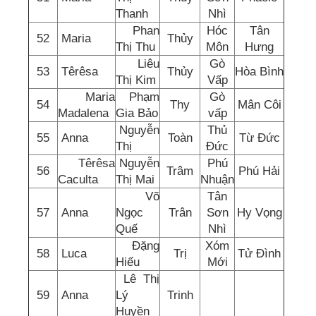
Thanh
Nhì
Phan
Hóc
Tân
52
Maria
Thủy
Thị Thu
Môn
Hưng
Liêu
Gò
53
Têrêsa
Thủy
Hòa Bình
Thị Kim
Vấp
Maria
Phạm
Gò
54
Thy
Mân Côi
Madalena
Gia Bảo
vấp
Nguyễn
Thủ
55
Anna
Toàn
Từ Đức
Thị
Đức
Têrêsa
Nguyễn
Phú
56
Trâm
Phú Hải
Caculta
Thị Mai
Nhuận
Võ
Tân
57
Anna
Ngọc
Trân
Sơn
Hy Vọng
Quế
Nhì
Đặng
Xóm
58
Luca
Trị
Tử Đình
Hiếu
Mới
Lê Thị
59
Anna
Lý
Trinh
Huyền