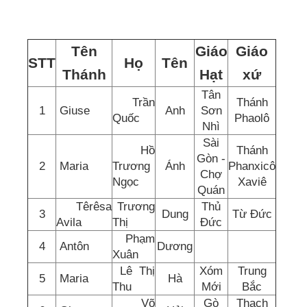
Tên
Giáo
Giáo
STT
Họ
Tên
Thánh
Hạt
xứ
Tân
Trần
Thánh
1
Giuse
Anh
Sơn
Quốc
Phaolô
Nhì
Sài
Hồ
Thánh
Gòn -
2
Maria
Trương
Ánh
Phanxicô
Chợ
Ngọc
Xaviê
Quán
Têrêsa
Trương
Thủ
3
Dung
Từ Đức
Avila
Thị
Đức
Phạm
4
Antôn
Dương
Xuân
Lê Thị
Xóm
Trung
5
Maria
Hà
Thu
Mới
Bắc
Võ
Gò
Thạch