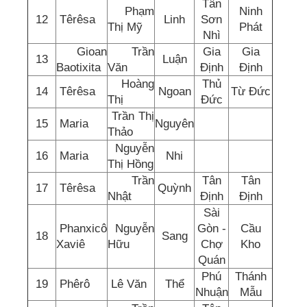
Tân
Phạm
Ninh
12
Têrêsa
Linh
Sơn
Thị Mỹ
Phát
Nhì
Gioan
Trần
Gia
Gia
13
Luận
Baotixita
Văn
Định
Định
Hoàng
Thủ
14
Têrêsa
Ngoan
Từ Đức
Thị
Đức
Trần Thị
15
Maria
Nguyên
Thảo
Nguyễn
16
Maria
Nhi
Thị Hồng
Trần
Tân
Tân
17
Têrêsa
Quỳnh
Nhật
Định
Định
Sài
Phanxicô
Nguyễn
Gòn -
Cầu
18
Sang
Xaviê
Hữu
Chợ
Kho
Quán
Phú
Thánh
19
Phêrô
Lê Văn
Thể
Nhuận
Mẫu