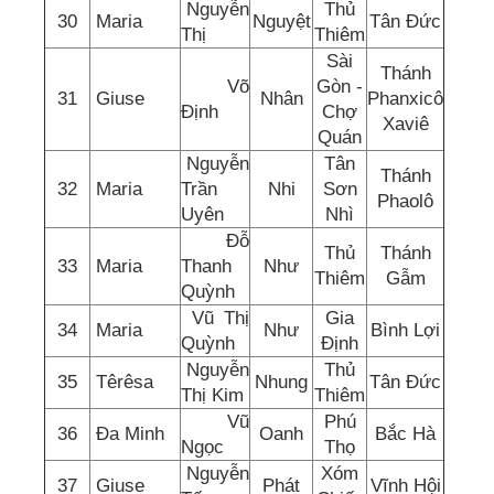
Nguyễn
Thủ
30
Maria
Nguyệt
Tân Đức
Thị
Thiêm
Sài
Thánh
Võ
Gòn -
31
Giuse
Nhân
Phanxicô
Định
Chợ
Xaviê
Quán
Nguyễn
Tân
Thánh
32
Maria
Trần
Nhi
Sơn
Phaolô
Uyên
Nhì
Đỗ
Thủ
Thánh
33
Maria
Thanh
Như
Thiêm
Gẫm
Quỳnh
Vũ Thị
Gia
34
Maria
Như
Bình Lợi
Quỳnh
Định
Nguyễn
Thủ
35
Têrêsa
Nhung
Tân Đức
Thị Kim
Thiêm
Vũ
Phú
36
Đa Minh
Oanh
Bắc Hà
Ngọc
Thọ
Nguyễn
Xóm
37
Giuse
Phát
Vĩnh Hội