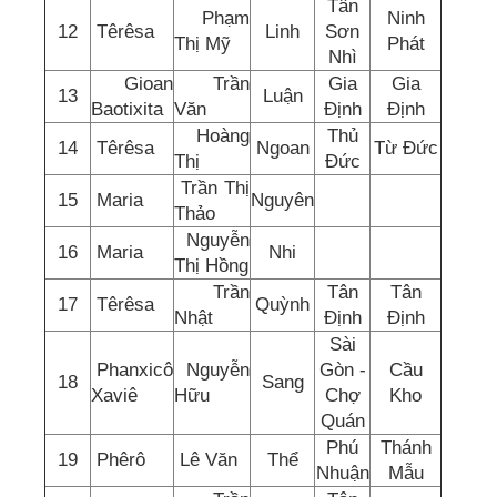
Tân
Phạm
Ninh
12
Têrêsa
Linh
Sơn
Thị Mỹ
Phát
Nhì
Gioan
Trần
Gia
Gia
13
Luận
Baotixita
Văn
Định
Định
Hoàng
Thủ
14
Têrêsa
Ngoan
Từ Đức
Thị
Đức
Trần Thị
15
Maria
Nguyên
Thảo
Nguyễn
16
Maria
Nhi
Thị Hồng
Trần
Tân
Tân
17
Têrêsa
Quỳnh
Nhật
Định
Định
Sài
Phanxicô
Nguyễn
Gòn -
Cầu
18
Sang
Xaviê
Hữu
Chợ
Kho
Quán
Phú
Thánh
19
Phêrô
Lê Văn
Thể
Nhuận
Mẫu