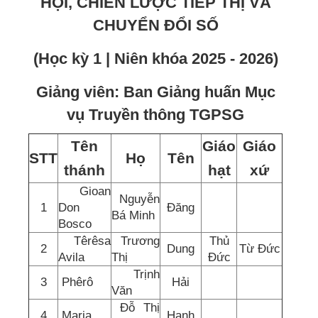
HỘI, CHIẾN LƯỢC TIẾP THỊ VÀ
CHUYỂN ĐỔI SỐ
(Học kỳ 1 | Niên khóa 2025 - 2026)
Giảng viên: Ban Giảng huấn Mục
vụ Truyền thông TGPSG
Tên
Giáo
Giáo
STT
Họ
Tên
thánh
hạt
xứ
Gioan
Nguyễn
1
Don
Đăng
Bá Minh
Bosco
Têrêsa
Trương
Thủ
2
Dung
Từ Đức
Avila
Thị
Đức
Trịnh
3
Phêrô
Hải
Văn
Đỗ Thị
4
Maria
Hạnh