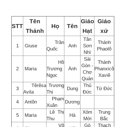
Tên
Giáo
Giáo
STT
Họ
Tên
Thánh
Hạt
xứ
Tân
Trần
Thánh
1
Giuse
Anh
Sơn
Quốc
Phaolô
Nhì
Sài
Hồ
Thánh
Gòn -
2
Maria
Trương
Ánh
Phanxicô
Chợ
Ngọc
Xaviê
Quán
Têrêsa
Trương
Thủ
3
Dung
Từ Đức
Avila
Thị
Đức
Phạm
4
Antôn
Dương
Xuân
Lê Thị
Xóm
Trung
5
Maria
Hà
Thu
Mới
Bắc
Võ
Gò
Thạch