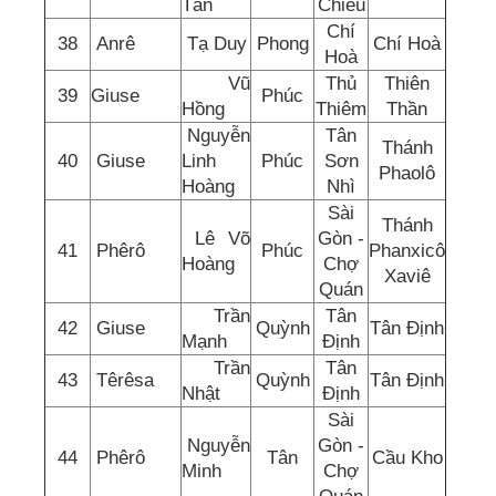
Tấn
Chiếu
Chí
38
Anrê
Tạ Duy
Phong
Chí Hoà
Hoà
Vũ
Thủ
Thiên
39
Giuse
Phúc
Hồng
Thiêm
Thần
Nguyễn
Tân
Thánh
40
Giuse
Linh
Phúc
Sơn
Phaolô
Hoàng
Nhì
Sài
Thánh
Lê Võ
Gòn -
41
Phêrô
Phúc
Phanxicô
Hoàng
Chợ
Xaviê
Quán
Trần
Tân
42
Giuse
Quỳnh
Tân Định
Mạnh
Định
Trần
Tân
43
Têrêsa
Quỳnh
Tân Định
Nhật
Định
Sài
Nguyễn
Gòn -
44
Phêrô
Tân
Cầu Kho
Minh
Chợ