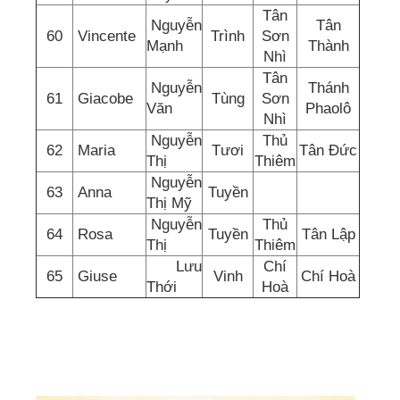
Tân
Nguyễn
Tân
60
Vincente
Trình
Sơn
Mạnh
Thành
Nhì
Tân
Nguyễn
Thánh
61
Giacobe
Tùng
Sơn
Văn
Phaolô
Nhì
Nguyễn
Thủ
62
Maria
Tươi
Tân Đức
Thị
Thiêm
Nguyễn
63
Anna
Tuyền
Thị Mỹ
Nguyễn
Thủ
64
Rosa
Tuyền
Tân Lập
Thị
Thiêm
Lưu
Chí
65
Giuse
Vinh
Chí Hoà
Thới
Hoà