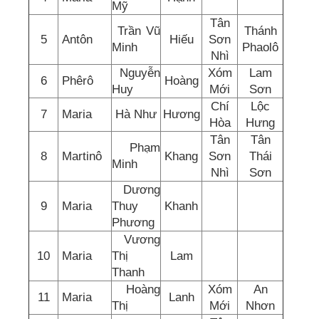
Mỹ
Tân
Trần Vũ
Thánh
5
Antôn
Hiếu
Sơn
Minh
Phaolô
Nhì
Nguyễn
Xóm
Lam
6
Phêrô
Hoàng
Huy
Mới
Sơn
Chí
Lộc
7
Maria
Hà Như
Hương
Hòa
Hưng
Tân
Tân
Phạm
8
Martinô
Khang
Sơn
Thái
Minh
Nhì
Sơn
Dương
9
Maria
Thuy
Khanh
Phương
Vương
10
Maria
Thị
Lam
Thanh
Hoàng
Xóm
An
11
Maria
Lanh
Thị
Mới
Nhơn