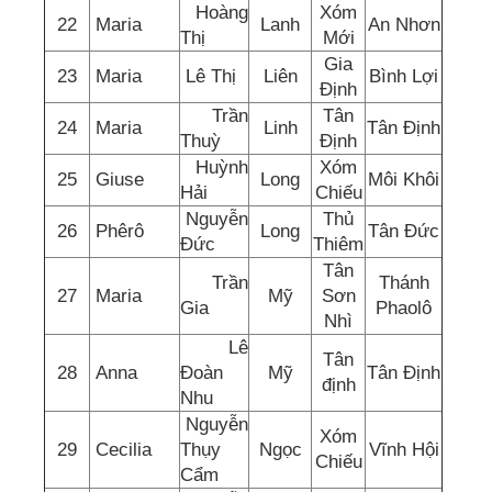
Hoàng
Xóm
22
Maria
Lanh
An Nhơn
Thị
Mới
Gia
23
Maria
Lê Thị
Liên
Bình Lợi
Định
Trần
Tân
24
Maria
Linh
Tân Định
Thuỳ
Định
Huỳnh
Xóm
25
Giuse
Long
Môi Khôi
Hải
Chiếu
Nguyễn
Thủ
26
Phêrô
Long
Tân Đức
Đức
Thiêm
Tân
Trần
Thánh
27
Maria
Mỹ
Sơn
Gia
Phaolô
Nhì
Lê
Tân
28
Anna
Đoàn
Mỹ
Tân Định
định
Nhu
Nguyễn
Xóm
29
Cecilia
Thụy
Ngọc
Vĩnh Hội
Chiếu
Cẩm