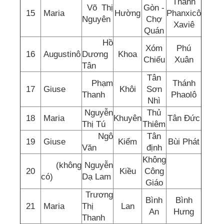
Thánh
Võ Thị
Gòn -
15
Maria
Hường
Phanxicô
Nguyên
Chợ
Xaviê
Quán
Hồ
Xóm
Phú
16
Augustinô
Dương
Khoa
Chiếu
Xuân
Tân
Tân
Phạm
Thánh
17
Giuse
Khôi
Sơn
Thanh
Phaolô
Nhì
Nguyễn
Thủ
18
Maria
Khuyên
Tân Đức
Thị Tú
Thiêm
Ngô
Tân
19
Giuse
Kiểm
Bùi Phát
Văn
định
Không
(không
Nguyễn
20
Kiều
Công
có)
Dạ Lam
Giáo
Trương
Bình
Bình
21
Maria
Thị
Lan
An
Hưng
Thanh