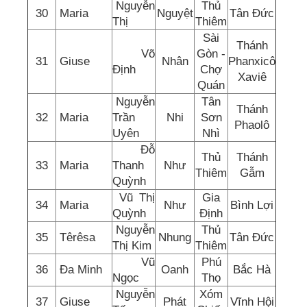
Nguyễn
Thủ
30
Maria
Nguyệt
Tân Đức
Thị
Thiêm
Sài
Thánh
Võ
Gòn -
31
Giuse
Nhân
Phanxicô
Định
Chợ
Xaviê
Quán
Nguyễn
Tân
Thánh
32
Maria
Trần
Nhi
Sơn
Phaolô
Uyên
Nhì
Đỗ
Thủ
Thánh
33
Maria
Thanh
Như
Thiêm
Gẫm
Quỳnh
Vũ Thị
Gia
34
Maria
Như
Bình Lợi
Quỳnh
Định
Nguyễn
Thủ
35
Têrêsa
Nhung
Tân Đức
Thị Kim
Thiêm
Vũ
Phú
36
Đa Minh
Oanh
Bắc Hà
Ngọc
Thọ
Nguyễn
Xóm
37
Giuse
Phát
Vĩnh Hội