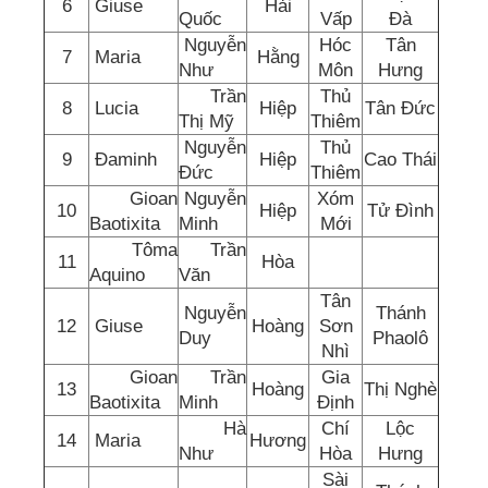
6
Giuse
Hải
Quốc
Vấp
Đà
Nguyễn
Hóc
Tân
7
Maria
Hằng
Như
Môn
Hưng
Trần
Thủ
8
Lucia
Hiệp
Tân Đức
Thị Mỹ
Thiêm
Nguyễn
Thủ
9
Đaminh
Hiệp
Cao Thái
Đức
Thiêm
Gioan
Nguyễn
Xóm
10
Hiệp
Tử Đình
Baotixita
Minh
Mới
Tôma
Trần
11
Hòa
Aquino
Văn
Tân
Nguyễn
Thánh
12
Giuse
Hoàng
Sơn
Duy
Phaolô
Nhì
Gioan
Trần
Gia
13
Hoàng
Thị Nghè
Baotixita
Minh
Định
Hà
Chí
Lộc
14
Maria
Hương
Như
Hòa
Hưng
Sài