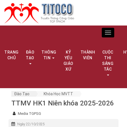
Toggle
navigation
TRANG
ĐÀO
THÔNG
KỶ
THÀNH
CUỘC
H
CHỦ
TẠO
TIN
YẾU
VIÊN
THI
GIÁO
SÁNG
XỨ
TÁC
Đào Tạo
Khóa Học MVTT
TTMV HK1 Niên khóa 2025-2026
Media TGPSG
Ngày 22/10/2025