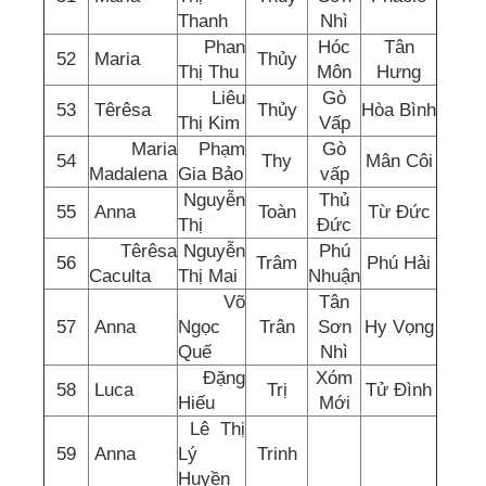
Thanh
Nhì
Phan
Hóc
Tân
52
Maria
Thủy
Thị Thu
Môn
Hưng
Liêu
Gò
53
Têrêsa
Thủy
Hòa Bình
Thị Kim
Vấp
Maria
Phạm
Gò
54
Thy
Mân Côi
Madalena
Gia Bảo
vấp
Nguyễn
Thủ
55
Anna
Toàn
Từ Đức
Thị
Đức
Têrêsa
Nguyễn
Phú
56
Trâm
Phú Hải
Caculta
Thị Mai
Nhuận
Võ
Tân
57
Anna
Ngọc
Trân
Sơn
Hy Vọng
Quế
Nhì
Đặng
Xóm
58
Luca
Trị
Tử Đình
Hiếu
Mới
Lê Thị
59
Anna
Lý
Trinh
Huyền