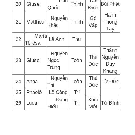
Trần
Tân
20
Giuse
Thịnh
Bùi Phát
Quốc
Định
Hạnh
Nguyễn
Gò
21
Matthêu
Thịnh
Thông
Khắc
Vấp
Tây
Maria
22
Lã Anh
Thư
Têrêsa
Thánh
Nguyễn
Thủ
Nguyễn
23
Giuse
Ngọc
Toàn
Đức
Duy
Trung
Khang
Nguyễn
Thủ
24
Anna
Toàn
Từ Đức
Thị
Đức
25
Phaolô
Lê Công
Trí
Đặng
Xóm
26
Luca
Trị
Tử Đình
Hiếu
Mới