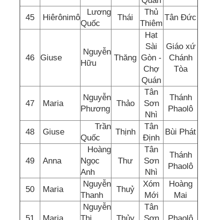
Quán
Lương
Thủ
45
Hiêrônimô
Thái
Tân Đức
Quốc
Thiêm
Hạt
Sài
Giáo xứ
Nguyễn
46
Giuse
Thăng
Gòn -
Chánh
Hữu
Chợ
Tòa
Quán
Tân
Nguyễn
Thánh
47
Maria
Thảo
Sơn
Phương
Phaolô
Nhì
Trần
Tân
48
Giuse
Thịnh
Bùi Phát
Quốc
Định
Hoàng
Tân
Thánh
49
Anna
Ngọc
Thư
Sơn
Phaolô
Anh
Nhì
Nguyễn
Xóm
Hoàng
50
Maria
Thuỷ
Thanh
Mới
Mai
Nguyễn
Tân
51
Maria
Thị
Thủy
Sơn
Phaolô