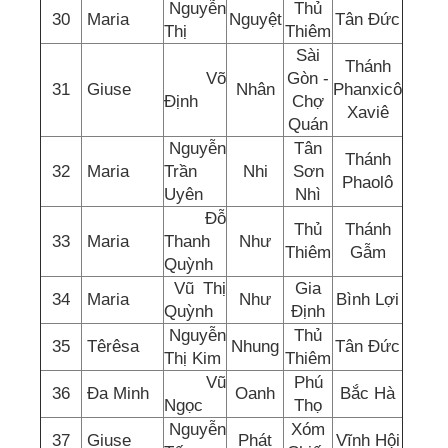
Nguyễn
Thủ
30
Maria
Nguyệt
Tân Đức
Thị
Thiêm
Sài
Thánh
Võ
Gòn -
31
Giuse
Nhân
Phanxicô
Định
Chợ
Xaviê
Quán
Nguyễn
Tân
Thánh
32
Maria
Trần
Nhi
Sơn
Phaolô
Uyên
Nhì
Đỗ
Thủ
Thánh
33
Maria
Thanh
Như
Thiêm
Gẫm
Quỳnh
Vũ Thị
Gia
34
Maria
Như
Bình Lợi
Quỳnh
Định
Nguyễn
Thủ
35
Têrêsa
Nhung
Tân Đức
Thị Kim
Thiêm
Vũ
Phú
36
Đa Minh
Oanh
Bắc Hà
Ngọc
Thọ
Nguyễn
Xóm
37
Giuse
Phát
Vĩnh Hội