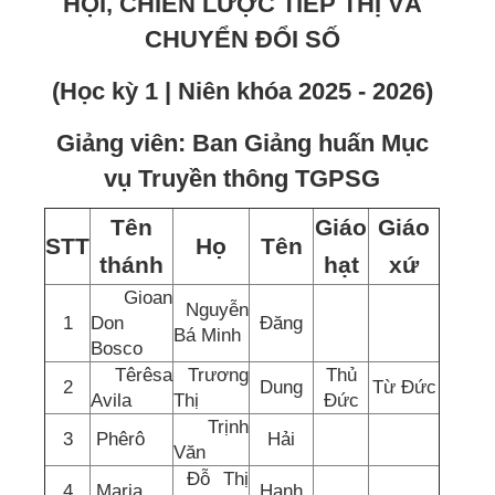
HỘI, CHIẾN LƯỢC TIẾP THỊ VÀ
CHUYỂN ĐỔI SỐ
(Học kỳ 1 | Niên khóa 2025 - 2026)
Giảng viên: Ban Giảng huấn Mục
vụ Truyền thông TGPSG
Tên
Giáo
Giáo
STT
Họ
Tên
thánh
hạt
xứ
Gioan
Nguyễn
1
Don
Đăng
Bá Minh
Bosco
Têrêsa
Trương
Thủ
2
Dung
Từ Đức
Avila
Thị
Đức
Trịnh
3
Phêrô
Hải
Văn
Đỗ Thị
4
Maria
Hạnh