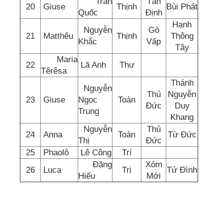
Trần
Tân
20
Giuse
Thịnh
Bùi Phát
Quốc
Định
Hạnh
Nguyễn
Gò
21
Matthêu
Thịnh
Thông
Khắc
Vấp
Tây
Maria
22
Lã Anh
Thư
Têrêsa
Thánh
Nguyễn
Thủ
Nguyễn
23
Giuse
Ngọc
Toàn
Đức
Duy
Trung
Khang
Nguyễn
Thủ
24
Anna
Toàn
Từ Đức
Thị
Đức
25
Phaolô
Lê Công
Trí
Đặng
Xóm
26
Luca
Trị
Tử Đình
Hiếu
Mới