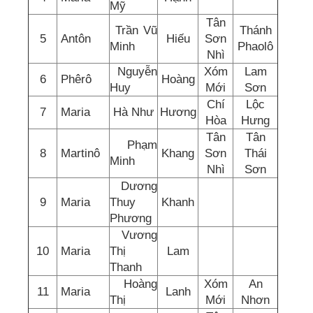
Mỹ
Tân
Trần Vũ
Thánh
5
Antôn
Hiếu
Sơn
Minh
Phaolô
Nhì
Nguyễn
Xóm
Lam
6
Phêrô
Hoàng
Huy
Mới
Sơn
Chí
Lộc
7
Maria
Hà Như
Hương
Hòa
Hưng
Tân
Tân
Phạm
8
Martinô
Khang
Sơn
Thái
Minh
Nhì
Sơn
Dương
9
Maria
Thuy
Khanh
Phương
Vương
10
Maria
Thị
Lam
Thanh
Hoàng
Xóm
An
11
Maria
Lanh
Thị
Mới
Nhơn