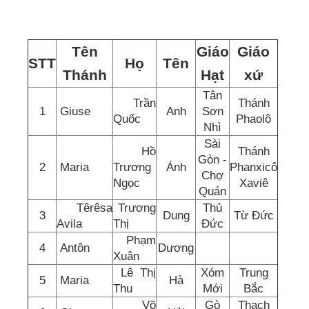
Tên
Giáo
Giáo
STT
Họ
Tên
Thánh
Hạt
xứ
Tân
Trần
Thánh
1
Giuse
Anh
Sơn
Quốc
Phaolô
Nhì
Sài
Hồ
Thánh
Gòn -
2
Maria
Trương
Ánh
Phanxicô
Chợ
Ngọc
Xaviê
Quán
Têrêsa
Trương
Thủ
3
Dung
Từ Đức
Avila
Thị
Đức
Phạm
4
Antôn
Dương
Xuân
Lê Thị
Xóm
Trung
5
Maria
Hà
Thu
Mới
Bắc
Võ
Gò
Thạch