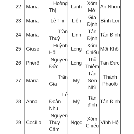
Hoàng
Xóm
22
Maria
Lanh
An Nhơn
Thị
Mới
Gia
23
Maria
Lê Thị
Liên
Bình Lợi
Định
Trần
Tân
24
Maria
Linh
Tân Định
Thuỳ
Định
Huỳnh
Xóm
25
Giuse
Long
Môi Khôi
Hải
Chiếu
Nguyễn
Thủ
26
Phêrô
Long
Tân Đức
Đức
Thiêm
Tân
Trần
Thánh
27
Maria
Mỹ
Sơn
Gia
Phaolô
Nhì
Lê
Tân
28
Anna
Đoàn
Mỹ
Tân Định
định
Nhu
Nguyễn
Xóm
29
Cecilia
Thụy
Ngọc
Vĩnh Hội
Chiếu
Cẩm