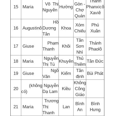
Thánh
Võ Thị
Gòn -
15
Maria
Hường
Phanxicô
Nguyên
Chợ
Xaviê
Quán
Hồ
Xóm
Phú
16
Augustinô
Dương
Khoa
Chiếu
Xuân
Tân
Tân
Phạm
Thánh
17
Giuse
Khôi
Sơn
Thanh
Phaolô
Nhì
Nguyễn
Thủ
18
Maria
Khuyên
Tân Đức
Thị Tú
Thiêm
Ngô
Tân
19
Giuse
Kiểm
Bùi Phát
Văn
định
Không
(không
Nguyễn
20
Kiều
Công
có)
Dạ Lam
Giáo
Trương
Bình
Bình
21
Maria
Thị
Lan
An
Hưng
Thanh