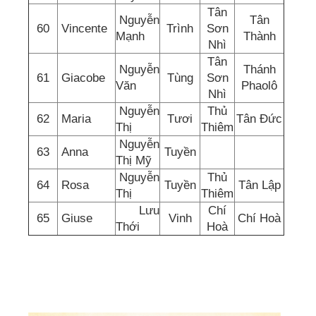
Tân
Nguyễn
Tân
60
Vincente
Trình
Sơn
Mạnh
Thành
Nhì
Tân
Nguyễn
Thánh
61
Giacobe
Tùng
Sơn
Văn
Phaolô
Nhì
Nguyễn
Thủ
62
Maria
Tươi
Tân Đức
Thị
Thiêm
Nguyễn
63
Anna
Tuyền
Thị Mỹ
Nguyễn
Thủ
64
Rosa
Tuyền
Tân Lập
Thị
Thiêm
Lưu
Chí
65
Giuse
Vinh
Chí Hoà
Thới
Hoà