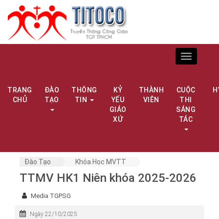
Toggle
navigation
TRANG
ĐÀO
THÔNG
KỶ
THÀNH
CUỘC
H
CHỦ
TẠO
TIN
YẾU
VIÊN
THI
GIÁO
SÁNG
XỨ
TÁC
Đào Tạo
Khóa Học MVTT
TTMV HK1 Niên khóa 2025-2026
Media TGPSG
Ngày 22/10/2025