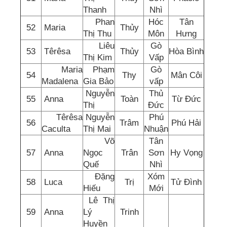
Thanh
Nhì
Phan
Hóc
Tân
52
Maria
Thủy
Thị Thu
Môn
Hưng
Liêu
Gò
53
Têrêsa
Thủy
Hòa Bình
Thị Kim
Vấp
Maria
Phạm
Gò
54
Thy
Mân Côi
Madalena
Gia Bảo
vấp
Nguyễn
Thủ
55
Anna
Toàn
Từ Đức
Thị
Đức
Têrêsa
Nguyễn
Phú
56
Trâm
Phú Hải
Caculta
Thị Mai
Nhuận
Võ
Tân
57
Anna
Ngọc
Trân
Sơn
Hy Vọng
Quế
Nhì
Đặng
Xóm
58
Luca
Trị
Tử Đình
Hiếu
Mới
Lê Thị
59
Anna
Lý
Trinh
Huyền