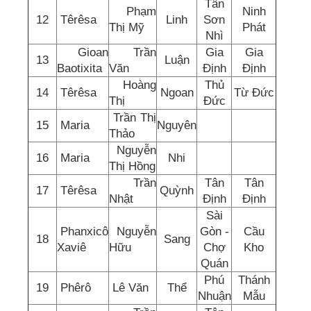
Tân
Phạm
Ninh
12
Têrêsa
Linh
Sơn
Thị Mỹ
Phát
Nhì
Gioan
Trần
Gia
Gia
13
Luận
Baotixita
Văn
Định
Định
Hoàng
Thủ
14
Têrêsa
Ngoan
Từ Đức
Thị
Đức
Trần Thị
15
Maria
Nguyên
Thảo
Nguyễn
16
Maria
Nhi
Thị Hồng
Trần
Tân
Tân
17
Têrêsa
Quỳnh
Nhật
Định
Định
Sài
Phanxicô
Nguyễn
Gòn -
Cầu
18
Sang
Xaviê
Hữu
Chợ
Kho
Quán
Phú
Thánh
19
Phêrô
Lê Văn
Thể
Nhuận
Mẫu