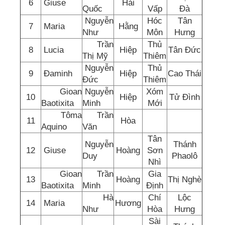
6
Giuse
Hải
Quốc
Vấp
Đà
Nguyễn
Hóc
Tân
7
Maria
Hằng
Như
Môn
Hưng
Trần
Thủ
8
Lucia
Hiệp
Tân Đức
Thị Mỹ
Thiêm
Nguyễn
Thủ
9
Đaminh
Hiệp
Cao Thái
Đức
Thiêm
Gioan
Nguyễn
Xóm
10
Hiệp
Tử Đình
Baotixita
Minh
Mới
Tôma
Trần
11
Hòa
Aquino
Văn
Tân
Nguyễn
Thánh
12
Giuse
Hoàng
Sơn
Duy
Phaolô
Nhì
Gioan
Trần
Gia
13
Hoàng
Thị Nghè
Baotixita
Minh
Định
Hà
Chí
Lộc
14
Maria
Hương
Như
Hòa
Hưng
Sài