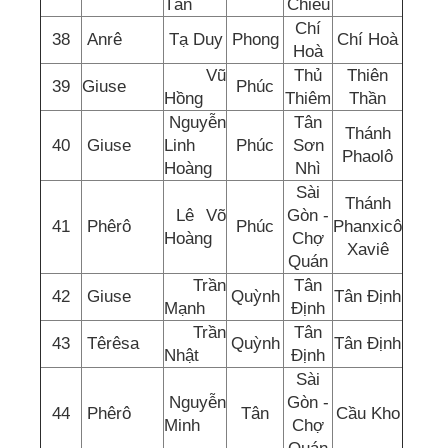
Tấn
Chiếu
Chí
38
Anrê
Tạ Duy
Phong
Chí Hoà
Hoà
Vũ
Thủ
Thiên
39
Giuse
Phúc
Hồng
Thiêm
Thần
Nguyễn
Tân
Thánh
40
Giuse
Linh
Phúc
Sơn
Phaolô
Hoàng
Nhì
Sài
Thánh
Lê Võ
Gòn -
41
Phêrô
Phúc
Phanxicô
Hoàng
Chợ
Xaviê
Quán
Trần
Tân
42
Giuse
Quỳnh
Tân Định
Mạnh
Định
Trần
Tân
43
Têrêsa
Quỳnh
Tân Định
Nhật
Định
Sài
Nguyễn
Gòn -
44
Phêrô
Tân
Cầu Kho
Minh
Chợ