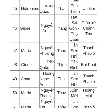
Quán
Lương
Thủ
45
Hiêrônimô
Thái
Tân Đức
Quốc
Thiêm
Hạt
Sài
Giáo xứ
Nguyễn
46
Giuse
Thăng
Gòn -
Chánh
Hữu
Chợ
Tòa
Quán
Tân
Nguyễn
Thánh
47
Maria
Thảo
Sơn
Phương
Phaolô
Nhì
Trần
Tân
48
Giuse
Thịnh
Bùi Phát
Quốc
Định
Hoàng
Tân
Thánh
49
Anna
Ngọc
Thư
Sơn
Phaolô
Anh
Nhì
Nguyễn
Xóm
Hoàng
50
Maria
Thuỷ
Thanh
Mới
Mai
Nguyễn
Tân
51
Maria
Thị
Thủy
Sơn
Phaolô