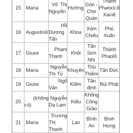
Thánh
Võ Thị
Gòn -
15
Maria
Hường
Phanxicô
Nguyên
Chợ
Xaviê
Quán
Hồ
Xóm
Phú
16
Augustinô
Dương
Khoa
Chiếu
Xuân
Tân
Tân
Phạm
Thánh
17
Giuse
Khôi
Sơn
Thanh
Phaolô
Nhì
Nguyễn
Thủ
18
Maria
Khuyên
Tân Đức
Thị Tú
Thiêm
Ngô
Tân
19
Giuse
Kiểm
Bùi Phát
Văn
định
Không
(không
Nguyễn
20
Kiều
Công
có)
Dạ Lam
Giáo
Trương
Bình
Bình
21
Maria
Thị
Lan
An
Hưng
Thanh