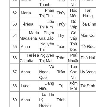
Thanh
Nhì
Phan
Hóc
Tân
52
Maria
Thủy
Thị Thu
Môn
Hưng
Liêu
Gò
53
Têrêsa
Thủy
Hòa Bình
Thị Kim
Vấp
Maria
Phạm
Gò
54
Thy
Mân Côi
Madalena
Gia Bảo
vấp
Nguyễn
Thủ
55
Anna
Toàn
Từ Đức
Thị
Đức
Têrêsa
Nguyễn
Phú
56
Trâm
Phú Hải
Caculta
Thị Mai
Nhuận
Võ
Tân
57
Anna
Ngọc
Trân
Sơn
Hy Vọng
Quế
Nhì
Đặng
Xóm
58
Luca
Trị
Tử Đình
Hiếu
Mới
Lê Thị
59
Anna
Lý
Trinh
Huyền