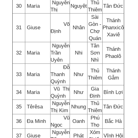
Nguyễn
Thủ
30
Maria
Nguyệt
Tân Đức
Thị
Thiêm
Sài
Thánh
Võ
Gòn -
31
Giuse
Nhân
Phanxicô
Định
Chợ
Xaviê
Quán
Nguyễn
Tân
Thánh
32
Maria
Trần
Nhi
Sơn
Phaolô
Uyên
Nhì
Đỗ
Thủ
Thánh
33
Maria
Thanh
Như
Thiêm
Gẫm
Quỳnh
Vũ Thị
Gia
34
Maria
Như
Bình Lợi
Quỳnh
Định
Nguyễn
Thủ
35
Têrêsa
Nhung
Tân Đức
Thị Kim
Thiêm
Vũ
Phú
36
Đa Minh
Oanh
Bắc Hà
Ngọc
Thọ
Nguyễn
Xóm
37
Giuse
Phát
Vĩnh Hội