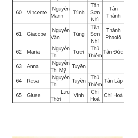
Tân
Nguyễn
Tân
60
Vincente
Trình
Sơn
Mạnh
Thành
Nhì
Tân
Nguyễn
Thánh
61
Giacobe
Tùng
Sơn
Văn
Phaolô
Nhì
Nguyễn
Thủ
62
Maria
Tươi
Tân Đức
Thị
Thiêm
Nguyễn
63
Anna
Tuyền
Thị Mỹ
Nguyễn
Thủ
64
Rosa
Tuyền
Tân Lập
Thị
Thiêm
Lưu
Chí
65
Giuse
Vinh
Chí Hoà
Thới
Hoà