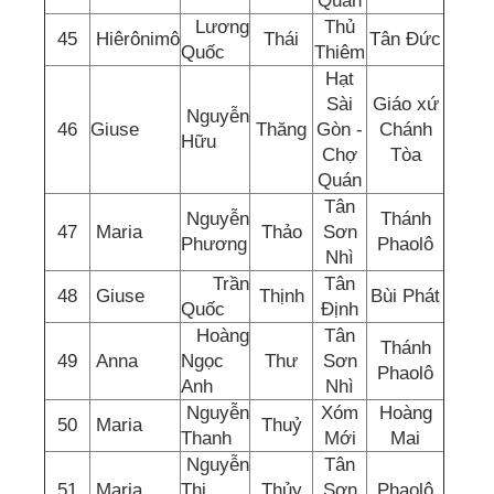
Quán
Lương
Thủ
45
Hiêrônimô
Thái
Tân Đức
Quốc
Thiêm
Hạt
Sài
Giáo xứ
Nguyễn
46
Giuse
Thăng
Gòn -
Chánh
Hữu
Chợ
Tòa
Quán
Tân
Nguyễn
Thánh
47
Maria
Thảo
Sơn
Phương
Phaolô
Nhì
Trần
Tân
48
Giuse
Thịnh
Bùi Phát
Quốc
Định
Hoàng
Tân
Thánh
49
Anna
Ngọc
Thư
Sơn
Phaolô
Anh
Nhì
Nguyễn
Xóm
Hoàng
50
Maria
Thuỷ
Thanh
Mới
Mai
Nguyễn
Tân
51
Maria
Thị
Thủy
Sơn
Phaolô