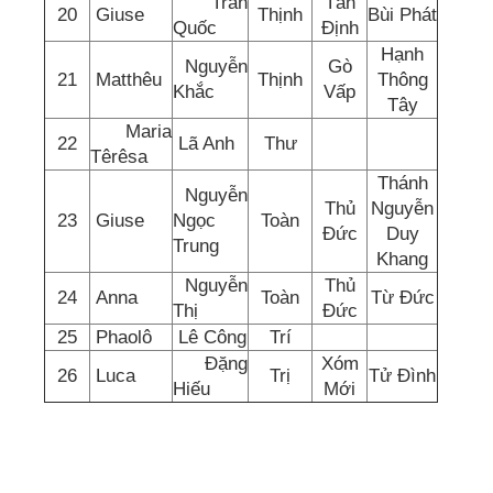
Trần
Tân
20
Giuse
Thịnh
Bùi Phát
Quốc
Định
Hạnh
Nguyễn
Gò
21
Matthêu
Thịnh
Thông
Khắc
Vấp
Tây
Maria
22
Lã Anh
Thư
Têrêsa
Thánh
Nguyễn
Thủ
Nguyễn
23
Giuse
Ngọc
Toàn
Đức
Duy
Trung
Khang
Nguyễn
Thủ
24
Anna
Toàn
Từ Đức
Thị
Đức
25
Phaolô
Lê Công
Trí
Đặng
Xóm
26
Luca
Trị
Tử Đình
Hiếu
Mới