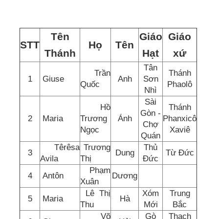
Tên
Giáo
Giáo
STT
Họ
Tên
Thánh
Hạt
xứ
Tân
Trần
Thánh
1
Giuse
Anh
Sơn
Quốc
Phaolô
Nhì
Sài
Hồ
Thánh
Gòn -
2
Maria
Trương
Ánh
Phanxicô
Chợ
Ngọc
Xaviê
Quán
Têrêsa
Trương
Thủ
3
Dung
Từ Đức
Avila
Thị
Đức
Phạm
4
Antôn
Dương
Xuân
Lê Thị
Xóm
Trung
5
Maria
Hà
Thu
Mới
Bắc
Võ
Gò
Thạch