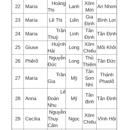
Hoàng
Xóm
22
Maria
Lanh
An Nhơn
Thị
Mới
Gia
23
Maria
Lê Thị
Liên
Bình Lợi
Định
Trần
Tân
24
Maria
Linh
Tân Định
Thuỳ
Định
Huỳnh
Xóm
25
Giuse
Long
Môi Khôi
Hải
Chiếu
Nguyễn
Thủ
26
Phêrô
Long
Tân Đức
Đức
Thiêm
Tân
Trần
Thánh
27
Maria
Mỹ
Sơn
Gia
Phaolô
Nhì
Lê
Tân
28
Anna
Đoàn
Mỹ
Tân Định
định
Nhu
Nguyễn
Xóm
29
Cecilia
Thụy
Ngọc
Vĩnh Hội
Chiếu
Cẩm