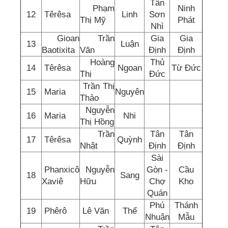
Tân
Phạm
Ninh
12
Têrêsa
Linh
Sơn
Thị Mỹ
Phát
Nhì
Gioan
Trần
Gia
Gia
13
Luận
Baotixita
Văn
Định
Định
Hoàng
Thủ
14
Têrêsa
Ngoan
Từ Đức
Thị
Đức
Trần Thị
15
Maria
Nguyên
Thảo
Nguyễn
16
Maria
Nhi
Thị Hồng
Trần
Tân
Tân
17
Têrêsa
Quỳnh
Nhật
Định
Định
Sài
Phanxicô
Nguyễn
Gòn -
Cầu
18
Sang
Xaviê
Hữu
Chợ
Kho
Quán
Phú
Thánh
19
Phêrô
Lê Văn
Thể
Nhuận
Mẫu