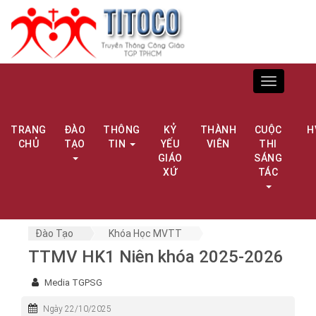
Toggle
navigation
TRANG
ĐÀO
THÔNG
KỶ
THÀNH
CUỘC
H
CHỦ
TẠO
TIN
YẾU
VIÊN
THI
GIÁO
SÁNG
XỨ
TÁC
Đào Tạo
Khóa Học MVTT
TTMV HK1 Niên khóa 2025-2026
Media TGPSG
Ngày 22/10/2025