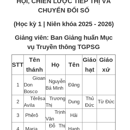
HỘI, CHIẾN LƯỢC TIẾP THỊ VÀ
CHUYỂN ĐỔI SỐ
(Học kỳ 1 | Niên khóa 2025 - 2026)
Giảng viên: Ban Giảng huấn Mục
vụ Truyền thông TGPSG
Tên
Giáo
Giáo
STT
Họ
Tên
thánh
hạt
xứ
Gioan
Nguyễn
1
Don
Đăng
Bá Minh
Bosco
Têrêsa
Trương
Thủ
2
Dung
Từ Đức
Avila
Thị
Đức
Trịnh
3
Phêrô
Hải
Văn
Đỗ Thị
4
Maria
Hạnh