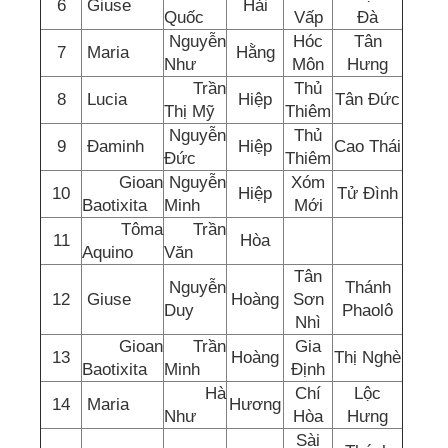
6
Giuse
Hải
Quốc
Vấp
Đà
Nguyễn
Hóc
Tân
7
Maria
Hằng
Như
Môn
Hưng
Trần
Thủ
8
Lucia
Hiệp
Tân Đức
Thị Mỹ
Thiêm
Nguyễn
Thủ
9
Đaminh
Hiệp
Cao Thái
Đức
Thiêm
Gioan
Nguyễn
Xóm
10
Hiệp
Tử Đình
Baotixita
Minh
Mới
Tôma
Trần
11
Hòa
Aquino
Văn
Tân
Nguyễn
Thánh
12
Giuse
Hoàng
Sơn
Duy
Phaolô
Nhì
Gioan
Trần
Gia
13
Hoàng
Thị Nghè
Baotixita
Minh
Định
Hà
Chí
Lộc
14
Maria
Hương
Như
Hòa
Hưng
Sài