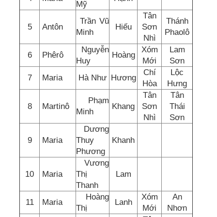
Mỹ
Tân
Trần Vũ
Thánh
5
Antôn
Hiếu
Sơn
Minh
Phaolô
Nhì
Nguyễn
Xóm
Lam
6
Phêrô
Hoàng
Huy
Mới
Sơn
Chí
Lộc
7
Maria
Hà Như
Hương
Hòa
Hưng
Tân
Tân
Phạm
8
Martinô
Khang
Sơn
Thái
Minh
Nhì
Sơn
Dương
9
Maria
Thuy
Khanh
Phương
Vương
10
Maria
Thị
Lam
Thanh
Hoàng
Xóm
An
11
Maria
Lanh
Thị
Mới
Nhơn