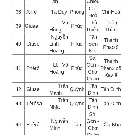
Tấn
Chiếu
Chí
38
Anrê
Tạ Duy
Phong
Chí Hoà
Hoà
Vũ
Thủ
Thiên
39
Giuse
Phúc
Hồng
Thiêm
Thần
Nguyễn
Tân
Thánh
40
Giuse
Linh
Phúc
Sơn
Phaolô
Hoàng
Nhì
Sài
Thánh
Lê Võ
Gòn -
41
Phêrô
Phúc
Phanxicô
Hoàng
Chợ
Xaviê
Quán
Trần
Tân
42
Giuse
Quỳnh
Tân Định
Mạnh
Định
Trần
Tân
43
Têrêsa
Quỳnh
Tân Định
Nhật
Định
Sài
Nguyễn
Gòn -
44
Phêrô
Tân
Cầu Kho
Minh
Chợ