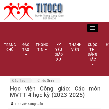
Toggle
navigation
TRANG
ĐÀO
THÔNG
KỶ
THÀNH
CUỘC
H
CHỦ
TẠO
TIN
YẾU
VIÊN
THI
GIÁO
SÁNG
XỨ
TÁC
Đào Tạo
Chiêu Sinh
Học viện Công giáo: Các môn
MVTT 4 học kỳ (2023-2025)
Học viện Công Giáo