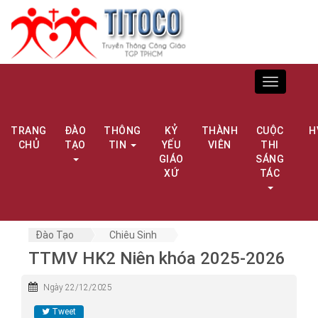
Toggle
navigation
TRANG
ĐÀO
THÔNG
KỶ
THÀNH
CUỘC
H
CHỦ
TẠO
TIN
YẾU
VIÊN
THI
GIÁO
SÁNG
XỨ
TÁC
Đào Tạo
Chiêu Sinh
TTMV HK2 Niên khóa 2025-2026
Ngày 22/12/2025
Tweet