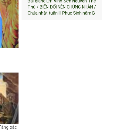
Bài giảng Lm Vinh Sơn Nguyễn Thế
Thủ / BIẾN ĐỔI NÊN CHỨNG NHÂN /
Chúa nhật tuần III Phục Sinh năm B
Táng xác