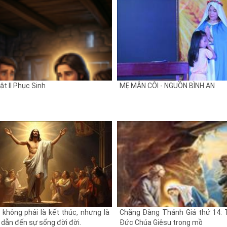
t II Phục Sinh
MẸ MÂN CÔI - NGUỒN BÌNH AN
 không phải là kết thúc, nhưng là
Chặng Đàng Thánh Giá thứ 14: 
 dẫn đến sự sống đời đời.
Đức Chúa Giêsu trong mồ