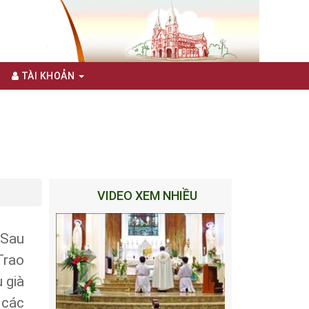
TÀI KHOẢN
VIDEO XEM NHIỀU
 Sau
Trao
 già
 các