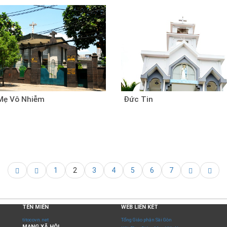
Mẹ Vô Nhiễm
Đức Tin
1
2
3
4
5
6
7
TÊN MIỀN
WEB LIÊN KẾT
titocovn.net
Tổng Giáo phận Sài Gòn
MẠNG XÃ HỘI