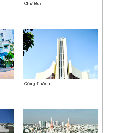
Chợ Đũi
Công Thành