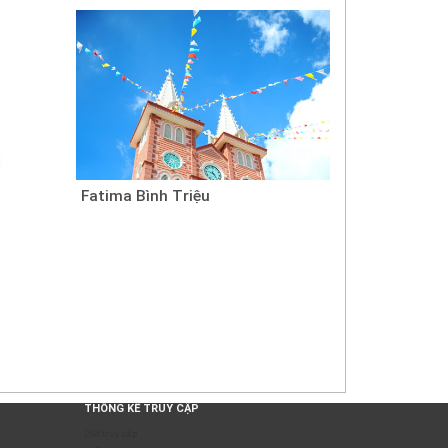
Fatima Bình Triệu
THỐNG KÊ TRUY CẬP
Số truy cập