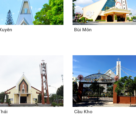
Xuyên
Bùi Môn
Thái
Cầu Kho