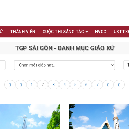
XỨ
THÀNH VIÊN
CUỘC THI SÁNG TÁC
HVCG
UBTTX
TGP SÀI GÒN - DANH MỤC GIÁO XỨ
1
2
3
4
5
6
7