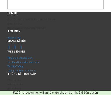
LIÊN HỆ
BAN TỔ CHỨC & PHÁT TRIỂN CHƯƠNG TRÌNH
0817 511 957
sumangtruyenthong@gmail.com
TÊN MIỀN
titocovn.net
MẠNG XÃ HỘI
WEB LIÊN KẾT
Tổng Giáo phận Sài Gòn
Hội đồng Giám Mục Việt Nam
TV Hiệp Thông
Trung tâm Mục vụ Sài Gòn
THỐNG KÊ TRUY CẬP
Số truy cập
Đang online
IP Address
©2021 titocovn.net — Ban tổ chức chương trình. Giữ bản quyền.