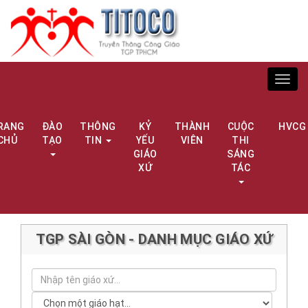
Toggl
navig
RANG
ĐÀO
THÔNG
KỶ
THÀNH
CUỘC
HVCG
CHỦ
TẠO
TIN
YẾU
VIÊN
THI
GIÁO
SÁNG
XỨ
TÁC
TGP SÀI GÒN - DANH MỤC GIÁO XỨ