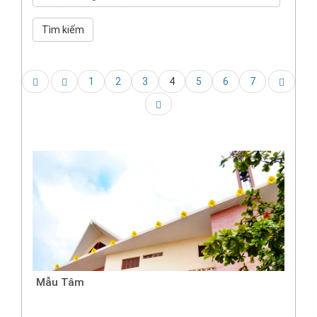
Tìm kiếm
1
2
3
4
5
6
7
Mẫu Tâm