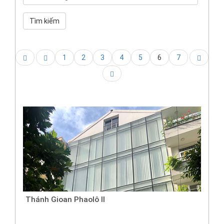
Tìm kiếm
1
2
3
4
5
6
7
Thánh Gioan Phaolô II