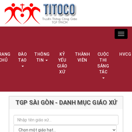
Toggl
navig
RANG
ĐÀO
THÔNG
KỶ
THÀNH
CUỘC
HVCG
CHỦ
TẠO
TIN
YẾU
VIÊN
THI
GIÁO
SÁNG
XỨ
TÁC
TGP SÀI GÒN - DANH MỤC GIÁO XỨ