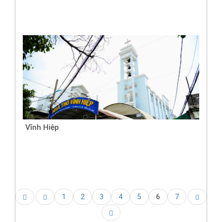
Vĩnh Hiệp
1
2
3
4
5
6
7