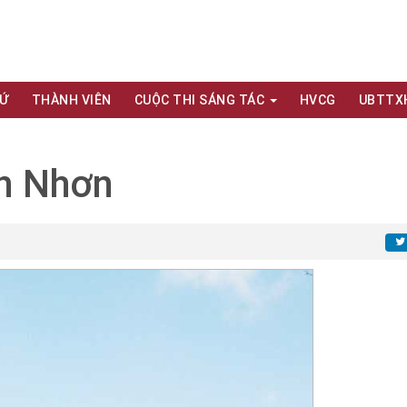
XỨ
THÀNH VIÊN
CUỘC THI SÁNG TÁC
HVCG
UBTTX
An Nhơn