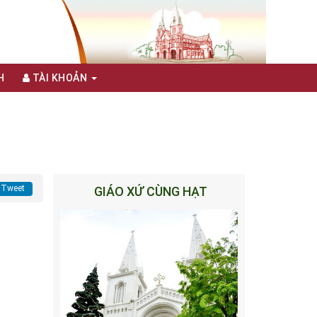
H
TÀI KHOẢN
Tweet
GIÁO XỨ CÙNG HẠT