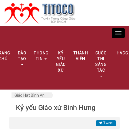
Toggl
navig
RANG
ĐÀO
THÔNG
KỶ
THÀNH
CUỘC
HVCG
CHỦ
TẠO
TIN
YẾU
VIÊN
THI
GIÁO
SÁNG
XỨ
TÁC
Giáo Hạt Bình An
Kỷ yếu Giáo xứ Bình Hưng
Tweet