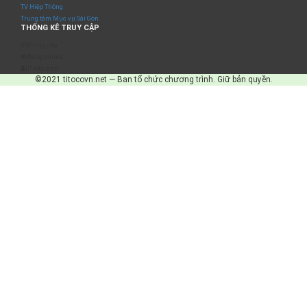
TV Hiệp Thông
Trung tâm Mục vụ Sài Gòn
THỐNG KÊ TRUY CẬP
Số truy cập
Đang online
IP Address
©2021 titocovn.net — Ban tổ chức chương trình. Giữ bản quyền.