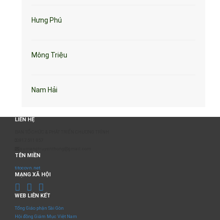
Hưng Phú
Mông Triệu
Nam Hải
LIÊN HỆ
BAN TỔ CHỨC & PHÁT TRIỂN CHƯƠNG TRÌNH
0817 511 957
sumangtruyenthong@gmail.com
TÊN MIỀN
titocovn.net
MẠNG XÃ HỘI
WEB LIÊN KẾT
Tổng Giáo phận Sài Gòn
Hội đồng Giám Mục Việt Nam