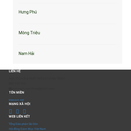
Hưng Phú
Mông Triệu
Nam Hải
LIÊN HỆ
BAN TỔ CHỨC & PHÁT TRIỂN CHƯƠNG TRÌNH
0817 511 957
sumangtruyenthong@gmail.com
TÊN MIỀN
titocovn.net
MẠNG XÃ HỘI
WEB LIÊN KẾT
Tổng Giáo phận Sài Gòn
Hội đồng Giám Mục Việt Nam