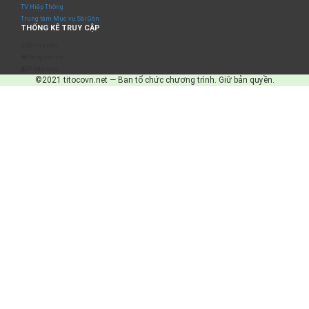
TV Hiệp Thông
Trung tâm Mục vụ Sài Gòn
THỐNG KÊ TRUY CẬP
Số truy cập
Đang online
IP Address
©2021 titocovn.net — Ban tổ chức chương trình. Giữ bản quyền.