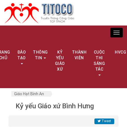
Toggl
navig
RANG
ĐÀO
THÔNG
KỶ
THÀNH
CUỘC
HVCG
CHỦ
TẠO
TIN
YẾU
VIÊN
THI
GIÁO
SÁNG
XỨ
TÁC
Giáo Hạt Bình An
Kỷ yếu Giáo xứ Bình Hưng
Tweet