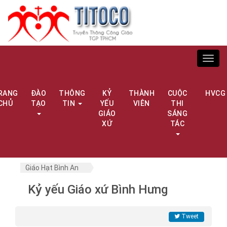
Toggl
navig
RANG
ĐÀO
THÔNG
KỶ
THÀNH
CUỘC
HVCG
CHỦ
TẠO
TIN
YẾU
VIÊN
THI
GIÁO
SÁNG
XỨ
TÁC
Giáo Hạt Bình An
Kỷ yếu Giáo xứ Bình Hưng
Tweet