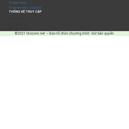
TV Hiệp Thông
Trung tâm Mục vụ Sài Gòn
THỐNG KÊ TRUY CẬP
Số truy cập
Đang online
IP Address
©2021 titocovn.net — Ban tổ chức chương trình. Giữ bản quyền.