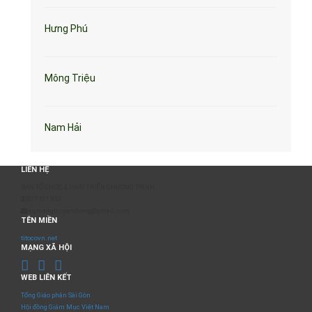
Hưng Phú
Mông Triệu
Nam Hải
LIÊN HỆ
BAN TỔ CHỨC & PHÁT TRIỂN CHƯƠNG TRÌNH
0817 511 957
sumangtruyenthong@gmail.com
TÊN MIỀN
titocovn.net
MẠNG XÃ HỘI
WEB LIÊN KẾT
Tổng Giáo phận Sài Gòn
Hội đồng Giám Mục Việt Nam