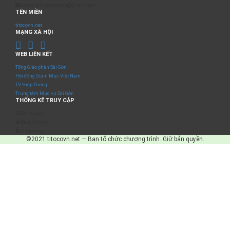
sumangtruyenthong@gmail.com
TÊN MIỀN
titocovn.net
MẠNG XÃ HỘI
WEB LIÊN KẾT
Tổng Giáo phận Sài Gòn
Hội đồng Giám Mục Việt Nam
TV Hiệp Thông
Trung tâm Mục vụ Sài Gòn
THỐNG KÊ TRUY CẬP
Số truy cập
Đang online
IP Address
©2021 titocovn.net — Ban tổ chức chương trình. Giữ bản quyền.