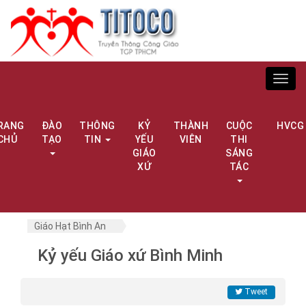
Toggl
navig
RANG
ĐÀO
THÔNG
KỶ
THÀNH
CUỘC
HVCG
CHỦ
TẠO
TIN
YẾU
VIÊN
THI
GIÁO
SÁNG
XỨ
TÁC
Giáo Hạt Bình An
Kỷ yếu Giáo xứ Bình Minh
Tweet