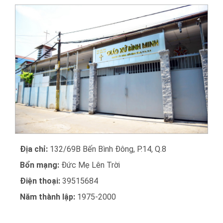
Địa chỉ:
132/69B Bến Bình Đông, P.14, Q.8
Bổn mạng:
Đức Mẹ Lên Trời
Điện thoại:
39515684
Năm thành lập:
1975-2000