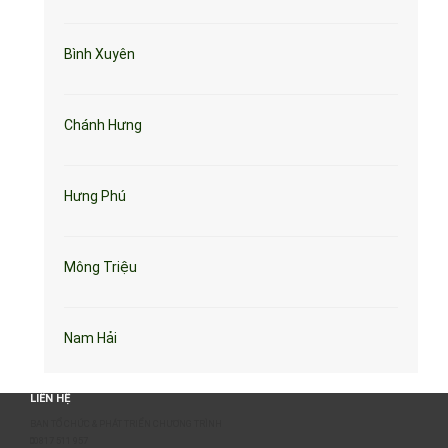
Bình Xuyên
Chánh Hưng
Hưng Phú
Mông Triệu
Nam Hải
LIÊN HỆ
BAN TỔ CHỨC & PHÁT TRIỂN CHƯƠNG TRÌNH
0817 511 957