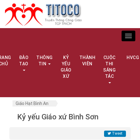
Toggl
navig
RANG
ĐÀO
THÔNG
KỶ
THÀNH
CUỘC
HVCG
CHỦ
TẠO
TIN
YẾU
VIÊN
THI
GIÁO
SÁNG
XỨ
TÁC
Giáo Hạt Bình An
Kỷ yếu Giáo xứ Bình Sơn
Tweet