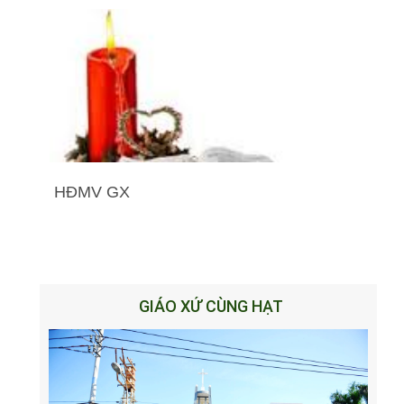
HĐMV GX
GIÁO XỨ CÙNG HẠT