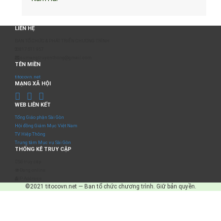
LIÊN HỆ
BAN TỔ CHỨC & PHÁT TRIỂN CHƯƠNG TRÌNH
0817 511 957
sumangtruyenthong@gmail.com
TÊN MIỀN
titocovn.net
MẠNG XÃ HỘI
WEB LIÊN KẾT
Tổng Giáo phận Sài Gòn
Hội đồng Giám Mục Việt Nam
TV Hiệp Thông
Trung tâm Mục vụ Sài Gòn
THỐNG KÊ TRUY CẬP
Số truy cập
Đang online
IP Address
©2021 titocovn.net — Ban tổ chức chương trình. Giữ bản quyền.